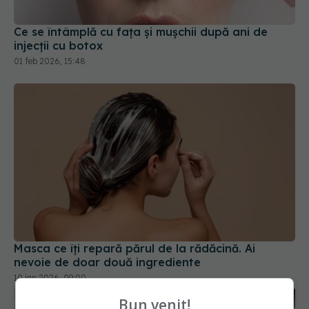
injecții cu botox
01 feb 2026, 15:48
Masca ce îți repară părul de la rădăcină. Ai
nevoie de doar două ingrediente
10 ian 2026, 09:00
Bun venit!