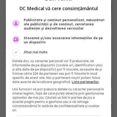
DC Medical vă cere consimțământul
Publicitate și conținut personalizat, măsurători
ale publicității și de conținut, cercetarea
audienței și dezvoltarea serviciilor
Stocarea și/sau accesarea informațiilor de pe
Colagenul chiar te scapă de riduri? Ce conțin, de
un dispozitiv
fapt, cremele și suplimentele pe care ai dat bani
Aflați mai multe
09 feb 2026, 12:36
Datele dvs. cu caracter personal vor fi prelucrate, iar
informațiile de pe dispozitiv (cookie-uri, identificatori unici
și alte date de pe dispozitiv) pot fi stocate, accesate de și
trimise către 224 de parteneri sau pot fi folosite în mod
specific de acest site. Noi și partenerii noștri putem folosi
date exacte de localizare geografică.
Lista partenerilor.
Unii furnizori vă pot prelucra datele cu caracter personal în
interes legitim, față de care puteți obiecta prin gestionarea
opțiunilor de mai jos. Căutați un link în partea de jos a
acestei pagini pentru a gestiona sau a vă retrage
consimțământul în setările de confidențialitate și cookie-
uri.