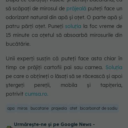
să scăpați de mirosul de
prăjeală
puteți face un
odorizant natural din apă și oțet. O parte apă și
patru părți oțet. Puneți
soluția
la foc vreme de
15 minute ca oțetul să absoarbă mirosurile din
bucătărie.
Unii experți susțin că puteți face asta chiar în
timp ce prăjiți cartofii pai sau carnea.
Soluția
pe care o obțineți o lăsați să se răcească și apoi
ștergeți pereții, mobila și tapițeria,
potrivit
cumsa.ro.
apa
miros
bucatarie
prajeala
otet
bicarbonat de sodiu
Urmărește-ne și pe Google News -