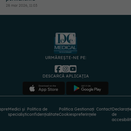
URMĂREȘTE-NE PE:
DESCARCĂ APLICAȚIA
spre
Medici și
Politica de
Politica
Gestionați
Contact
Declarați
specialiști
confidențialitate
Cookies
preferințele
de
accesibili
© 2026 PRESS MEDIA ELECTRONIC S.R.L. Toate drepturile rezervate