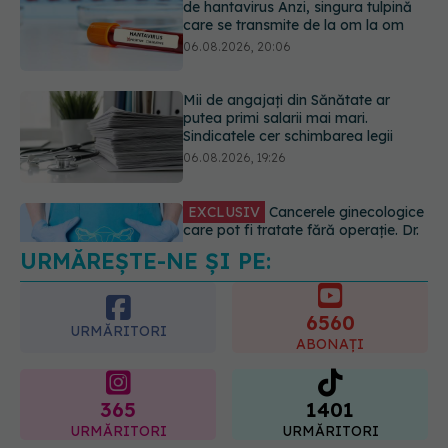
Sindicatele cer schimbarea legii
06.08.2026, 19:26
EXCLUSIV
Cancerele ginecologice
care pot fi tratate fără operație. Dr.
Sorin Bogdan (SANADOR): Chirurgia
este indicată doar punctual, pentru
anumite categorii de paciente
06.08.2026, 19:05
URMĂREȘTE-NE ȘI PE:
EXCLUSIV
Brahiterapie vs
radioterapie externă în cancerul
ginecologic. Dr. Sorin Bogdan
6560
(SANADOR) explică diferența și
URMĂRITORI
cum acționează tratamentul
ABONAȚI
06.08.2026, 22:49
365
1401
URMĂRITORI
URMĂRITORI
ARTICOLE SIMILARE