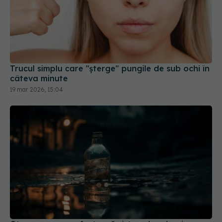
Trucul simplu care "șterge" pungile de sub ochi în
câteva minute
19 mar 2026, 15:04
Otrava care ne afectează sistemul endocrin.
Duce la boli grave, inclusiv cancer
10 iul 2025, 12:30