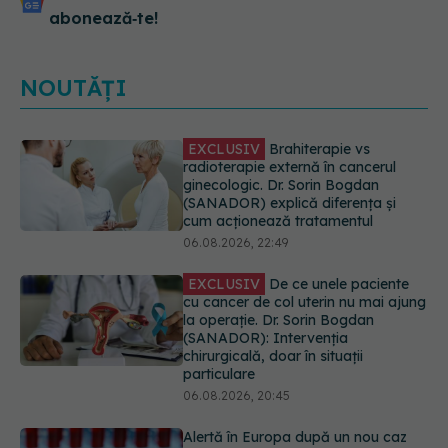
abonează‑te!
NOUTĂȚI
EXCLUSIV
De ce unele paciente
cu cancer de col uterin nu mai ajung
la operație. Dr. Sorin Bogdan
(SANADOR): Intervenția
chirurgicală, doar în situații
particulare
06.08.2026, 20:45
Alertă în Europa după un nou caz
de hantavirus Anzi, singura tulpină
care se transmite de la om la om
06.08.2026, 20:06
Mii de angajați din Sănătate ar
putea primi salarii mai mari.