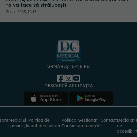
31 dec 2025, 18:13
URMĂREȘTE-NE PE:
DESCARCĂ APLICAȚIA
spre
Medici și
Politica de
Politica
Gestionați
Contact
Declarați
specialiști
confidențialitate
Cookies
preferințele
de
accesibili