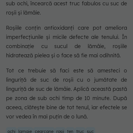
sub ochi, încearcă acest truc fabulos cu suc de
roșii și lămâie.
Roșiile conțin antioxidanți care pot ameliora
imperfecțiunile și micile defecte ale tenului. În
combinație cu sucul de lămâie, roșiile
hidratează pielea și o face să fie mai odihnită.
Tot ce trebuie să faci este să amesteci o
linguriță de suc de roșii cu o jumătate de
linguriță de suc de lămâie. Aplică această pastă
pe zona de sub ochi timp de 10 minute. După
aceea, clătește bine de tot tenul, iar efectele se
vor vedea în mai puțin de o lună.
ochi
lamaie
cearcane
rosii
ten
truc
suc