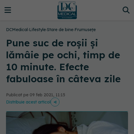
DCMedical
›
Lifestyle
›
Stare de bine
›
Frumusețe
Pune suc de roșii și
lămâie pe ochi, timp de
10 minute. Efecte
fabuloase în câteva zile
Publicat pe 09 feb 2021, 11:15
Distribuie acest articol