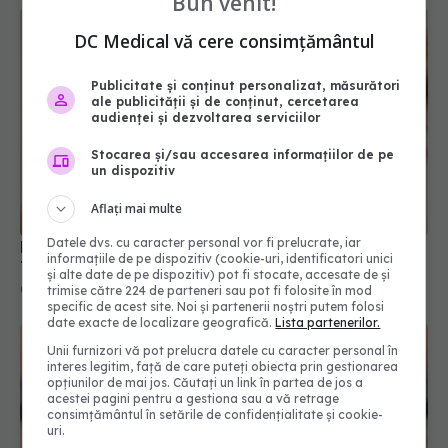
Bun venit!
DC Medical vă cere consimțământul
Publicitate și conținut personalizat, măsurători
ale publicității și de conținut, cercetarea
audienței și dezvoltarea serviciilor
Stocarea și/sau accesarea informațiilor de pe
un dispozitiv
Aflați mai multe
De ce își pun femeile apă micelară pe scalp?
Trucul viral care îți salvează coafura în 2 secunde
Datele dvs. cu caracter personal vor fi prelucrate, iar
informațiile de pe dispozitiv (cookie-uri, identificatori unici
06 iul 2026, 15:40
și alte date de pe dispozitiv) pot fi stocate, accesate de și
trimise către 224 de parteneri sau pot fi folosite în mod
specific de acest site. Noi și partenerii noștri putem folosi
date exacte de localizare geografică.
Lista partenerilor.
Unii furnizori vă pot prelucra datele cu caracter personal în
interes legitim, față de care puteți obiecta prin gestionarea
opțiunilor de mai jos. Căutați un link în partea de jos a
acestei pagini pentru a gestiona sau a vă retrage
consimțământul în setările de confidențialitate și cookie-
uri.