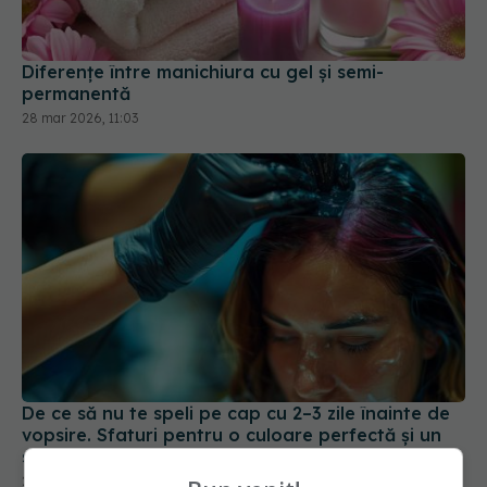
Diferențe între manichiura cu gel și semi-
permanentă
28 mar 2026, 11:03
De ce să nu te speli pe cap cu 2–3 zile înainte de
vopsire. Sfaturi pentru o culoare perfectă și un
scalp sănătos
20 iul 2025, 19:58