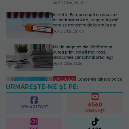
Mii de angajați din Sănătate ar
putea primi salarii mai mari.
Sindicatele cer schimbarea legii
06.08.2026, 19:26
EXCLUSIV
Cancerele ginecologice
care pot fi tratate fără operație. Dr.
Sorin Bogdan (SANADOR): Chirurgia
este indicată doar punctual, pentru
anumite categorii de paciente
06.08.2026, 19:05
URMĂREȘTE-NE ȘI PE:
EXCLUSIV
Brahiterapie vs
radioterapie externă în cancerul
ginecologic. Dr. Sorin Bogdan
6560
(SANADOR) explică diferența și
URMĂRITORI
cum acționează tratamentul
ABONAȚI
06.08.2026, 22:49
365
1401
URMĂRITORI
URMĂRITORI