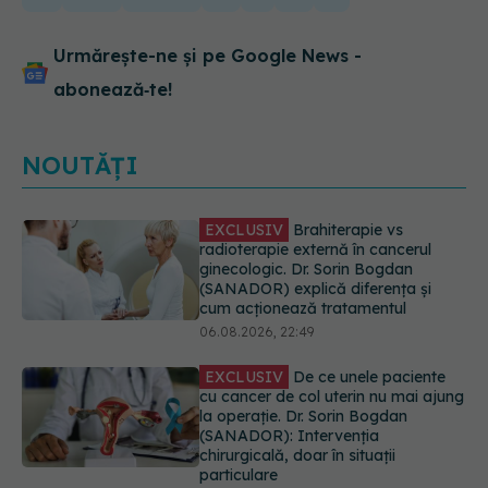
Urmărește-ne și pe Google News -
abonează‑te!
NOUTĂȚI
EXCLUSIV
De ce unele paciente
cu cancer de col uterin nu mai ajung
la operație. Dr. Sorin Bogdan
(SANADOR): Intervenția
chirurgicală, doar în situații
particulare
06.08.2026, 20:45
Alertă în Europa după un nou caz
de hantavirus Anzi, singura tulpină
care se transmite de la om la om
06.08.2026, 20:06