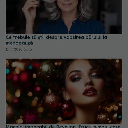
Ce trebuie să știi despre vopsirea părului la
menopauză
11 iul 2026, 17:16
Machiaj impecabil de Revelion. Trucul simplu care
te va face să strălucești