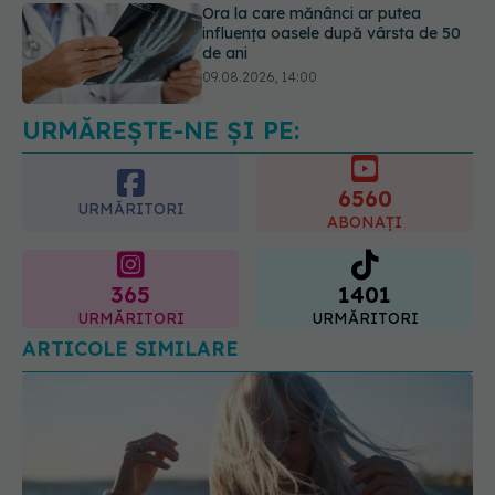
Cum alegem alimentele pe timp de
caniculă. Recomandările
specialiștilor
09.08.2026, 15:14
URMĂREȘTE-NE ȘI PE:
6560
URMĂRITORI
ABONAȚI
365
1401
URMĂRITORI
URMĂRITORI
ARTICOLE SIMILARE