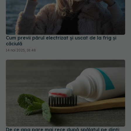
Cum previi părul electrizat și uscat de la frig și
căciulă
14 noi 2025, 18:48
De ce apa pare mai rece după spălatul pe dinți: