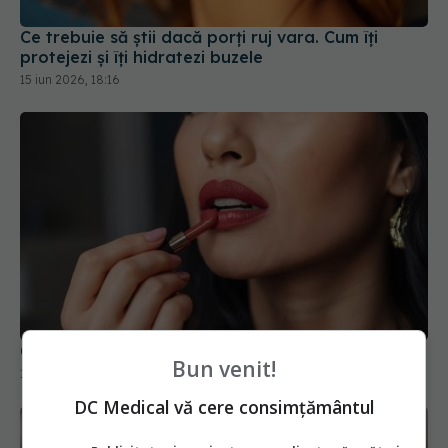
Ce trebuie să știi dacă porți ruj vara. Cum îți
protejezi și îți hidratezi buzele
15 iun 2026, 18:16
Otrava pe care o conțin rujurile. Ce trebuie să știi
Bun venit!
12 oct 2025, 12:29
DC Medical vă cere consimțământul