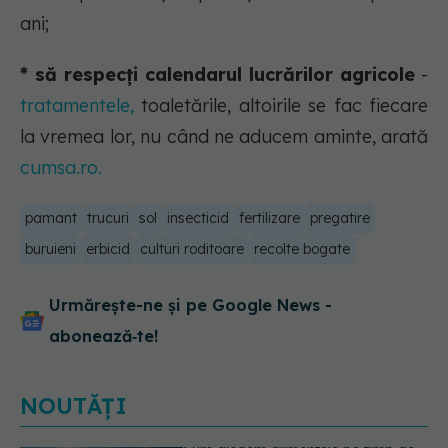
ani;
* să respecți calendarul lucrărilor agricole
-
tratamentele,
toaletările, altoirile se fac fiecare
la vremea lor, nu când ne aducem aminte, arată
cumsa.ro.
pamant
trucuri
sol
insecticid
fertilizare
pregatire
buruieni
erbicid
culturi roditoare
recolte bogate
Urmărește-ne și pe Google News -
abonează‑te!
NOUTĂȚI