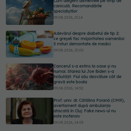
Adevărul despre diabetul de tip 2:
ce greșeli fac majoritatea oamenilor.
5 mituri demontate de medici
09.08.2026, 15:00
Cancerul s-a extins la oase și nu
numai. Starea lui Joe Biden s-a
înrăutățit. Fiul său dezvăluie cât de
gravă este boala
09.08.2026, 14:52
Prof. univ. dr. Cătălina Poiană (CMR),
avertisment după ambulanța
atacată în Cluj: Fake news-ul nu
este inofensiv
09.08.2026, 14:05
Ora la care mănânci ar putea
influența oasele după vârsta de 50
de ani
09.08.2026, 14:00