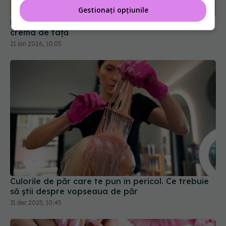
Gestionați opțiunile
De ce recipientele din plastic pot compromite
crema de față
21 ian 2026, 10:05
Culorile de păr care te pun în pericol. Ce trebuie
să știi despre vopseaua de păr
31 dec 2025, 10:45