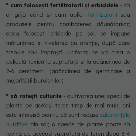
* cum folosești fertilizatorii și erbicidele
- să
ai grijă când și cum aplici
fertilizatorii
sau
produsele pentru combaterea dăunătorilor;
dacă folosești erbicide pe sol, se impune
mărunțirea și nivelarea cu atenție, după care
trebuie să-l împrăștii uniform; se va crea o
peliculă toxică la suprafață și la adâncimea de
2-6 centimetri (adâncimea de germinare a
majorității buruienilor).
* să rotești culturile
- cultivarea unei specii de
plante pe același teren timp de mai mulți ani
este interzisă pentru că sunt reduse
substanțele
nutritive
din sol; o specie de plante poate să
revină pe aceeași suprafață de teren după 3-4