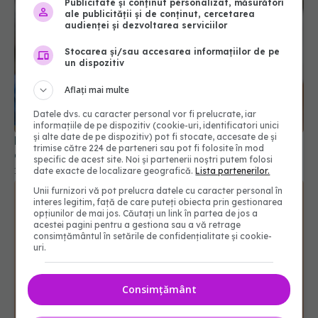
Publicitate și conținut personalizat, măsurători
ale publicității și de conținut, cercetarea
audienței și dezvoltarea serviciilor
Stocarea și/sau accesarea informațiilor de pe
un dispozitiv
Aflați mai multe
Datele dvs. cu caracter personal vor fi prelucrate, iar
informațiile de pe dispozitiv (cookie-uri, identificatori unici
și alte date de pe dispozitiv) pot fi stocate, accesate de și
Procedurile estetice pot deveni un obicei greu de
trimise către 224 de parteneri sau pot fi folosite în mod
controlat, arată un nou studiu
specific de acest site. Noi și partenerii noștri putem folosi
date exacte de localizare geografică.
Lista partenerilor.
16 iul 2026, 20:52
Unii furnizori vă pot prelucra datele cu caracter personal în
interes legitim, față de care puteți obiecta prin gestionarea
opțiunilor de mai jos. Căutați un link în partea de jos a
acestei pagini pentru a gestiona sau a vă retrage
consimțământul în setările de confidențialitate și cookie-
uri.
Consimțământ