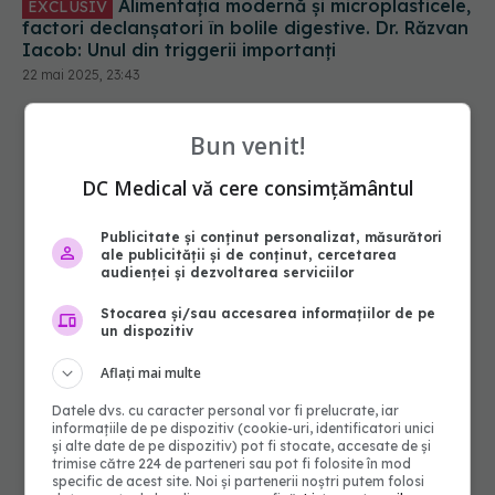
Alimentația modernă și microplasticele,
EXCLUSIV
factori declanșatori în bolile digestive. Dr. Răzvan
Iacob: Unul din triggerii importanți
22 mai 2025, 23:43
Bun venit!
DC Medical vă cere consimțământul
Publicitate și conținut personalizat, măsurători
ale publicității și de conținut, cercetarea
audienței și dezvoltarea serviciilor
Stocarea și/sau accesarea informațiilor de pe
un dispozitiv
Aflați mai multe
Datele dvs. cu caracter personal vor fi prelucrate, iar
informațiile de pe dispozitiv (cookie-uri, identificatori unici
și alte date de pe dispozitiv) pot fi stocate, accesate de și
trimise către 224 de parteneri sau pot fi folosite în mod
specific de acest site. Noi și partenerii noștri putem folosi