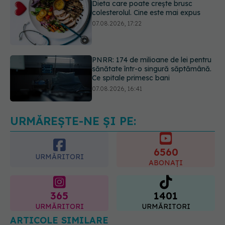
PNRR: 174 de milioane de lei pentru
sănătate într-o singură săptămână.
Ce spitale primesc bani
07.08.2026, 16:41
Ce spune culoarea ta preferată
despre vârsta pe care o ai. Care
este "codul cromatic" al generațiilor
07.08.2026, 21:29
URMĂREȘTE-NE ȘI PE:
6560
URMĂRITORI
ABONAȚI
365
1401
URMĂRITORI
URMĂRITORI
ARTICOLE SIMILARE