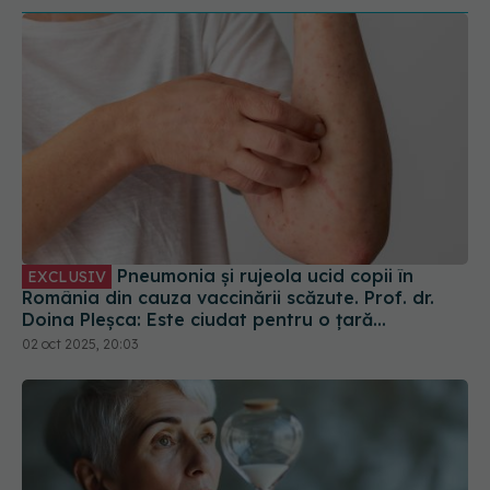
Pneumonia și rujeola ucid copii în
EXCLUSIV
România din cauza vaccinării scăzute. Prof. dr.
Doina Pleșca: Este ciudat pentru o țară
europeană
02 oct 2025, 20:03