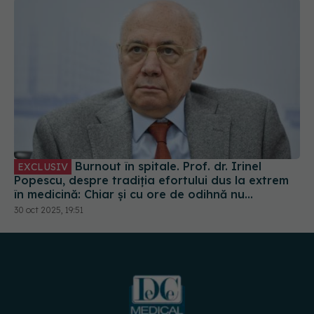
Burnout în spitale. Prof. dr. Irinel
EXCLUSIV
Popescu, despre tradiția efortului dus la extrem
în medicină: Chiar și cu ore de odihnă nu
recuperăm
30 oct 2025, 19:51