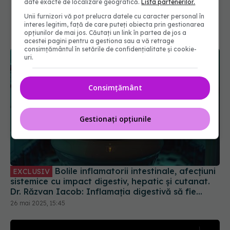
date exacte de localizare geografică.
Lista partenerilor.
Unii furnizori vă pot prelucra datele cu caracter personal în
interes legitim, față de care puteți obiecta prin gestionarea
opțiunilor de mai jos. Căutați un link în partea de jos a
acestei pagini pentru a gestiona sau a vă retrage
consimțământul în setările de confidențialitate și cookie-
uri.
Consimțământ
Gestionați opțiunile
Bolile inflamatorii intestinale, afecțiuni
EXCLUSIV
sistemice cu impact digestiv, hepatic și cutanat.
Dr. Răzvan Iacob: Inflamația digestivă să fie
stăpânită
26 mai 2025, 15:45