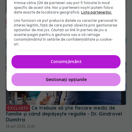
trimise către 224 de parteneri sau pot fi folosite în mod
specific de acest site. Noi și partenerii noștri putem folosi
date exacte de localizare geografică.
Lista partenerilor.
Dezinformare medicală în online.
Unii furnizori vă pot prelucra datele cu caracter personal în
EXCLUSIV
interes legitim, față de care puteți obiecta prin gestionarea
Monica Cercelescu, la Academia de Sănătate
opțiunilor de mai jos. Căutați un link în partea de jos a
17 iul 2025, 09:09
acestei pagini pentru a gestiona sau a vă retrage
consimțământul în setările de confidențialitate și cookie-
uri.
Consimțământ
Gestionați opțiunile
Ce trebuie să știe fiecare medic de
EXCLUSIV
familie și când depășește regulile - Dr. Gindrovel
Dumitra
18 oct 2025, 11:30