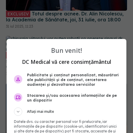
Totul despre acnee. Dr. Alin Nicolescu,
EXCLUSIV
la Academia de Sănătate, joi, 31 iulie, ora 18:00
31 iul 2025, 11:23
Bun venit!
Chirurgia viitorului: vor putea roboții
EXCLUSIV
să opereze singuri. Dr. Mugurel Bosînceanu:
DC Medical vă cere consimțământul
Chirurgul își asumă întreaga responsabilitate
24 mai 2025, 11:00
Publicitate și conținut personalizat, măsurători
ale publicității și de conținut, cercetarea
audienței și dezvoltarea serviciilor
Stocarea și/sau accesarea informațiilor de pe
un dispozitiv
Aflați mai multe
Datele dvs. cu caracter personal vor fi prelucrate, iar
informațiile de pe dispozitiv (cookie-uri, identificatori unici
și alte date de pe dispozitiv) pot fi stocate, accesate de și