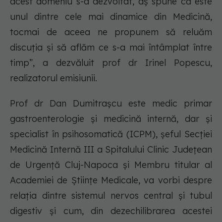
acest domeniu s-a dezvoltat, aș spune că este
unul dintre cele mai dinamice din Medicină,
tocmai de aceea ne propunem să reluăm
discuția și să aflăm ce s-a mai întâmplat între
timp”, a dezvăluit prof dr Irinel Popescu,
realizatorul emisiunii.
Prof dr Dan Dumitrașcu este medic primar
gastroenterologie și medicină internă, dar și
specialist în psihosomatică (ICPM), șeful Secției
Medicină Internă III a Spitalului Clinic Județean
de Urgență Cluj-Napoca și Membru titular al
Academiei de Științe Medicale, va vorbi despre
relația dintre sistemul nervos central și tubul
digestiv și cum, din dezechilibrarea acestei