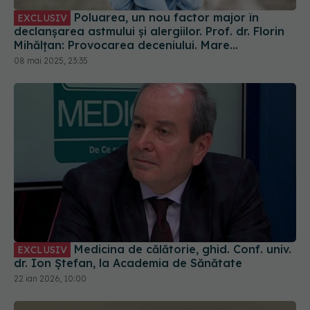
Poluarea, un nou factor major în
EXCLUSIV
declanșarea astmului și alergiilor. Prof. dr. Florin
Mihălțan: Provocarea deceniului. Mare
amenințare
08 mai 2025, 23:35
Medicina de călătorie, ghid. Conf. univ.
EXCLUSIV
dr. Ion Ștefan, la Academia de Sănătate
22 ian 2026, 10:00