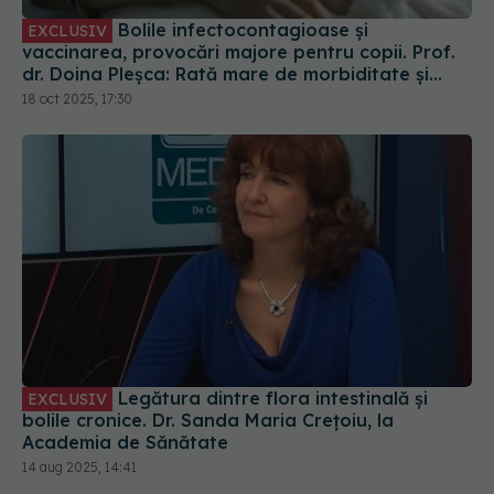
Bolile infectocontagioase și
EXCLUSIV
vaccinarea, provocări majore pentru copii. Prof.
dr. Doina Pleșca: Rată mare de morbiditate și
mortalitate
18 oct 2025, 17:30
Legătura dintre flora intestinală și
EXCLUSIV
bolile cronice. Dr. Sanda Maria Crețoiu, la
Academia de Sănătate
14 aug 2025, 14:41