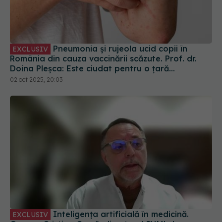
Pneumonia și rujeola ucid copii în
EXCLUSIV
România din cauza vaccinării scăzute. Prof. dr.
Doina Pleșca: Este ciudat pentru o țară
europeană
02 oct 2025, 20:03
Inteligența artificială în medicină.
EXCLUSIV