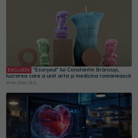
"Ecorșeul" lui Constantin Brâncuși,
EXCLUSIV
lucrarea care a unit arta și medicina românească
29 ian 2026, 18:11