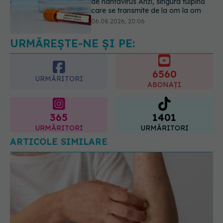
de hantavirus Anzi, singura tulpină
care se transmite de la om la om
06.08.2026, 20:06
URMĂREȘTE-NE ȘI PE:
Mii de angajați din Sănătate ar
putea primi salarii mai mari.
Sindicatele cer schimbarea legii
6560
06.08.2026, 19:26
URMĂRITORI
ABONAȚI
365
1401
URMĂRITORI
URMĂRITORI
ARTICOLE SIMILARE