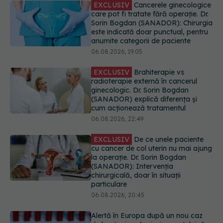
EXCLUSIV
Cancerele ginecologice
care pot fi tratate fără operație. Dr.
Sorin Bogdan (SANADOR): Chirurgia
este indicată doar punctual, pentru
anumite categorii de paciente
06.08.2026, 19:05
EXCLUSIV
Brahiterapie vs
radioterapie externă în cancerul
ginecologic. Dr. Sorin Bogdan
(SANADOR) explică diferența și
cum acționează tratamentul
06.08.2026, 22:49
EXCLUSIV
De ce unele paciente
cu cancer de col uterin nu mai ajung
la operație. Dr. Sorin Bogdan
(SANADOR): Intervenția
chirurgicală, doar în situații
particulare
06.08.2026, 20:45
Alertă în Europa după un nou caz