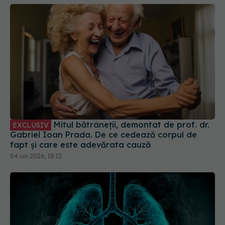
Mitul bătrâneții, demontat de prof. dr.
EXCLUSIV
Gabriel Ioan Prada. De ce cedează corpul de
fapt și care este adevărata cauză
04 iun 2026, 18:12