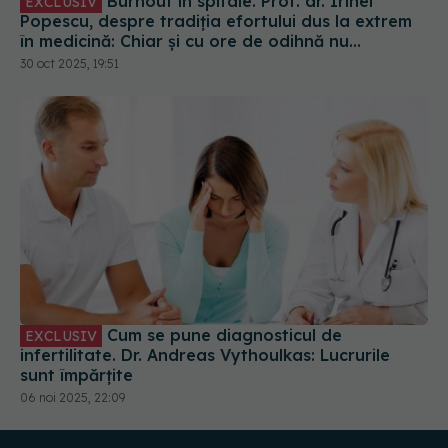
Burnout în spitale. Prof. dr. Irinel
EXCLUSIV
Popescu, despre tradiția efortului dus la extrem
în medicină: Chiar și cu ore de odihnă nu
recuperăm
30 oct 2025, 19:51
Cum se pune diagnosticul de
EXCLUSIV
infertilitate. Dr. Andreas Vythoulkas: Lucrurile
sunt împărțite
06 noi 2025, 22:09