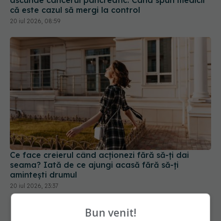
că este cazul să mergi la control
20 iul 2026, 08:59
Ce face creierul când acționezi fără să-ți dai
seama? Iată de ce ajungi acasă fără să-ți
amintești drumul
20 iul 2026, 23:37
Bun venit!