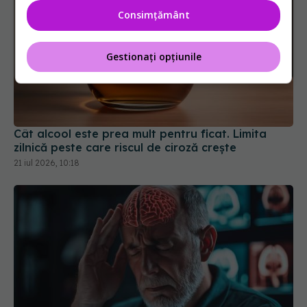
Consimțământ
Gestionați opțiunile
Cât alcool este prea mult pentru ficat. Limita
zilnică peste care riscul de ciroză crește
21 iul 2026, 10:18