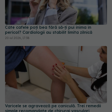
Câte cafele poți bea fără să-ți pui inima în
pericol? Cardiologii au stabilit limita zilnică
20 iul 2026, 17:38
Varicele se agravează pe caniculă. Trei remedii
simple recomandate de chirurgi vasculari