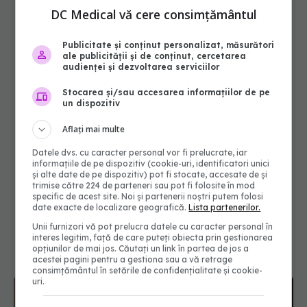
DC Medical vă cere consimțământul
Publicitate și conținut personalizat, măsurători
ale publicității și de conținut, cercetarea
audienței și dezvoltarea serviciilor
Stocarea și/sau accesarea informațiilor de pe
un dispozitiv
Aflați mai multe
Datele dvs. cu caracter personal vor fi prelucrate, iar
informațiile de pe dispozitiv (cookie-uri, identificatori unici
și alte date de pe dispozitiv) pot fi stocate, accesate de și
trimise către 224 de parteneri sau pot fi folosite în mod
specific de acest site. Noi și partenerii noștri putem folosi
date exacte de localizare geografică.
Lista partenerilor.
Unii furnizori vă pot prelucra datele cu caracter personal în
interes legitim, față de care puteți obiecta prin gestionarea
opțiunilor de mai jos. Căutați un link în partea de jos a
acestei pagini pentru a gestiona sau a vă retrage
consimțământul în setările de confidențialitate și cookie-
uri.