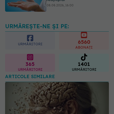
Transpirații nocturne: semnul ignorat
care poate ascunde probleme
serioase de sănătate
08.08.2026, 20:00
URMĂREȘTE-NE ȘI PE:
6560
URMĂRITORI
ABONAȚI
365
1401
URMĂRITORI
URMĂRITORI
ARTICOLE SIMILARE