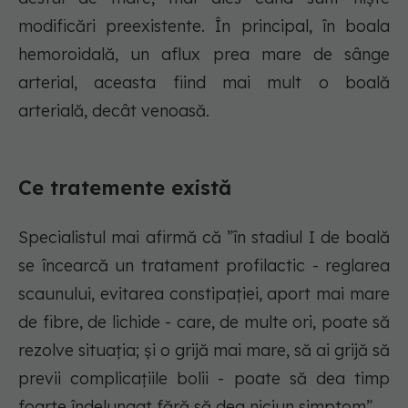
modificări preexistente. În principal, în boala
hemoroidală, un aflux prea mare de sânge
arterial, aceasta fiind mai mult o boală
arterială, decât venoasă.
Ce tratemente există
Specialistul mai afirmă că ”în stadiul I de boală
se încearcă un tratament profilactic - reglarea
scaunului, evitarea constipației, aport mai mare
de fibre, de lichide - care, de multe ori, poate să
rezolve situația; și o grijă mai mare, să ai grijă să
previi complicațiile bolii - poate să dea timp
foarte îndelungat fără să dea niciun simptom”.