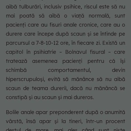
aibă tulburări, inclusiv psihice, riscul este să nu
mai poată să aibă o viață normală, sunt
pacienți care au fisuri anale cronice, care au o
durere care începe după scaun și se întinde pe
parcursul a 7-8-10-12 ore, în fiecare zi. Există un
capitol în psihiatrie – Bolnavul fisural – care
tratează asemenea pacienți pentru că își
schimbă comportamentul, devin
hiperscrupuloși, evită să mănânce să nu aibă
scaun de teama durerii, dacă nu mănâncă se
constipă și au scaun și mai dureros.
Bolile anale apar preponderent după o anumită
vârstă, însă apar și la tineri, într-un procent
destul de mare, mai ales când sunt niște