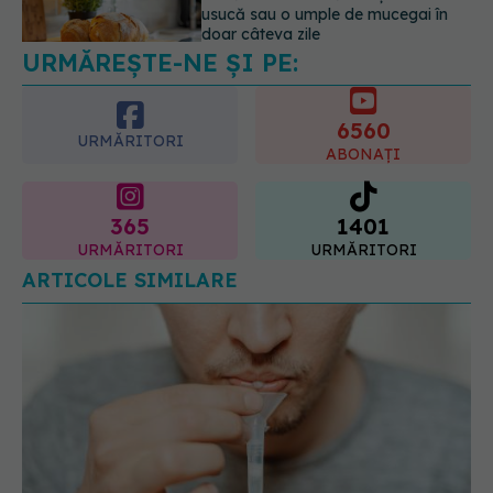
usucă sau o umple de mucegai în
doar câteva zile
URMĂREȘTE-NE ȘI PE:
05.08.2026, 18:33
6560
URMĂRITORI
ABONAȚI
365
1401
URMĂRITORI
URMĂRITORI
ARTICOLE SIMILARE