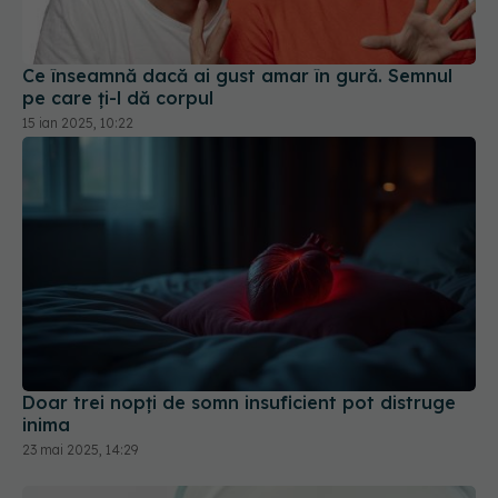
Ce înseamnă dacă ai gust amar în gură. Semnul
pe care ți-l dă corpul
15 ian 2025, 10:22
Doar trei nopți de somn insuficient pot distruge
inima
23 mai 2025, 14:29