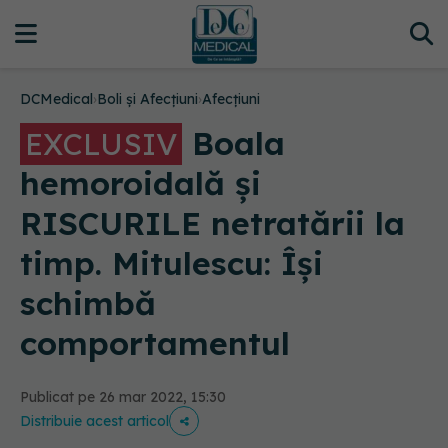
DCMedical
›
Boli și Afecțiuni
›
Afecțiuni
Boala
EXCLUSIV
hemoroidală și
RISCURILE netratării la
timp. Mitulescu: Își
schimbă
comportamentul
Publicat pe 26 mar 2022, 15:30
Distribuie acest articol