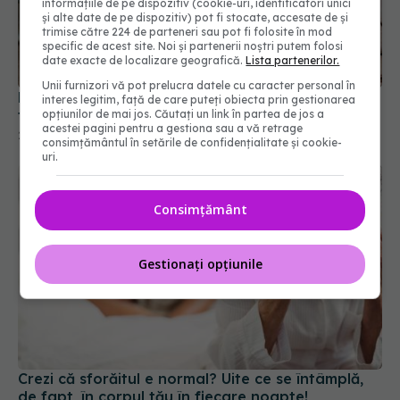
informațiile de pe dispozitiv (cookie-uri, identificatori unici
și alte date de pe dispozitiv) pot fi stocate, accesate de și
trimise către 224 de parteneri sau pot fi folosite în mod
specific de acest site. Noi și partenerii noștri putem folosi
date exacte de localizare geografică.
Lista partenerilor.
Unii furnizori vă pot prelucra datele cu caracter personal în
De ce ți se înmoaie picioarele brusc. 3 cauze
interes legitim, față de care puteți obiecta prin gestionarea
frecvente și ce să faci
opțiunilor de mai jos. Căutați un link în partea de jos a
acestei pagini pentru a gestiona sau a vă retrage
27 ian 2026, 09:45
consimțământul în setările de confidențialitate și cookie-
uri.
Consimțământ
Gestionați opțiunile
Crezi că sforăitul e normal? Uite ce se întâmplă,
de fapt, în corpul tău în fiecare noapte!