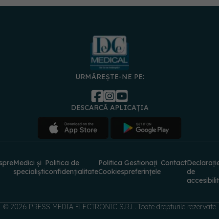
URMĂREȘTE-NE PE:
DESCARCĂ APLICAȚIA
spre
Medici și
Politica de
Politica
Gestionați
Contact
Declarați
specialiști
confidențialitate
Cookies
preferințele
de
accesibili
© 2026 PRESS MEDIA ELECTRONIC S.R.L. Toate drepturile rezervate