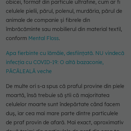
obicei, format din particule ultrafine, cum ar fi
celulele pielii, părul, polenul, murdăria, părul de
animale de companie și fibrele din
îmbrăcăminte sau mobilierul din material textil,
conform
Mental Floss
.
Apa fierbinte cu lămâie, desființată. NU vindecă
infecția cu COVID-19: O altă bazaconie,
PĂCĂLEALĂ veche
De multe ori s-a spus că praful provine din piele
moartă, însă trebuie să știi că majoritatea
celulelor moarte sunt îndepărtate când facem
duș, iar cea mai mare parte dintre particulele
de praf provin de afară. Mai exact, aproximativ