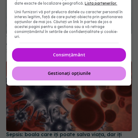
date exacte de localizare geografică.
Lista partenerilor.
Unii furnizori vă pot prelucra datele cu caracter personal în
Testul simplu din salivă care îți spune dacă faci
interes legitim, față de care puteți obiecta prin gestionarea
cancer, Alzheimer sau diabet
opțiunilor de mai jos. Căutați un link în partea de jos a
10 mai 2025, 08:08
acestei pagini pentru a gestiona sau a vă retrage
consimțământul în setările de confidențialitate și cookie-
uri.
Consimțământ
Gestionați opțiunile
Sepsis: boala care îți poate salva viața, dar îți
poate distruge creierul. Ce trebuie să știți despre
sindromul post-sepsis
18 mai 2025, 13:19