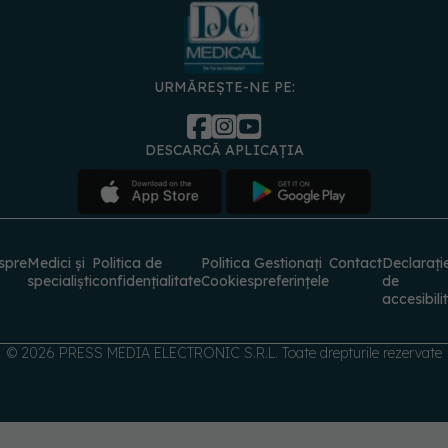
URMĂREȘTE-NE PE:
DESCARCĂ APLICAȚIA
spre
Medici și
Politica de
Politica
Gestionați
Contact
Declarați
specialiști
confidențialitate
Cookies
preferințele
de
accesibili
© 2026 PRESS MEDIA ELECTRONIC S.R.L. Toate drepturile rezervate