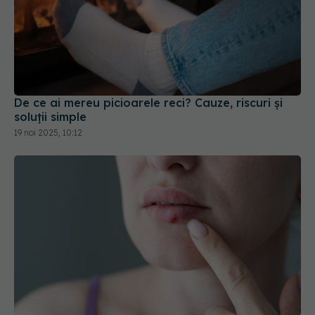
De ce ai mereu picioarele reci? Cauze, riscuri și
soluții simple
19 noi 2025, 10:12
Ai avut vreodată herpes? Trebuie să afli asta!
Semnul banal că faci Alzheimer
08 mai 2025, 12:08