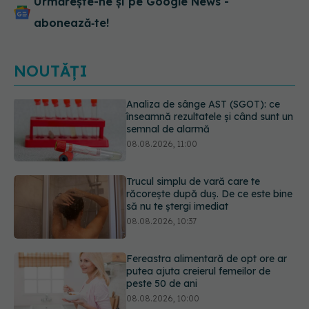
Urmărește-ne și pe Google News -
abonează‑te!
NOUTĂȚI
Trucul simplu de vară care te
răcorește după duș. De ce este bine
să nu te ștergi imediat
08.08.2026, 10:37
Fereastra alimentară de opt ore ar
putea ajuta creierul femeilor de
peste 50 de ani
08.08.2026, 10:00
Ceaiul care ajută organismul să
lupte cu inflamația. Poate regla
glicemia și colesterolul