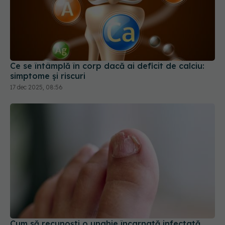
Ce se întâmplă în corp dacă ai deficit de calciu:
simptome și riscuri
17 dec 2025, 08:56
Cum să recunoști o unghie încarnată infectată
10 apr 2026, 14:19
Te dor articulațiile? Nu ignora acest semn! Care e