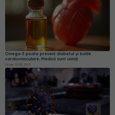
Omega-3 poate preveni diabetul și bolile
cardiovasculare. Medicii sunt uimiți
16 apr 2025, 19:13
Febra denga şi chikungunya, în curând endemice
în Europa. Ce arată un studiu nou