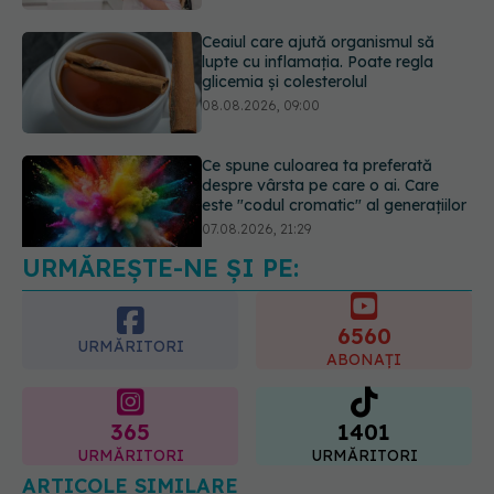
08.08.2026, 09:00
Ce spune culoarea ta preferată
despre vârsta pe care o ai. Care
este "codul cromatic" al generațiilor
07.08.2026, 21:29
URMĂREȘTE-NE ȘI PE:
Analiza de sânge AST (SGOT): ce
înseamnă rezultatele și când sunt un
semnal de alarmă
6560
08.08.2026, 11:00
URMĂRITORI
ABONAȚI
365
1401
URMĂRITORI
URMĂRITORI
ARTICOLE SIMILARE
Fumul incendiilor agravează problemele de piele.
Nimeni nu vorbește despre asta