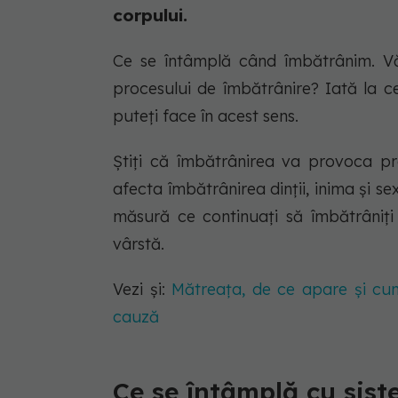
corpului.
Ce se întâmplă când îmbătrânim. Vă
procesului de îmbătrânire? Iată la c
puteți face în acest sens.
Știți că îmbătrânirea va provoca pro
afecta îmbătrânirea dinții, inima și se
măsură ce continuați să îmbătrâniț
vârstă.
Vezi și:
Mătreața, de ce apare și cum
cauză
Ce se întâmplă cu sist