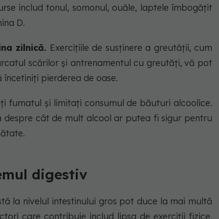
urse includ tonul, somonul, ouăle, laptele îmbogățit
mina D.
ina zilnică.
Exercițiile de susținere a greutății, cum
, urcatul scărilor și antrenamentul cu greutăți, vă pot
ă încetiniți pierderea de oase.
ați fumatul și limitați consumul de băuturi alcoolice.
despre cât de mult alcool ar putea fi sigur pentru
nătate.
emul digestiv
tă la nivelul intestinului gros pot duce la mai multă
actori care contribuie includ lipsa de exerciții fizice,