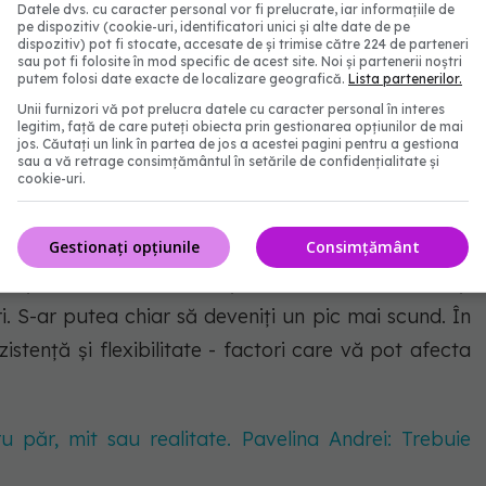
Datele dvs. cu caracter personal vor fi prelucrate, iar informațiile de
pe dispozitiv (cookie-uri, identificatori unici și alte date de pe
dispozitiv) pot fi stocate, accesate de și trimise către 224 de parteneri
litate joacă un rol important în vindecarea și
sau pot fi folosite în mod specific de acest site. Noi și partenerii noștri
putem folosi date exacte de localizare geografică.
Lista partenerilor.
ge. Încercați să dormiți între șapte și nouă ore pe
Unii furnizori vă pot prelucra datele cu caracter personal în interes
legitim, față de care puteți obiecta prin gestionarea opțiunilor de mai
jos. Căutați un link în partea de jos a acestei pagini pentru a gestiona
sau a vă retrage consimțământul în setările de confidențialitate și
cookie-uri.
e, articulațiile și mușchii
Gestionați opțiunile
Consimțământ
icșoreze în dimensiune și densitate, slăbindu-le și
i. S-ar putea chiar să deveniți un pic mai scund. În
ezistență și flexibilitate - factori care vă pot afecta
u păr, mit sau realitate. Pavelina Andrei: Trebuie