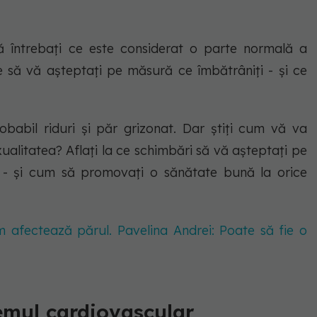
 întrebați ce este considerat o parte normală a
e să vă așteptați pe măsură ce îmbătrâniți - și ce
babil riduri și păr grizonat. Dar știți cum vă va
xualitatea? Aflați la ce schimbări să vă așteptați pe
i - și cum să promovați o sănătate bună la orice
 afectează părul. Pavelina Andrei: Poate să fie o
emul cardiovascular