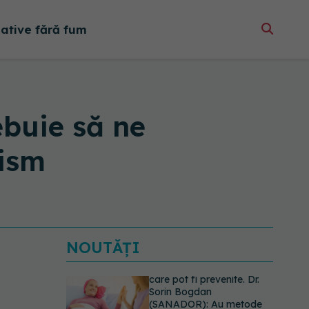
native fără fum
ebuie să ne
nism
NOUTĂȚI
Testul din deget care ar
putea indica riscul pentru 8