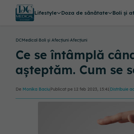
Lifestyle
Doza de sănătate
Boli și a
DCMedical
›
Boli și Afecțiuni
›
Afecțiuni
Ce se întâmplă când
așteptăm. Cum se s
De
Monika Baciu
Publicat pe 12 feb 2023, 15:41
Distribuie ac