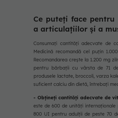
Ce puteți face pentru
a articulațiilor și a mu
Consumați cantități adecvate de cal
Medicină recomandă cel puțin 1.000 
Recomandarea crește la 1.200 mg zilni
pentru bărbații cu vârsta de 71 de 
produsele lactate, broccoli, varza kale
suficient calciu din dietă, întrebați 
- Obțineți cantități adecvate de v
este de 600 de unități internaționale
800 UI pentru adulții de peste 70 d