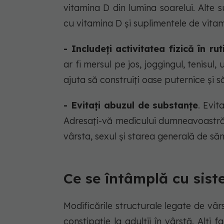
vitamina D din lumina soarelui. Alte s
cu vitamina D și suplimentele de vita
- Includeți activitatea fizică în rut
ar fi mersul pe jos, joggingul, tenisul
ajuta să construiți oase puternice și s
- Evitați abuzul de substanțe
. Evit
Adresați-vă medicului dumneavoastră 
vârsta, sexul și starea generală de să
Ce se întâmplă cu sist
Modificările structurale legate de vârs
constipație la adulții în vârstă. Alți f