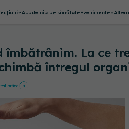
fecțiuni
Academia de sănătate
Evenimente
Alter
 îmbătrânim. La ce tr
chimbă întregul orga
est articol