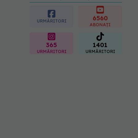
care pot fi prevenite. Dr.
Sorin Bogdan
(SANADOR): Au metode
6560
URMĂRITORI
de prevenție
ABONAȚI
07.08.2026, 20:09
365
1401
URMĂRITORI
URMĂRITORI