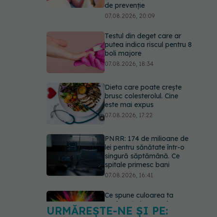
boli majore
07.08.2026, 18:34
Dieta care poate crește
brusc colesterolul. Cine
este mai expus
07.08.2026, 17:22
PNRR: 174 de milioane de
lei pentru sănătate într-o
singură săptămână. Ce
spitale primesc bani
07.08.2026, 16:41
Ce spune culoarea ta
preferată despre vârsta
pe care o ai. Care este
"codul cromatic" al
generațiilor
07.08.2026, 21:29
URMĂREȘTE-NE ȘI PE:
EXCLUSIV
Cancerele