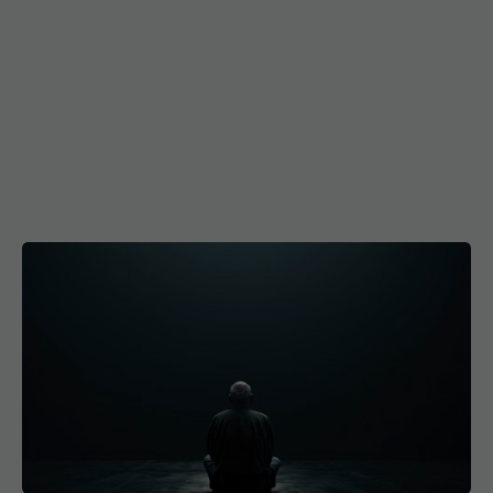
Pericolul tăcut care afectează milioane
EXCLUSIV
de oameni. De ce medicina nu poate vindeca
singurătatea