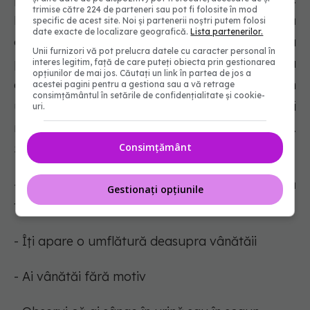
trimise către 224 de parteneri sau pot fi folosite în mod
Folosirea unora dintre remediile de casă
specific de acest site. Noi și partenerii noștri putem folosi
date exacte de localizare geografică.
Lista partenerilor.
descrise aici poate ajuta la accelerarea
Unii furnizori vă pot prelucra datele cu caracter personal în
procesului de vindecare. Este de asemenea
interes legitim, față de care puteți obiecta prin gestionarea
opțiunilor de mai jos. Căutați un link în partea de jos a
esențial să urmărești evoluția rănii în
acestei pagini pentru a gestiona sau a vă retrage
consimțământul în setările de confidențialitate și cookie-
următoarele zile. Reține că vânătăile pot fi
uri.
rezultatul unei entorse sau fracturi grave.
Consimțământ
Simptomele unei leziuni mai grave sunt:
- Rana pare minoră, dar încă mai ai dureri după
Gestionați opțiunile
trei zile
- Îți apare o umflătură deasupra vânătăii
- Ai vânătăi fără motiv