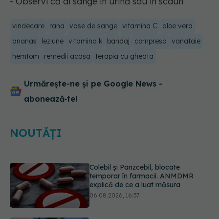
- Observi că ai sânge în urină sau în scaun
vindecare
rana
vase de sange
vitamina C
aloe vera
ananas
leziune
vitamina k
bandaj
compresa
vanataie
hemtom
remedii acasa
terapia cu gheata
Urmărește-ne și pe Google News -
abonează‑te!
NOUTĂȚI
Cum aleg medicii combinația
potrivită de medicamente pentru
hipertensiune. De ce doi pacienți cu
aceeași tensiune pot primi
tratamente diferite
06.08.2026, 16:19