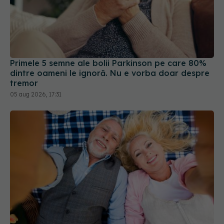
Primele 5 semne ale bolii Parkinson pe care 80%
dintre oameni le ignoră. Nu e vorba doar despre
tremor
05 aug 2026, 17:31
Trei lucruri pe care trebuie să le faci după 45 de
ani ca să întârzii demența cu până la 13 ani