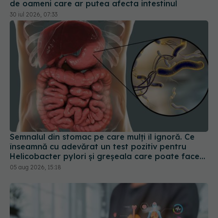
Semnalul din stomac pe care mulți îl ignoră. Ce
înseamnă cu adevărat un test pozitiv pentru
Helicobacter pylori și greșeala care poate face
tratamentul mult mai dificil
05 aug 2026, 15:18