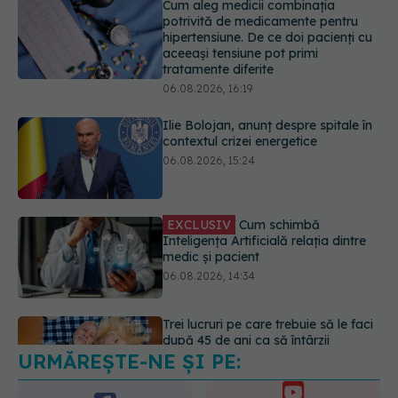
Ilie Bolojan, anunț despre spitale în
contextul crizei energetice
06.08.2026, 15:24
EXCLUSIV
Cum schimbă
Inteligența Artificială relația dintre
medic și pacient
06.08.2026, 14:34
Trei lucruri pe care trebuie să le faci
după 45 de ani ca să întârzii
demența cu până la 13 ani
06.08.2026, 13:03
URMĂREȘTE-NE ȘI PE:
Colebil și Panzcebil, blocate
temporar în farmacii. ANMDMR
explică de ce a luat măsura
6560
06.08.2026, 16:37
URMĂRITORI
ABONAȚI