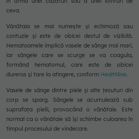
în urma unei căzături sau a unei lovituri de
ceva.
Vânătaia se mai numește și echimoză sau
contuzie și este de obicei destul de vizibilă.
Hematoamele implică vasele de sânge mai mari,
iar sângele care se scurge se va coagula,
formând hematomul, care este de obicei
dureros și tare la atingere, conform
Healthline
.
Vasele de sânge dintre piele și alte țesuturi din
corp se sparg. Sângele se acumulează sub
suprafața pielii, provocând o vânătaie. Este
normal ca o vânătaie să își schimbe culoarea în
timpul procesului de vindecare.