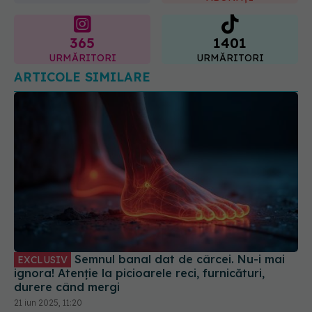
365
1401
URMĂRITORI
URMĂRITORI
ARTICOLE SIMILARE
Semnul banal dat de cârcei. Nu-i mai
EXCLUSIV
ignora! Atenție la picioarele reci, furnicături,
durere când mergi
21 iun 2025, 11:20