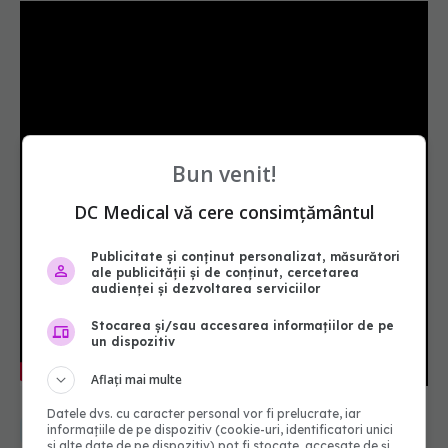
Bun venit!
DC Medical vă cere consimțământul
Publicitate și conținut personalizat, măsurători
ale publicității și de conținut, cercetarea
audienței și dezvoltarea serviciilor
Stocarea și/sau accesarea informațiilor de pe
un dispozitiv
Aflați mai multe
Datele dvs. cu caracter personal vor fi prelucrate, iar
cancer
medical
sanatate
vene
sanador
informațiile de pe dispozitiv (cookie-uri, identificatori unici
și alte date de pe dispozitiv) pot fi stocate, accesate de și