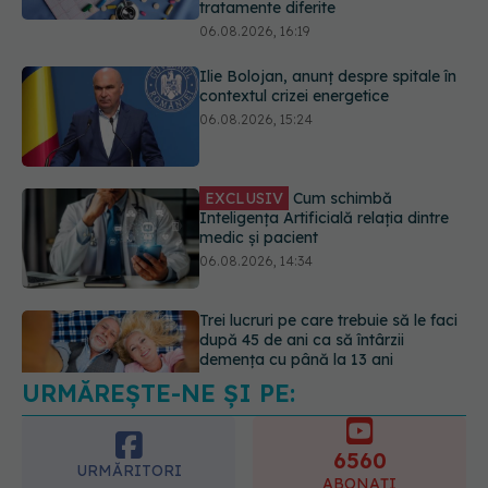
EXCLUSIV
Cum schimbă
Inteligența Artificială relația dintre
medic și pacient
06.08.2026, 14:34
Trei lucruri pe care trebuie să le faci
după 45 de ani ca să întârzii
demența cu până la 13 ani
06.08.2026, 13:03
Colebil și Panzcebil, blocate
temporar în farmacii. ANMDMR
explică de ce a luat măsura
06.08.2026, 16:37
URMĂREȘTE-NE ȘI PE:
6560
URMĂRITORI
ABONAȚI