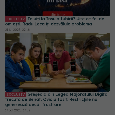
Te uiți la Insula Iubirii? Uite ce fel de
EXCLUSIV
om ești. Radu Leca îți dezvăluie problema
21 iul 2025, 22:16
Greșeala din Legea Majoratului Digital
EXCLUSIV
trecută de Senat. Ovidiu Iosif: Restricțiile nu
generează decât frustrare
17 oct 2025, 17:52