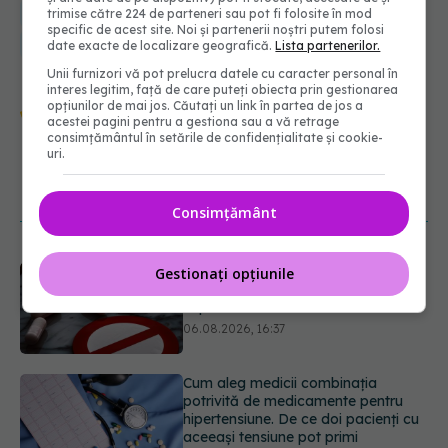
tromboza venoasă profunda
tromboflebita
catalina trifan
trimise către 224 de parteneri sau pot fi folosite în mod
specific de acest site. Noi și partenerii noștri putem folosi
doza de sanatate
boala venoasa
picior umflat
date exacte de localizare geografică.
Lista partenerilor.
Unii furnizori vă pot prelucra datele cu caracter personal în
interes legitim, față de care puteți obiecta prin gestionarea
Urmărește-ne și pe Google News -
opțiunilor de mai jos. Căutați un link în partea de jos a
acestei pagini pentru a gestiona sau a vă retrage
abonează‑te!
consimțământul în setările de confidențialitate și cookie-
uri.
NOUTĂȚI
Consimțământ
Cum aleg medicii combinația
Gestionați opțiunile
potrivită de medicamente pentru
hipertensiune. De ce doi pacienți cu
aceeași tensiune pot primi
tratamente diferite
06.08.2026, 16:19
Ilie Bolojan, anunț despre spitale în
contextul crizei energetice
06.08.2026, 15:24