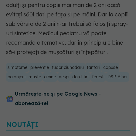
adulți și pentru copiii mai mari de 2 ani dacă
evitați să0l dați pe față și pe mâini. Dar la copiii
sub vârsta de 2 ani n-ar trebui să folosiți spray-
uri sintetice. Medicul pediatru vă poate
recomanda alternative, dar în principiu e bine
să-i protejați de mușcături și înțepături.
simptome
preventie
tudor ciuhodaru
tantari
capuse
paianjeni
muste
albine
vespi
dorel tirt
feresti
DSP Bihor
Urmărește-ne și pe Google News -
abonează‑te!
NOUTĂȚI