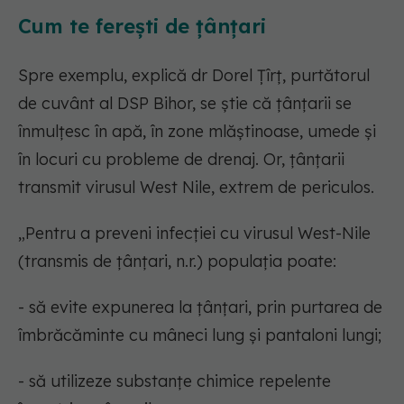
Cum te ferești de țânțari
Spre exemplu, explică dr Dorel Țîrț, purtătorul
de cuvânt al DSP Bihor, se știe că țânțarii se
înmulțesc în apă, în zone mlăștinoase, umede și
în locuri cu probleme de drenaj. Or, țânțarii
transmit virusul West Nile, extrem de periculos.
„Pentru a preveni infecției cu virusul West-Nile
(transmis de țânțari, n.r.) populația poate:
- să evite expunerea la țânțari, prin purtarea de
îmbrăcăminte cu mâneci lung şi pantaloni lungi;
- să utilizeze substanţe chimice repelente