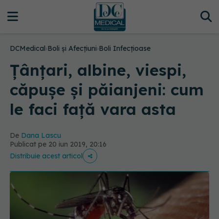
DCMedical
›
Boli și Afecțiuni
›
Boli Infecțioase
Țânțari, albine, viespi,
căpușe și păianjeni: cum
le faci față vara asta
De
Dana Lascu
Publicat pe 20 iun 2019, 20:16
Distribuie acest articol