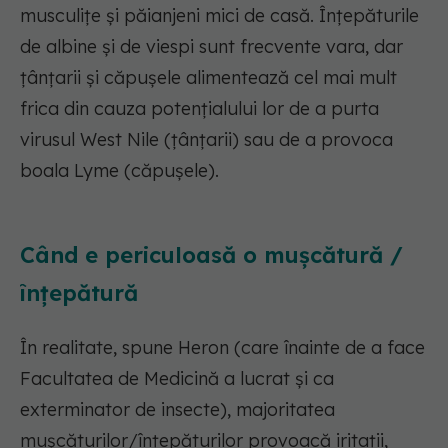
musculițe și păianjeni mici de casă. Înțepăturile
de albine și de viespi sunt frecvente vara, dar
țânțarii și căpușele alimentează cel mai mult
frica din cauza potențialului lor de a purta
virusul West Nile (țânțarii) sau de a provoca
boala Lyme (căpușele).
Când e periculoasă o mușcătură /
înțepătură
În realitate, spune Heron (care înainte de a face
Facultatea de Medicină a lucrat și ca
exterminator de insecte), majoritatea
mușcăturilor/înțepăturilor provoacă iritații,