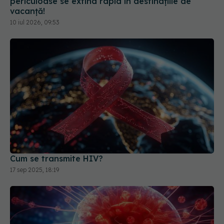
periculoase se extind rapid în destinațiile de
vacanță!
10 iul 2026, 09:53
Cum se transmite HIV?
17 sep 2025, 18:19