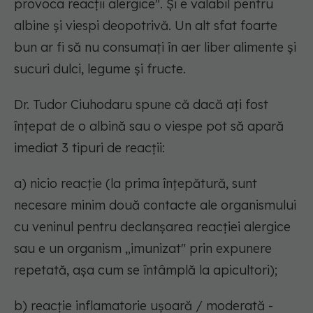
provoca reacții alergice". Și e valabil pentru
albine și viespi deopotrivă. Un alt sfat foarte
bun ar fi să nu consumați în aer liber alimente și
sucuri dulci, legume și fructe.
Dr. Tudor Ciuhodaru spune că dacă ați fost
înțepat de o albină sau o viespe pot să apară
imediat 3 tipuri de reacții:
a) nicio reacție (la prima înțepătură, sunt
necesare minim două contacte ale organismului
cu veninul pentru declanșarea reacției alergice
sau e un organism „imunizat" prin expunere
repetată, așa cum se întâmplă la apicultori);
b) reacție inflamatorie ușoară / moderată -