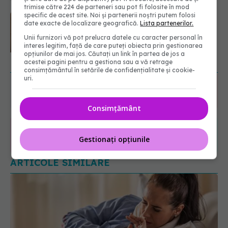
trimise către 224 de parteneri sau pot fi folosite în mod
specific de acest site. Noi și partenerii noștri putem folosi
Bacteria din intestin care a crescut
date exacte de localizare geografică.
Lista partenerilor.
forța musculară cu 30%
08.08.2026, 14:00
Unii furnizori vă pot prelucra datele cu caracter personal în
interes legitim, față de care puteți obiecta prin gestionarea
opțiunilor de mai jos. Căutați un link în partea de jos a
URMĂREȘTE-NE ȘI PE:
acestei pagini pentru a gestiona sau a vă retrage
consimțământul în setările de confidențialitate și cookie-
uri.
6560
URMĂRITORI
ABONAȚI
Consimțământ
365
1401
Gestionați opțiunile
URMĂRITORI
URMĂRITORI
ARTICOLE SIMILARE