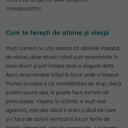
corespunzător.
Cum te ferești de albine și viespi
Mulți oameni nu știu seama că albinele înțeapă,
de obicei, doar atunci când sunt amenințate în
mod direct și pot înțepa doar o singură dată.
Apoi, acul rămâne înfipt în locul unde a înțepat.
Partea proastă e că mentalitatea de stup, dacă
putem spune așa, le poate face extrem de
periculoase. Vispea, în schimb, e mult mai
agresivă, mai ales dacă îi ataci cuibul pe care
și-l face de obicei vertical în locuri ferite de
ploaie (streașină, crci de copac etc...) și poate