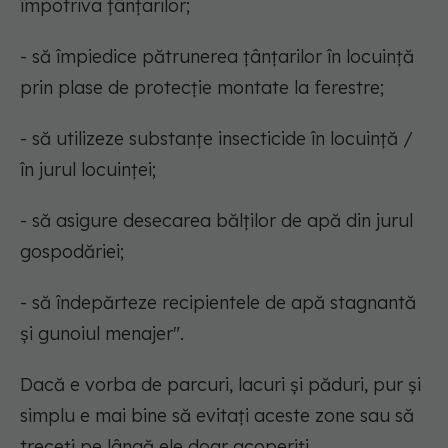
împotriva țânțarilor;
- să împiedice pătrunerea țânțarilor în locuință
prin plase de protecție montate la ferestre;
- să utilizeze substanțe insecticide în locuință /
în jurul locuinței;
- să asigure desecarea bălților de apă din jurul
gospodăriei;
- să îndepărteze recipientele de apă stagnantă
şi gunoiul menajer".
Dacă e vorba de parcuri, lacuri și păduri, pur și
simplu e mai bine să evitați aceste zone sau să
treceți pe lângă ele doar acoperiți