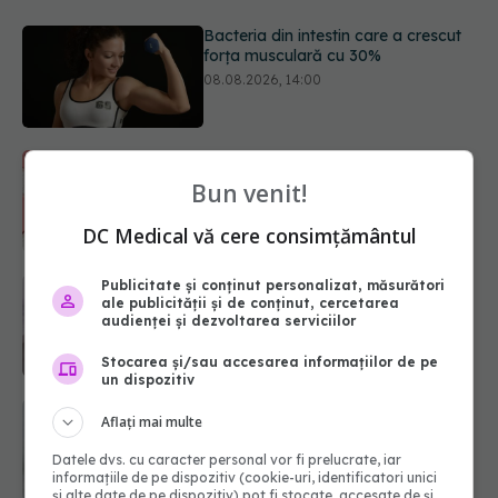
5 mituri despre menstruație pe care
să nu le mai crezi
08.08.2026, 13:00
Primele 1.000 de zile ar putea
decide sănătatea creierului pentru
Bun venit!
întreaga viață
08.08.2026, 12:00
DC Medical vă cere consimțământul
Analiza de sânge AST (SGOT): ce
Publicitate și conținut personalizat, măsurători
ale publicității și de conținut, cercetarea
înseamnă rezultatele și când sunt un
audienței și dezvoltarea serviciilor
semnal de alarmă
08.08.2026, 11:00
Stocarea și/sau accesarea informațiilor de pe
un dispozitiv
Trucul simplu de vară care te
Aflați mai multe
răcorește după duș. De ce este bine
să nu te ștergi imediat
Datele dvs. cu caracter personal vor fi prelucrate, iar
08.08.2026, 10:37
informațiile de pe dispozitiv (cookie-uri, identificatori unici
și alte date de pe dispozitiv) pot fi stocate, accesate de și