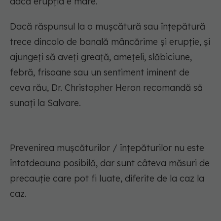
dacă erupția e mare.
Dacă răspunsul la o mușcătură sau înțepătură
trece dincolo de banală mâncărime și erupție, și
ajungeți să aveți greață, amețeli, slăbiciune,
febră, frisoane sau un sentiment iminent de
ceva rău, Dr. Christopher Heron recomandă să
sunați la Salvare.
Prevenirea mușcăturilor / înțepăturilor nu este
întotdeauna posibilă, dar sunt câteva măsuri de
precauție care pot fi luate, diferite de la caz la
caz.