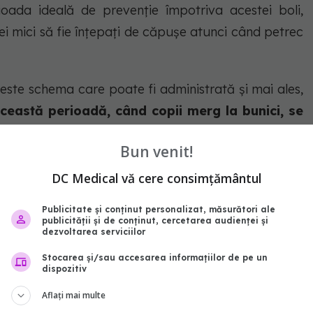
ioada ideală de prevenție împotriva acestei boli,
ei mici să fie înțepați de căpușe atunci când petrec
este schema care poate fi administrată și mai ales,
ceastă perioadă, când copii merg la bunici, se
 verde, când le place foarte mult să stea în
Bun venit!
rămână protejați împotriva encefalitei produse
spus acesta.
DC Medical vă cere consimțământul
Publicitate și conținut personalizat, măsurători ale
publicității și de conținut, cercetarea audienței și
dezvoltarea serviciilor
Stocarea și/sau accesarea informațiilor de pe un
dispozitiv
Aflați mai multe