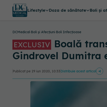
Lifestyle
Doza de sănătate
Boli și a
DCMedical
›
Boli și Afecțiuni
›
Boli Infecțioase
Boală trans
EXCLUSIV
Gindrovel Dumitra 
Publicat pe 29 iun 2020, 10:33
Distribuie acest articol