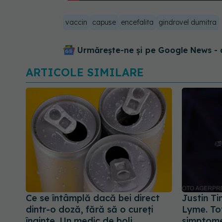
vaccin
capuse
encefalita
gindrovel dumitra
Urmărește-ne și pe Google News - 
ARTICOLE SIMILARE
Ce se întâmplă dacă bei direct
Justin T
dintr-o doză, fără să o cureți
Lyme. To
înainte. Un medic de boli
simptome 