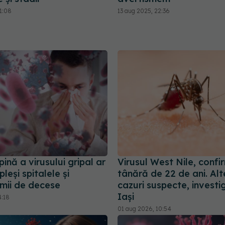
1:08
13 aug 2025, 22:36
ină a virusului gripal ar
Virusul West Nile, confi
leși spitalele și
tânără de 22 de ani. Al
mii de decese
cazuri suspecte, investi
Iași
4:18
01 aug 2026, 10:54