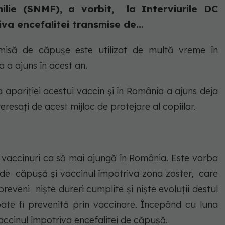
lie (SNMF), a vorbit, la Interviurile DC
va encefalitei transmise de...
nsmisă de căpușe este utilizat de multă vreme în
a a ajuns în acest an.
apariției acestui vaccin și în România a ajuns deja
interesați de acest mijloc de protejare al copiilor.
vaccinuri ca să mai ajungă în România. Este vorba
i de căpușă și vaccinul împotriva zona zoster, care
reveni niște dureri cumplite și niște evoluții destul
te fi prevenită prin vaccinare. Începând cu luna
accinul împotriva encefalitei de căpușă.