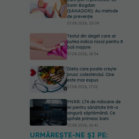
Sorin Bogdan
(SANADOR): Au metode
de prevenție
07.08.2026, 20:09
Testul din deget care ar
putea indica riscul pentru 8
boli majore
07.08.2026, 18:34
Dieta care poate crește
brusc colesterolul. Cine
este mai expus
07.08.2026, 17:22
PNRR: 174 de milioane de
lei pentru sănătate într-o
singură săptămână. Ce
spitale primesc bani
07.08.2026, 16:41
URMĂREȘTE-NE ȘI PE:
Ce spune culoarea ta