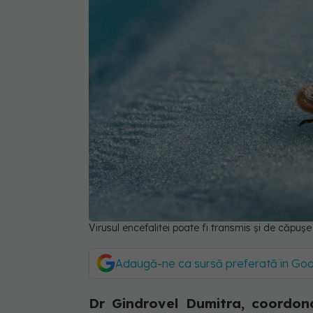
Virusul encefalitei poate fi transmis și de căpușe
Adaugă-ne ca sursă preferată în Go
Dr Gindrovel Dumitra, coordona