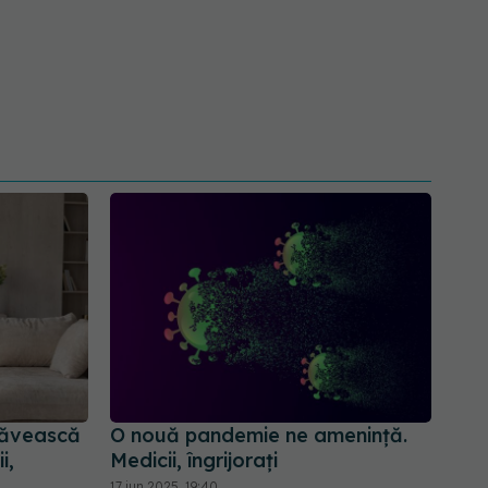
năvească
O nouă pandemie ne amenință.
i,
Medicii, îngrijorați
17 iun 2025, 19:40