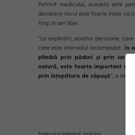
Potrivit medicului, aceasta este per
deoarece riscul este foarte mare ca c
timp în aer liber.
"Le explicăm, acestor persoane, care 
care este intervalul recomandat. Î
n a
plimbă prin păduri și prin iarbă
natură, este foarte important să 
prin înțepătura de căpușă
", a mai 
Interviul integral, mai jos.