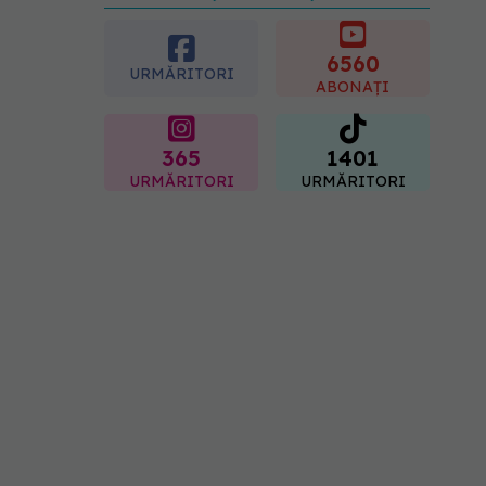
preferată despre vârsta
pe care o ai. Care este
"codul cromatic" al
6560
URMĂRITORI
generațiilor
ABONAȚI
07.08.2026, 21:29
365
1401
URMĂRITORI
URMĂRITORI