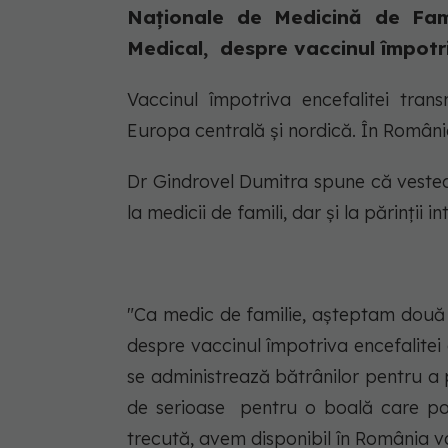
Naționale de Medicină de Fami
Medical, despre vaccinul împotri
Vaccinul împotriva encefalitei tra
Europa centrală și nordică. În Români
Dr Gindrovel Dumitra spune că vestea 
la medicii de famili, dar și la părinții 
"
Ca medic de familie, așteptam două 
despre vaccinul împotriva encefalite
se administrează bătrânilor pentru a p
de serioase pentru o boală care poa
trecută, avem disponibil în România v