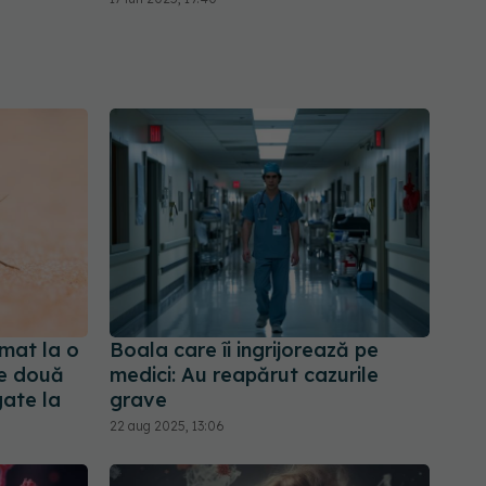
rmat la o
Boala care îi ingrijorează pe
te două
medici: Au reapărut cazurile
gate la
grave
22 aug 2025, 13:06