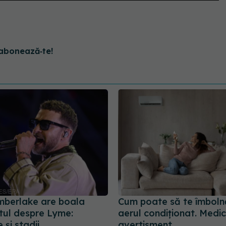
abonează‑te!
imberlake are boala
Cum poate să te îmbol
tul despre Lyme:
aerul condiționat. Medici
și stadii
avertisment