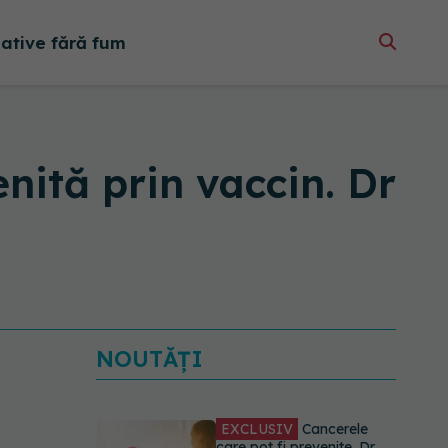
native fără fum
nită prin vaccin. Dr
NOUTĂȚI
EXCLUSIV
Cancerele
care pot fi prevenite. Dr.