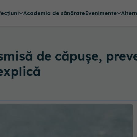
fecțiuni
Academia de sănătate
Evenimente
Alter
misă de căpușe, preve
explică