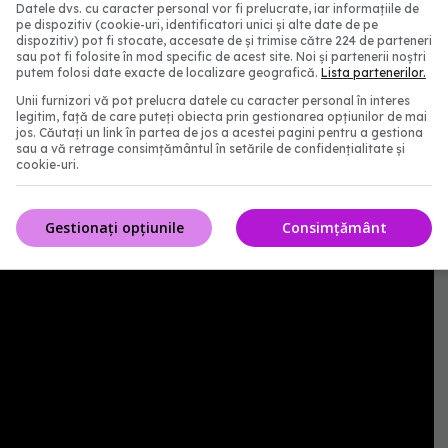
Datele dvs. cu caracter personal vor fi prelucrate, iar informațiile de
pe dispozitiv (cookie-uri, identificatori unici și alte date de pe
dispozitiv) pot fi stocate, accesate de și trimise către 224 de parteneri
sau pot fi folosite în mod specific de acest site. Noi și partenerii noștri
putem folosi date exacte de localizare geografică.
Lista partenerilor.
Unii furnizori vă pot prelucra datele cu caracter personal în interes
legitim, față de care puteți obiecta prin gestionarea opțiunilor de mai
jos. Căutați un link în partea de jos a acestei pagini pentru a gestiona
sau a vă retrage consimțământul în setările de confidențialitate și
cookie-uri.
Gestionați opțiunile
Consimțământ