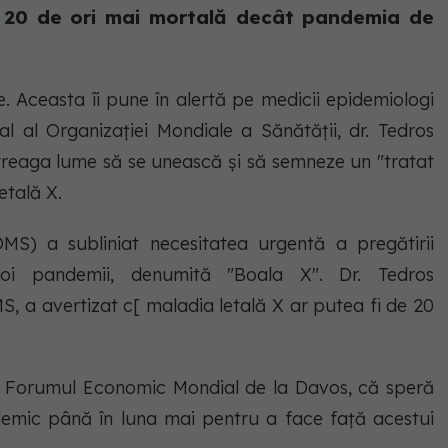
 20 de ori mai mortală decât pandemia de
. Aceasta îi pune în alertă pe medicii epidemiologi
al al Organizației Mondiale a Sănătății, dr. Tedros
ntreaga lume să se unească și să semneze un "tratat
tală X.
MS) a subliniat necesitatea urgentă a pregătirii
noi pandemii, denumită "Boala X". Dr. Tedros
S, a avertizat c[ maladia letală X ar putea fi de 20
la Forumul Economic Mondial de la Davos, că speră
demic până în luna mai pentru a face față acestui