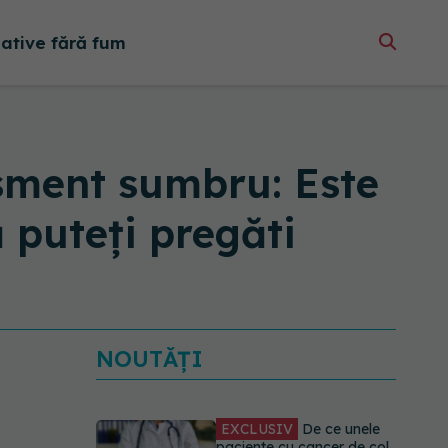
native fără fum
sment sumbru: Este
 puteți pregăti
NOUTĂȚI
EXCLUSIV
De ce unele
paciente cu cancer de col