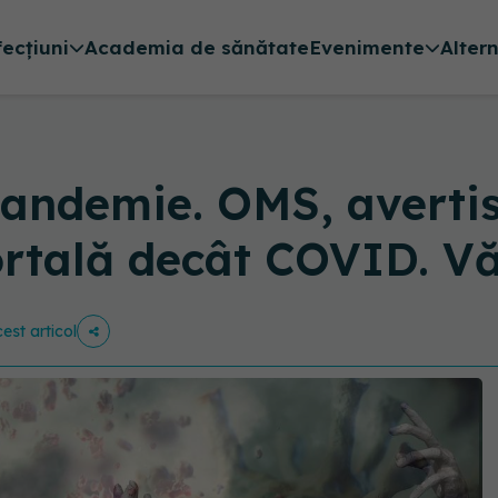
fecțiuni
Academia de sănătate
Evenimente
Alter
andemie. OMS, averti
rtală decât COVID. Vă
cest articol