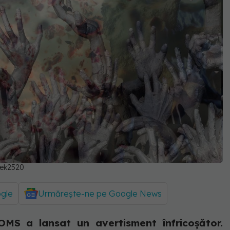
uek2520
ogle
Urmărește-ne pe Google News
MS a lansat un avertisment înfricoșător.