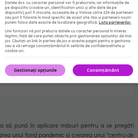
Datele dvs. cu caracter personal vor fi prelucrate, iar informațiile de
pe dispozitiv (cookie-uri, identificatori unici și alte date de pe
dispozitiv) pot fi stocate, accesate de și trimise către 224 de parteneri
sau pot fi folosite în mod specific de acest site. Noi și partenerii noștri
putem folosi date exacte de localizare geografică.
Lista partenerilor.
Unii furnizori vă pot prelucra datele cu caracter personal în interes
legitim, față de care puteți obiecta prin gestionarea opțiunilor de mai
jos. Căutați un link în partea de jos a acestei pagini pentru a gestiona
sau a vă retrage consimțământul în setările de confidențialitate și
cookie-uri.
Gestionați opțiunile
Consimțământ
a să pună în aplicare măsuri pentru a se pregăti
nțarea unui fond pandemic și crearea unui "centru de