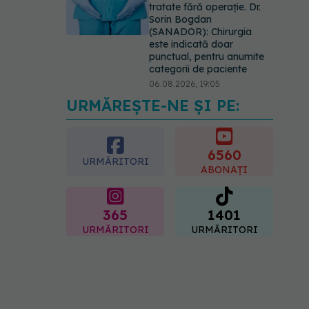
tratate fără operație. Dr.
Sorin Bogdan
(SANADOR): Chirurgia
este indicată doar
punctual, pentru anumite
categorii de paciente
06.08.2026, 19:05
URMĂREȘTE-NE ȘI PE:
EXCLUSIV
Brahiterapie
vs radioterapie externă în
cancerul ginecologic. Dr.
Sorin Bogdan (SANADOR)
6560
URMĂRITORI
explică diferența și cum
ABONAȚI
acționează tratamentul
06.08.2026, 22:49
365
1401
URMĂRITORI
URMĂRITORI