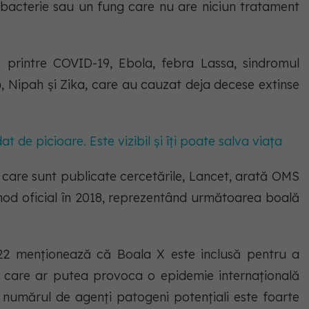
o bacterie sau un fung care nu are niciun tratament
 printre COVID-19, Ebola, febra Lassa, sindromul
), Nipah și Zika, care au cauzat deja decese extinse
t de picioare. Este vizibil și îți poate salva viața
 care sunt publicate cercetările, Lancet, arată OMS
mod oficial în 2018, reprezentând următoarea boală
2 menționează că Boala X este inclusă pentru a
 care ar putea provoca o epidemie internațională
, numărul de agenți patogeni potențiali este foarte