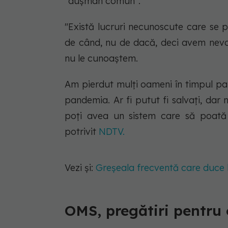
"dușman comun".
"Există lucruri necunoscute care se p
de când, nu de dacă, deci avem nevoi
nu le cunoaștem.
Am pierdut mulți oameni în timpul p
pandemia. Ar fi putut fi salvați, dar 
poți avea un sistem care să poată 
potrivit
NDTV.
Vezi și:
Greșeala frecventă care duce la
OMS, pregătiri pentru