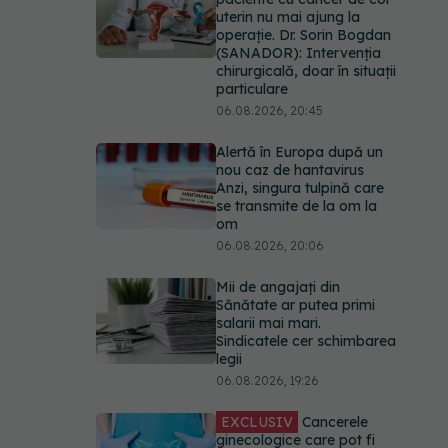
uterin nu mai ajung la
operație. Dr. Sorin Bogdan
(SANADOR): Intervenția
chirurgicală, doar în situații
particulare
06.08.2026, 20:45
Alertă în Europa după un
nou caz de hantavirus
Anzi, singura tulpină care
se transmite de la om la
om
06.08.2026, 20:06
Mii de angajați din
Sănătate ar putea primi
salarii mai mari.
Sindicatele cer schimbarea
legii
06.08.2026, 19:26
EXCLUSIV
Cancerele
ginecologice care pot fi