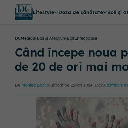
Lifestyle
Doza de sănătate
Boli și a
DCMedical
›
Boli și Afecțiuni
›
Boli Infecțioase
Când începe noua p
de 20 de ori mai mo
De
Monika Baciu
Publicat pe 22 ian 2024, 15:50
Distribuie a