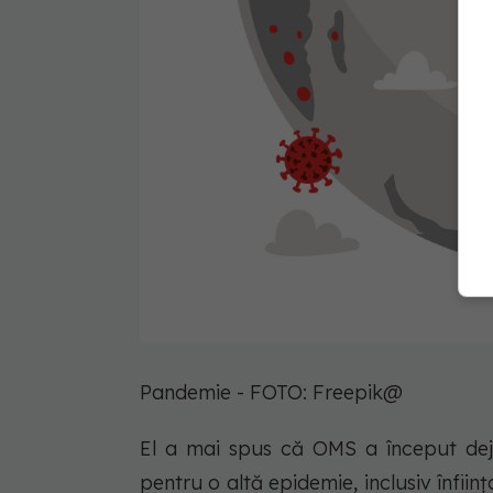
Pandemie - FOTO: Freepik@
El a mai spus că OMS a început dej
pentru o altă epidemie, inclusiv înfii