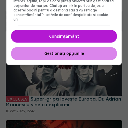
interes legitim, față de care puteți obiecta prin gestionarea
Numărul de cazuri, dublu
opțiunilor de mai jos. Căutați un link în partea de jos a
25 ian 2026, 19:48
acestei pagini pentru a gestiona sau a vă retrage
consimțământul în setările de confidențialitate și cookie-
uri.
Consimțământ
Gestionați opțiunile
Super-gripa lovește Europa. Dr. Adrian
EXCLUSIV
Marinescu vine cu explicații
10 dec 2025, 15:46