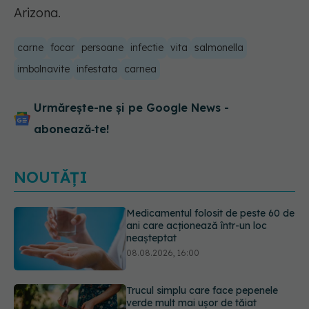
Arizona.
carne
focar
persoane
infectie
vita
salmonella
imbolnavite
infestata
carnea
Urmărește-ne și pe Google News -
abonează‑te!
NOUTĂȚI
Trucul simplu care face pepenele
verde mult mai ușor de tăiat
08.08.2026, 15:32
Diagnosticele de autism la fete au