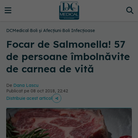
DCMedical
›
Boli și Afecțiuni
›
Boli Infecțioase
Focar de Salmonella! 57
de persoane îmbolnăvite
de carnea de vită
De
Dana Lascu
Publicat pe 08 oct 2018, 22:42
Distribuie acest articol