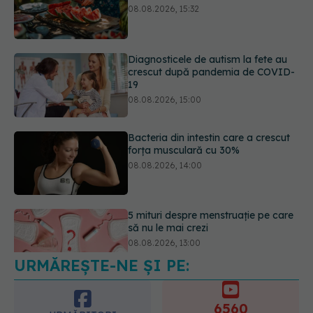
crescut după pandemia de COVID-
19
08.08.2026, 15:00
Bacteria din intestin care a crescut
forța musculară cu 30%
08.08.2026, 14:00
5 mituri despre menstruație pe care
să nu le mai crezi
08.08.2026, 13:00
URMĂREȘTE-NE ȘI PE:
Medicamentul folosit de peste 60 de
ani care acționează într-un loc
neașteptat
6560
08.08.2026, 16:00
URMĂRITORI
ABONAȚI