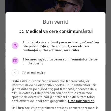
Bun venit!
Justin Timberlake are boala Lyme. Totul despre
DC Medical vă cere consimțământul
Lyme: simptome și stadii
01 aug 2025, 11:08
Publicitate și conținut personalizat, măsurători
ale publicității și de conținut, cercetarea
audienței și dezvoltarea serviciilor
Stocarea și/sau accesarea informațiilor de pe
un dispozitiv
Aflați mai multe
Datele dvs. cu caracter personal vor fi prelucrate, iar
informațiile de pe dispozitiv (cookie-uri, identificatori unici
și alte date de pe dispozitiv) pot fi stocate, accesate de și
trimise către 224 de parteneri sau pot fi folosite în mod
specific de acest site. Noi și partenerii noștri putem folosi
date exacte de localizare geografică.
Lista partenerilor.
Octavian Jurma, explicații despre sezonul gripal:
Unii furnizori vă pot prelucra datele cu caracter personal în