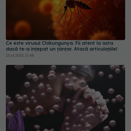
Ce este virusul Chikungunya. Fii atent la asta
dacă te-a înțepat un țânțar. Atacă articulațiile!
23 iul 2025, 11:48
Un nou virus gripal de origine animală ar putea
declanșa următoarea pandemie. Medicii, în alertă
16 oct 2025, 13:17