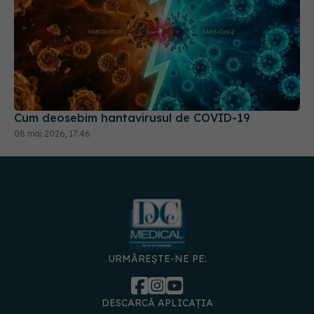
Cum deosebim hantavirusul de COVID-19
08 mai 2026, 17:46
URMĂREȘTE-NE PE:
DESCARCĂ APLICAȚIA