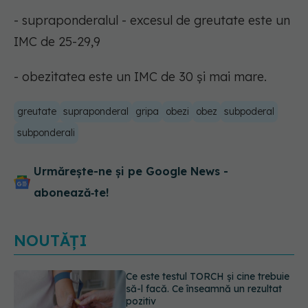
- supraponderalul - excesul de greutate este un
IMC de 25-29,9
- obezitatea este un IMC de 30 și mai mare.
greutate
supraponderal
gripa
obezi
obez
subpoderal
subponderali
Urmărește-ne și pe Google News -
abonează‑te!
NOUTĂȚI
Caz șocant la Cluj. Echipaj de
ambulanță atacat în timpul unei