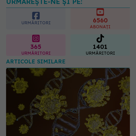
pozitiv
6560
09.08.2026, 13:00
URMĂRITORI
ABONAȚI
365
1401
URMĂRITORI
URMĂRITORI
ARTICOLE SIMILARE
Virusul Nipah, "greu de detectat". Un expert
explică: Are perioadă lungă de incubație