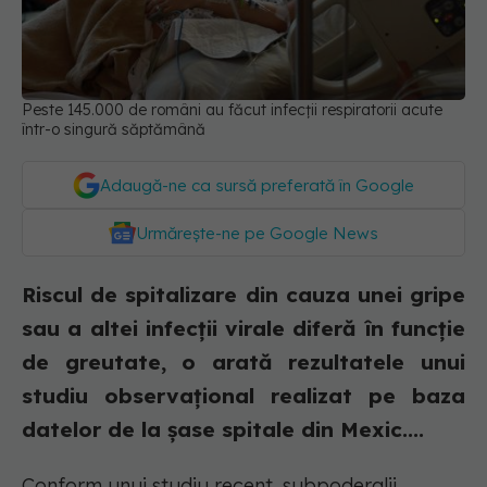
Peste 145.000 de români au făcut infecții respiratorii acute
într-o singură săptămână
Adaugă-ne ca sursă preferată în Google
Urmărește-ne pe Google News
Riscul de spitalizare din cauza unei gripe
sau a altei infecții virale diferă în funcție
de greutate, o arată rezultatele unui
studiu observațional realizat pe baza
datelor de la șase spitale din Mexic....
Conform unui studiu recent, subpoderalii,