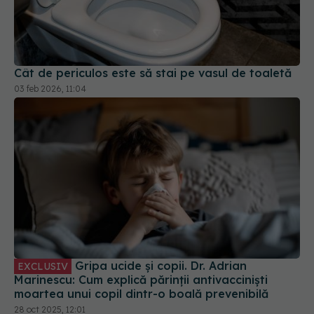
Cât de periculos este să stai pe vasul de toaletă
03 feb 2026, 11:04
Gripa ucide și copii. Dr. Adrian
EXCLUSIV
Marinescu: Cum explică părinții antivacciniști
moartea unui copil dintr-o boală prevenibilă
28 oct 2025, 12:01