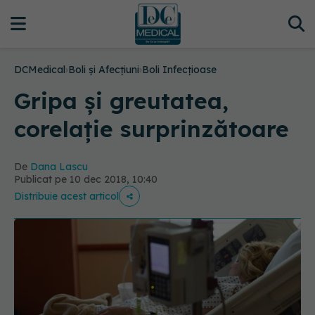
DCMedical
›
Boli și Afecțiuni
›
Boli Infecțioase
Gripa și greutatea,
corelație surprinzătoare
De
Dana Lascu
Publicat pe 10 dec 2018, 10:40
Distribuie acest articol