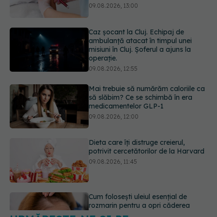
misiuni în Cluj. Șoferul a ajuns la
operație.
09.08.2026, 12:55
Mai trebuie să numărăm caloriile ca
să slăbim? Ce se schimbă în era
medicamentelor GLP-1
09.08.2026, 12:00
Dieta care îți distruge creierul,
potrivit cercetătorilor de la Harvard
09.08.2026, 11:45
Cum folosești uleiul esențial de
rozmarin pentru a opri căderea
părului
09.08.2026, 11:00
URMĂREȘTE-NE ȘI PE:
Ce este testul TORCH și cine trebuie
să-l facă. Ce înseamnă un rezultat