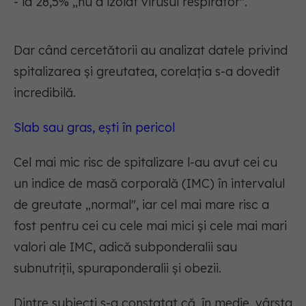
- la 28,5% „nu a izolat virusul respirator".
Dar când cercetătorii au analizat datele privind
spitalizarea și greutatea, corelația s-a dovedit
incredibilă.
Slab sau gras, ești în pericol
Cel mai mic risc de spitalizare l-au avut cei cu
un indice de masă corporală (IMC) în intervalul
de greutate „normal", iar cel mai mare risc a
fost pentru cei cu cele mai mici și cele mai mari
valori ale IMC, adică subponderalii sau
subnutriții, spuraponderalii și obezii.
Dintre subiecți s-a constatat că, în medie, vârsta