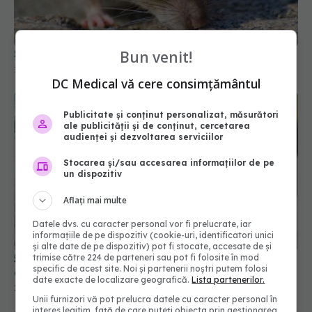
Soția unui mare actor, răpusă de hantavirus
16 mai 2026, 16:45
Bun venit!
DC Medical vă cere consimțământul
Publicitate și conținut personalizat, măsurători
ale publicității și de conținut, cercetarea
audienței și dezvoltarea serviciilor
Stocarea și/sau accesarea informațiilor de pe
un dispozitiv
Aflați mai multe
Datele dvs. cu caracter personal vor fi prelucrate, iar
5 locuri din camerele de hotel unde se ascund
informațiile de pe dispozitiv (cookie-uri, identificatori unici
cele mai multe bacterii
și alte date de pe dispozitiv) pot fi stocate, accesate de și
trimise către 224 de parteneri sau pot fi folosite în mod
16 aug 2025, 17:30
specific de acest site. Noi și partenerii noștri putem folosi
date exacte de localizare geografică.
Lista partenerilor.
Unii furnizori vă pot prelucra datele cu caracter personal în
interes legitim, față de care puteți obiecta prin gestionarea