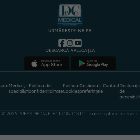
URMĂREȘTE-NE PE:
DESCARCĂ APLICAȚIA
spre
Medici și
Politica de
Politica
Gestionați
Contact
Declarați
specialiști
confidențialitate
Cookies
preferințele
de
accesibili
© 2026 PRESS MEDIA ELECTRONIC S.R.L. Toate drepturile rezervate