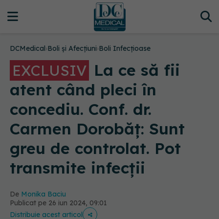
DCMedical
›
Boli și Afecțiuni
›
Boli Infecțioase
La ce să fii
EXCLUSIV
atent când pleci în
concediu. Conf. dr.
Carmen Dorobăț: Sunt
greu de controlat. Pot
transmite infecții
De
Monika Baciu
Publicat pe 26 iun 2024, 09:01
Distribuie acest articol