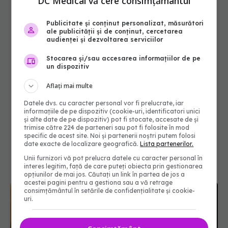
DC Medical vă cere consimțământul
Publicitate și conținut personalizat, măsurători
ale publicității și de conținut, cercetarea
audienței și dezvoltarea serviciilor
Stocarea și/sau accesarea informațiilor de pe
un dispozitiv
Aflați mai multe
Datele dvs. cu caracter personal vor fi prelucrate, iar
informațiile de pe dispozitiv (cookie-uri, identificatori unici
și alte date de pe dispozitiv) pot fi stocate, accesate de și
trimise către 224 de parteneri sau pot fi folosite în mod
specific de acest site. Noi și partenerii noștri putem folosi
date exacte de localizare geografică.
Lista partenerilor.
Unii furnizori vă pot prelucra datele cu caracter personal în
interes legitim, față de care puteți obiecta prin gestionarea
opțiunilor de mai jos. Căutați un link în partea de jos a
acestei pagini pentru a gestiona sau a vă retrage
consimțământul în setările de confidențialitate și cookie-
uri.