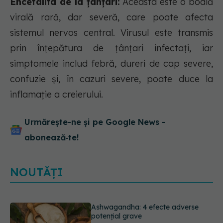
Encefalita de la țânțari:
Aceasta este o boală
virală rară, dar severă, care poate afecta
sistemul nervos central. Virusul este transmis
prin înțepătura de țânțari infectați, iar
simptomele includ febră, dureri de cap severe,
confuzie și, în cazuri severe, poate duce la
inflamație a creierului.
Urmărește-ne și pe Google News -
abonează‑te!
Ashwagandha: 4 efecte adverse
potențial grave
07.08.2026, 11:03
NOUTĂȚI
EXCLUSIV
Ce grăbește apariția
ridurilor. Nu este doar vârsta. Ce
spun dermatologii