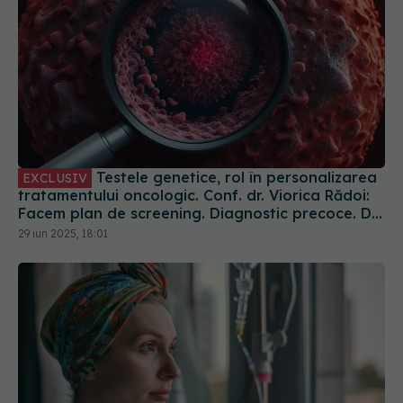
Testele genetice, rol în personalizarea
EXCLUSIV
tratamentului oncologic. Conf. dr. Viorica Rădoi:
Facem plan de screening. Diagnostic precoce. Dr.
Eduard Dănăilă: Sunt gratuite
29 iun 2025, 18:01