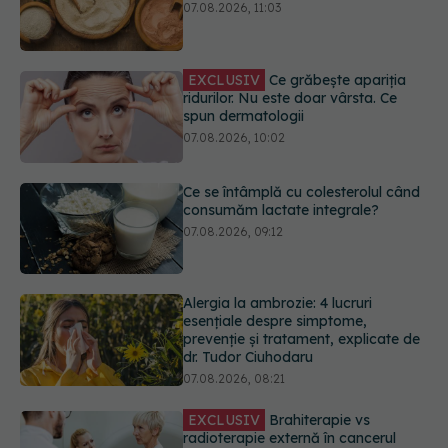
07.08.2026, 10:02
Ce se întâmplă cu colesterolul când
consumăm lactate integrale?
07.08.2026, 09:12
Alergia la ambrozie: 4 lucruri
esențiale despre simptome,
prevenție și tratament, explicate de
dr. Tudor Ciuhodaru
07.08.2026, 08:21
EXCLUSIV
Brahiterapie vs
radioterapie externă în cancerul
ginecologic. Dr. Sorin Bogdan
(SANADOR) explică diferența și
cum acționează tratamentul
06.08.2026, 22:49