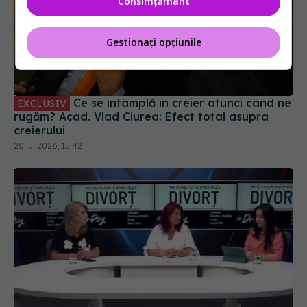
Consimțământ
Gestionați opțiunile
Ce se întâmplă în creier atunci când ne
EXCLUSIV
rugăm? Acad. Vlad Ciurea: Efect total asupra
creierului
20 iul 2026, 15:42