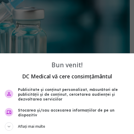
Bun venit!
DC Medical vă cere consimțământul
Publicitate și conținut personalizat, măsurători ale
publicității și de conținut, cercetarea audienței și
dezvoltarea serviciilor
Stocarea și/sau accesarea informațiilor de pe un
dispozitiv
in - FOTO: Freepik
Aflați mai multe
lizat cererile de asigurare de sănătate pentru a