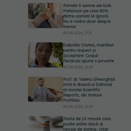
dintre oameni le ignoră.
Nu e vorba doar despre
tremor
05.08.2026, 17:31
Gabriela Cristea, manifest
pentru respect și
acceptare: Corpul
fiecăruia spune o poveste
05.08.2026, 21:23
Prof. dr. Valeriu Gheorghiță
intră în Board-ul Editorial
al revistei Scientific
Reports, din Nature
Portfolio
05.08.2026, 21:09
Testul de 10 minute care
poate arăta dacă ai
nevoie de statine, chiar
dacă ai colesterolul
normal