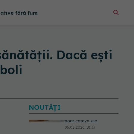
native fără fum
ănătății. Dacă ești
boli
NOUTĂȚI
Primele 5 semne ale bolii
Parkinson pe care 80%