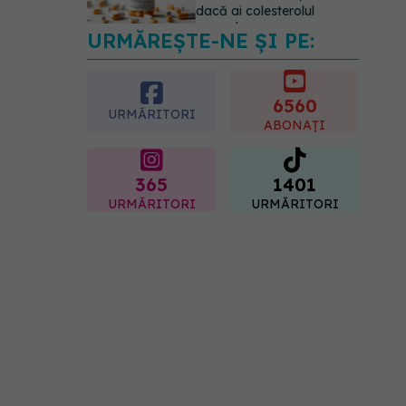
05.08.2026, 19:42
URMĂREȘTE-NE ȘI PE:
Unde trebuie să ții pâinea
când afară este caniculă.
Greșeala care o usucă sau
o umple de mucegai în
6560
URMĂRITORI
doar câteva zile
ABONAȚI
05.08.2026, 18:33
365
1401
URMĂRITORI
URMĂRITORI