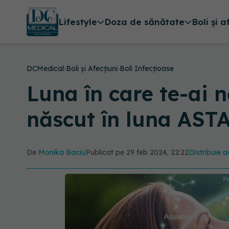
Lifestyle
Doza de sănătate
Boli și a
DCMedical
›
Boli și Afecțiuni
›
Boli Infecțioase
Luna în care te-ai 
născut în luna ASTA,
De
Monika Baciu
Publicat pe 29 feb 2024, 22:22
Distribuie a