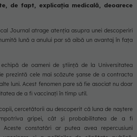
te, de fapt, explicația medicală, deoarece
ical Journal atrage atenția asupra unei descoperiri
anumită lună a anului par să aibă un avantaj în fața
 echipă de oameni de știință de la Universitatea
ie prezintă cele mai scăzute șanse de a contracta
 alte luni. Acest fenomen pare să fie asociat nu doar
atea de a fi vaccinați în timp util.
opii, cercetătorii au descoperit că luna de naștere
împotriva gripei, cât și probabilitatea de a fi
. Aceste constatări ar putea avea repercusiuni