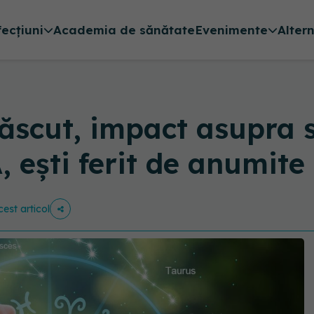
fecțiuni
Academia de sănătate
Evenimente
Alter
născut, impact asupra s
 ești ferit de anumite 
cest articol