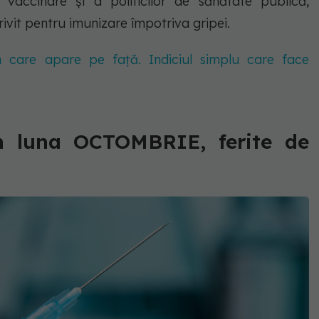
accinare și a politicilor de sănătate publică,
ivit pentru imunizare împotriva gripei.
 care apare pe față. Indiciul simplu care face
în luna OCTOMBRIE, ferite de