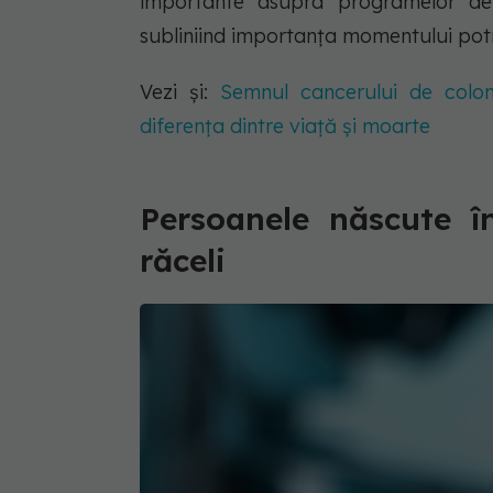
importante asupra programelor de v
subliniind importanța momentului potr
Vezi și:
Semnul cancerului de colon
diferența dintre viață și moarte
Persoanele născute 
răceli