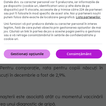
Datele dvs. cu caracter personal vor fi prelucrate, iar informațiile de
pe dispozitiv (cookie-uri, identificatori unici și alte date de pe
vârste cuprinse între doi și cinci ani care au fost
dispozitiv) pot fi stocate, accesate de și trimise către 224 de parteneri
sau pot fi folosite în mod specific de acest site. Noi și partenerii noștri
st și 31 ianuarie, în perioada 2011-2018.
putem folosi date exacte de localizare geografică.
Lista partenerilor.
Unii furnizori vă pot prelucra datele cu caracter personal în interes
re a gripei în rândul acestor copii în funcție de luna
legitim, față de care puteți obiecta prin gestionarea opțiunilor de mai
jos. Căutați un link în partea de jos a acestei pagini pentru a gestiona
 octombrie este cea mai mare adresabilitate
sau a vă retrage consimțământul în setările de confidențialitate și
cookie-uri.
i născuți în octombrie au avut cea mai mică rată
xpress.
Gestionați opțiunile
Consimțământ
i pe parcursul sezoanelor de gripă a fost de 2,7%
 Pentru comparație, rata pentru copiii născuți în
scuți în decembrie a fost de 2,9%.
 nașterii este asociată atât cu momentul vaccinării
tea unui diagnostic de gripă.