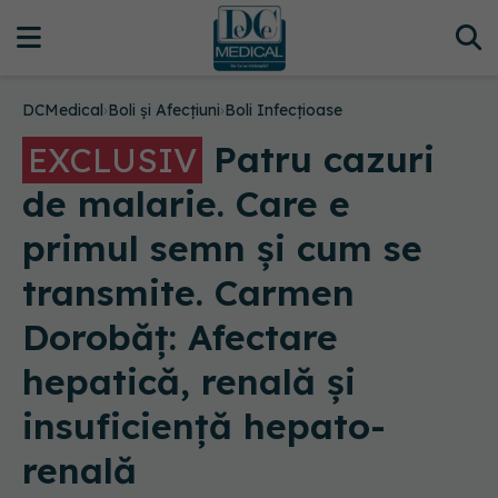
DCMedical
›
Boli și Afecțiuni
›
Boli Infecțioase
Patru cazuri
EXCLUSIV
de malarie. Care e
primul semn și cum se
transmite. Carmen
Dorobăț: Afectare
hepatică, renală și
insuficiență hepato-
renală