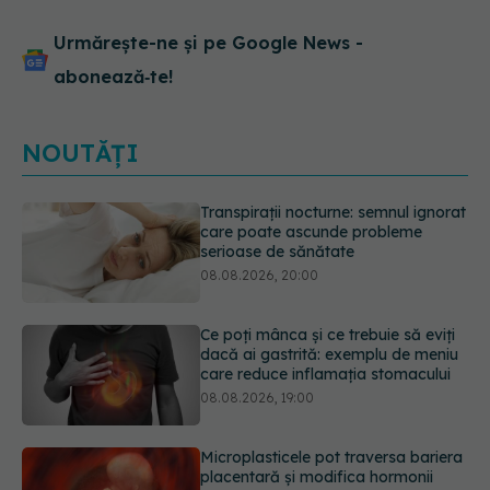
Urmărește-ne și pe Google News -
abonează‑te!
NOUTĂȚI
Ce poți mânca și ce trebuie să eviți
dacă ai gastrită: exemplu de meniu
care reduce inflamația stomacului
08.08.2026, 19:00
Microplasticele pot traversa bariera
placentară și modifica hormonii
08.08.2026, 18:00
Trucul genial cu ceai negru pentru