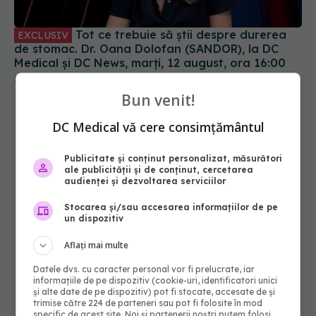
Medical și DC News, marți, 12 august, ora 16:00
25 aug 2025, 15:53
Bun venit!
DC Medical vă cere consimțământul
Publicitate și conținut personalizat, măsurători
ale publicității și de conținut, cercetarea
audienței și dezvoltarea serviciilor
Stocarea și/sau accesarea informațiilor de pe
un dispozitiv
Aflați mai multe
Datele dvs. cu caracter personal vor fi prelucrate, iar
informațiile de pe dispozitiv (cookie-uri, identificatori unici
și alte date de pe dispozitiv) pot fi stocate, accesate de și
trimise către 224 de parteneri sau pot fi folosite în mod
specific de acest site. Noi și partenerii noștri putem folosi