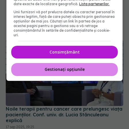
date exacte de localizare geografică.
Lista partenerilor.
Unii furnizori vă pot prelucra datele cu caracter personal în
interes legitim, față de care puteți obiecta prin gestionarea
opțiunilor de mai jos. Căutați un link în partea de jos a
acestei pagini pentru a gestiona sau a vă retrage
consimțământul în setările de confidențialitate și cookie-
uri.
Consimțământ
Gestionați opțiunile
Noile terapii pentru cancer care prelungesc viața
pacienților. Conf. univ. dr. Lucia Stănculeanu
explică
17 sep 2025, 19:25