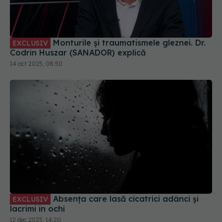
Monturile și traumatismele gleznei. Dr.
EXCLUSIV
Codrin Huszar (SANADOR) explică
14 oct 2025, 08:50
Absența care lasă cicatrici adânci și
EXCLUSIV
lacrimi în ochi
12 dec 2025, 14:20