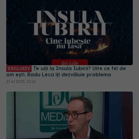
Te uiți la Insula Iubirii? Uite ce fel de
EXCLUSIV
om ești. Radu Leca îți dezvăluie problema
21 iul 2025, 22:16