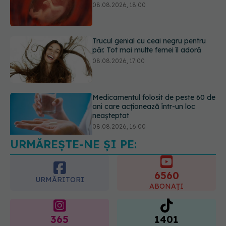
păr. Tot mai multe femei îl adoră
08.08.2026, 17:00
Medicamentul folosit de peste 60 de
ani care acționează într-un loc
neașteptat
08.08.2026, 16:00
URMĂREȘTE-NE ȘI PE:
Transpirații nocturne: semnul ignorat
care poate ascunde probleme
serioase de sănătate
6560
08.08.2026, 20:00
URMĂRITORI
ABONAȚI
365
1401
URMĂRITORI
URMĂRITORI
ARTICOLE SIMILARE