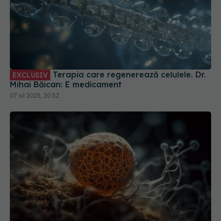
Terapia care regenerează celulele. Dr.
EXCLUSIV
Mihai Băican: E medicament
07 iul 2025, 20:52
Cum aleg medicii tratamentul care îți
EXCLUSIV
poate salva viața în cancer
28 iun 2025, 22:41