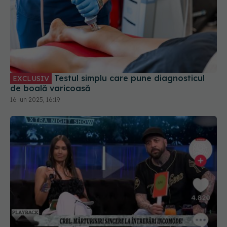
Testul simplu care pune diagnosticul
EXCLUSIV
de boală varicoasă
16 iun 2025, 16:19
CRBL, știi asta? Depresia, "o fiță" atât de cool,
încât te face să nu te mai poți ridica din pat.
Depresia NU e o fiță, dar ignoranța da!
09 iun 2025, 18:34