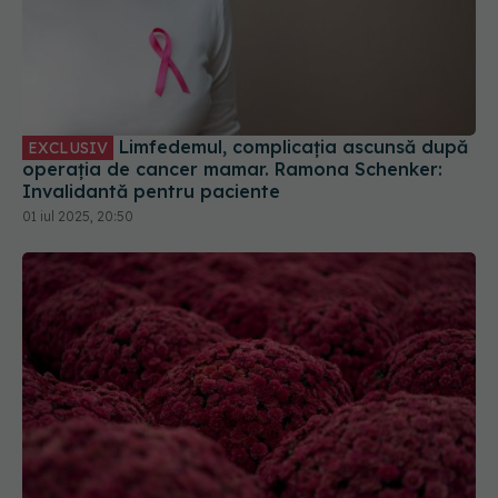
Limfedemul, complicația ascunsă după
EXCLUSIV
operația de cancer mamar. Ramona Schenker:
Invalidantă pentru paciente
01 iul 2025, 20:50
Cancerul care omoară cei mai mulți
EXCLUSIV
români. Dr. Eliza Gangone (SANADOR): Principala
cauză de deces
19 aug 2025, 22:38