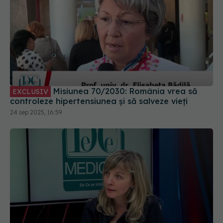
Misiunea 70/2030: România vrea să
EXCLUSIV
controleze hipertensiunea și să salveze vieți
24 sep 2025, 16:59
Tot ce trebuie să știi despre durerea
EXCLUSIV
de stomac. Dr. Oana Dolofan (SANDOR), la DC