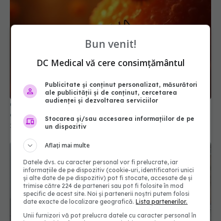
Bun venit!
DC Medical vă cere consimțământul
Ce este virusul Chikungunya. Fii atent la asta
Publicitate și conținut personalizat, măsurători
dacă te-a înțepat un țânțar. Atacă articulațiile!
ale publicității și de conținut, cercetarea
audienței și dezvoltarea serviciilor
23 iul 2025, 11:48
Stocarea și/sau accesarea informațiilor de pe
un dispozitiv
Aflați mai multe
Datele dvs. cu caracter personal vor fi prelucrate, iar
informațiile de pe dispozitiv (cookie-uri, identificatori unici
și alte date de pe dispozitiv) pot fi stocate, accesate de și
trimise către 224 de parteneri sau pot fi folosite în mod
specific de acest site. Noi și partenerii noștri putem folosi
date exacte de localizare geografică.
Lista partenerilor.
Unii furnizori vă pot prelucra datele cu caracter personal în