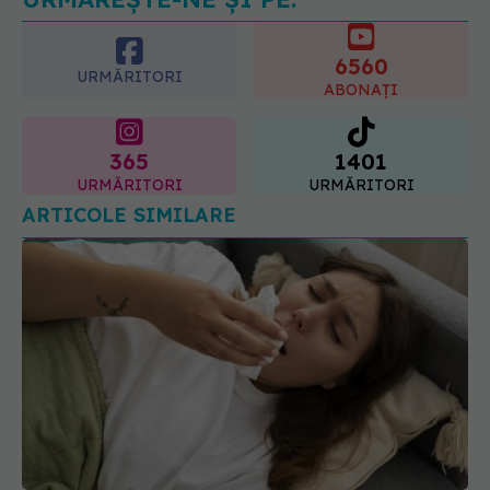
glicemia și colesterolul
6560
08.08.2026, 09:00
URMĂRITORI
ABONAȚI
365
1401
URMĂRITORI
URMĂRITORI
ARTICOLE SIMILARE
Mucus galben, verde sau maro: ce înseamnă
fiecare culoare. Uite ce boală poți avea