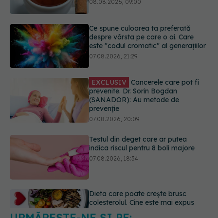
07.08.2026, 21:29
EXCLUSIV
Cancerele care pot fi
prevenite. Dr. Sorin Bogdan
(SANADOR): Au metode de
prevenție
07.08.2026, 20:09
Testul din deget care ar putea
indica riscul pentru 8 boli majore
07.08.2026, 18:34
Dieta care poate crește brusc
colesterolul. Cine este mai expus
07.08.2026, 17:22
URMĂREȘTE-NE ȘI PE:
Ceaiul care ajută organismul să
lupte cu inflamația. Poate regla