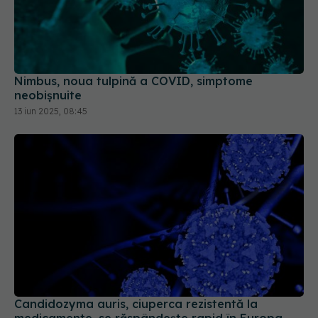
Nimbus, noua tulpină a COVID, simptome
neobișnuite
13 iun 2025, 08:45
Candidozyma auris, ciuperca rezistentă la
medicamente, se răspândește rapid în Europa
11 sep 2025, 20:50