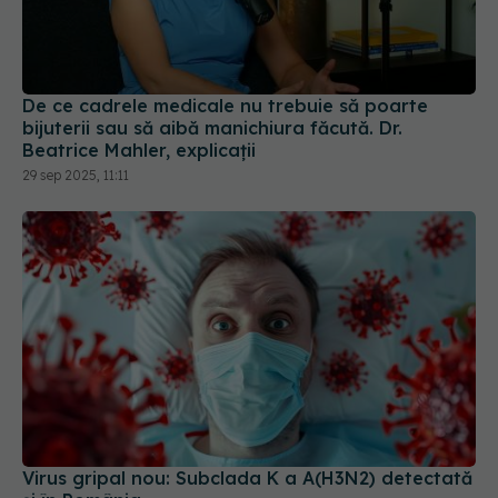
De ce cadrele medicale nu trebuie să poarte
bijuterii sau să aibă manichiura făcută. Dr.
Beatrice Mahler, explicații
29 sep 2025, 11:11
Virus gripal nou: Subclada K a A(H3N2) detectată
și în România
14 dec 2025, 12:21