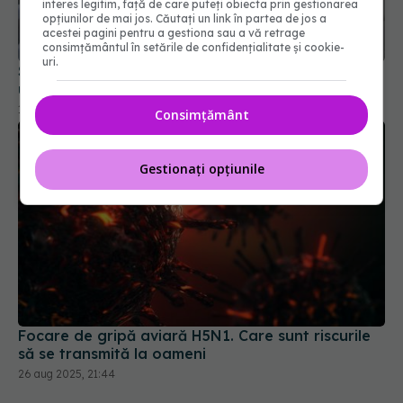
interes legitim, față de care puteți obiecta prin gestionarea
opțiunilor de mai jos. Căutați un link în partea de jos a
Supraviețuitorii cancerului, condamnați la un risc
acestei pagini pentru a gestiona sau a vă retrage
consimțământul în setările de confidențialitate și cookie-
uriaș de forme severe de COVID
uri.
19 iul 2025, 13:30
Consimțământ
Gestionați opțiunile
Focare de gripă aviară H5N1. Care sunt riscurile
să se transmită la oameni
26 aug 2025, 21:44