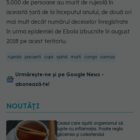
5.000 de persoane au murit de rujeolă în
această ţară de la începutul anului, de două ori
mai mult decât numărul deceselor înregistrate
în urma epidemiei de Ebola izbucnite în august
2018 pe acest teritoriu.
rujeola
pacienti
copii
spital
morti
congo
samoa
Urmărește-ne și pe Google News -
abonează‑te!
NOUTĂȚI
Ce spune culoarea ta preferată
despre vârsta pe care o ai. Care
este "codul cromatic" al generațiilor