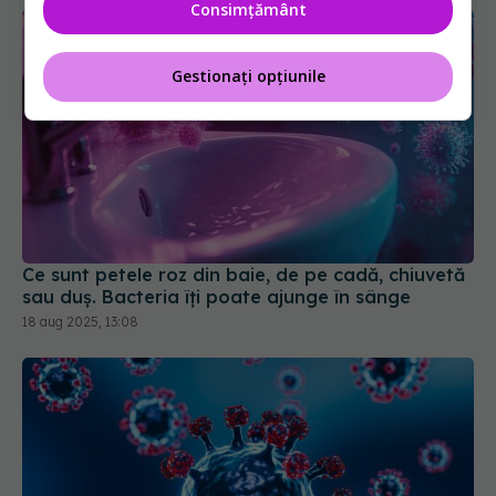
Consimțământ
Gestionați opțiunile
Ce sunt petele roz din baie, de pe cadă, chiuvetă
sau duș. Bacteria îți poate ajunge în sânge
18 aug 2025, 13:08