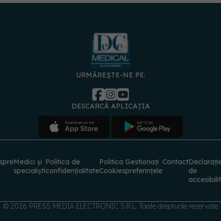
URMĂREȘTE-NE PE:
DESCARCĂ APLICAȚIA
spre
Medici și
Politica de
Politica
Gestionați
Contact
Declarați
specialiști
confidențialitate
Cookies
preferințele
de
accesibili
© 2026 PRESS MEDIA ELECTRONIC S.R.L. Toate drepturile rezervate