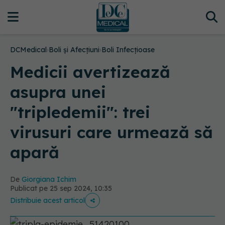
DCMedical
›
Boli și Afecțiuni
›
Boli Infecțioase
Medicii avertizează
asupra unei
"tripledemii": trei
virusuri care urmează să
apară
De
Giorgiana Ichim
Publicat pe 25 sep 2024, 10:35
Distribuie acest articol