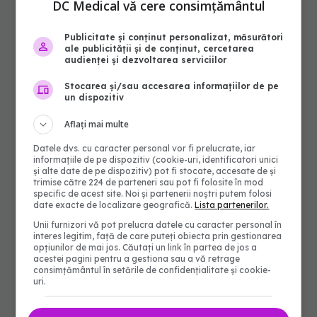
DC Medical vă cere consimțământul
Publicitate și conținut personalizat, măsurători
ale publicității și de conținut, cercetarea
audienței și dezvoltarea serviciilor
Stocarea și/sau accesarea informațiilor de pe
un dispozitiv
Aflați mai multe
Datele dvs. cu caracter personal vor fi prelucrate, iar
informațiile de pe dispozitiv (cookie-uri, identificatori unici
și alte date de pe dispozitiv) pot fi stocate, accesate de și
trimise către 224 de parteneri sau pot fi folosite în mod
specific de acest site. Noi și partenerii noștri putem folosi
date exacte de localizare geografică.
Lista partenerilor.
Unii furnizori vă pot prelucra datele cu caracter personal în
interes legitim, față de care puteți obiecta prin gestionarea
opțiunilor de mai jos. Căutați un link în partea de jos a
acestei pagini pentru a gestiona sau a vă retrage
consimțământul în setările de confidențialitate și cookie-
uri.