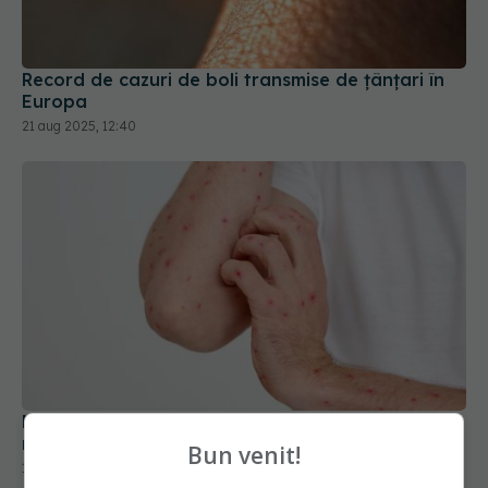
Record de cazuri de boli transmise de ţânţari în
Europa
21 aug 2025, 12:40
Rujeola și scăderea vaccinării ROR în România:
riscuri medicale și complicații severe la copii
Bun venit!
18 apr 2026, 14:45