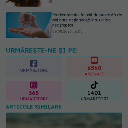
neașteptat
08.08.2026, 16:00
Transpirații nocturne: semnul ignorat
care poate ascunde probleme
serioase de sănătate
08.08.2026, 20:00
URMĂREȘTE-NE ȘI PE:
6560
URMĂRITORI
ABONAȚI
365
1401
URMĂRITORI
URMĂRITORI
ARTICOLE SIMILARE