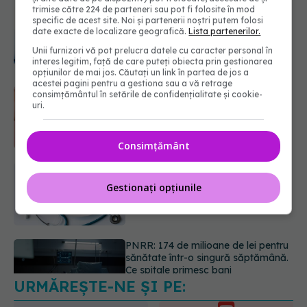
trimise către 224 de parteneri sau pot fi folosite în mod
Testul din deget care ar putea
specific de acest site. Noi și partenerii noștri putem folosi
indica riscul pentru 8 boli majore
date exacte de localizare geografică.
Lista partenerilor.
07.08.2026, 18:34
Unii furnizori vă pot prelucra datele cu caracter personal în
interes legitim, față de care puteți obiecta prin gestionarea
opțiunilor de mai jos. Căutați un link în partea de jos a
acestei pagini pentru a gestiona sau a vă retrage
Dieta care poate crește brusc
consimțământul în setările de confidențialitate și cookie-
colesterolul. Cine este mai expus
uri.
07.08.2026, 17:22
Consimțământ
PNRR: 174 de milioane de lei pentru
sănătate într-o singură săptămână.
Gestionați opțiunile
Ce spitale primesc bani
07.08.2026, 16:41
URMĂREȘTE-NE ȘI PE:
Ce spune culoarea ta preferată
despre vârsta pe care o ai. Care
este "codul cromatic" al generațiilor
6560
07.08.2026, 21:29
URMĂRITORI
ABONAȚI