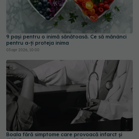
9 pași pentru o inimă sănătoasă. Ce să mănânci
pentru a-ți proteja inima
03 apr 2026, 10:00
Boala fără simptome care provoacă infarct și
AVC. De ce avertizează medicii că suntem în
pericol din cauza hipertensiunii arteriale
17 mai 2026, 18:32