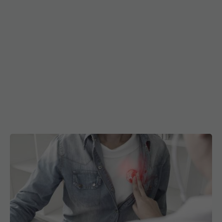
Medic cardiolog: Când pot ascunde palpitațiile o