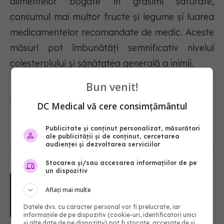
alimentelor bogate în grăsimi saturate,
consumul mai multor fructe și legume și luarea
medicamentelor recomandate de medic. Aceste
măsuri pot îmbunătăți semnificativ nivelul
colesterolului și sănătatea generală a inimii.
Bun venit!
Urmărește-ne și pe Google News -
DC Medical vă cere consimțământul
abonează‑te!
Publicitate și conținut personalizat, măsurători
ale publicității și de conținut, cercetarea
NOUTĂȚI
audienței și dezvoltarea serviciilor
Stocarea și/sau accesarea informațiilor de pe
un dispozitiv
EXCLUSIV
Cancerele care pot fi
prevenite. Dr. Sorin Bogdan
Aflați mai multe
(SANADOR): Au metode de
prevenție
Datele dvs. cu caracter personal vor fi prelucrate, iar
07.08.2026, 20:09
informațiile de pe dispozitiv (cookie-uri, identificatori unici
și alte date de pe dispozitiv) pot fi stocate, accesate de și