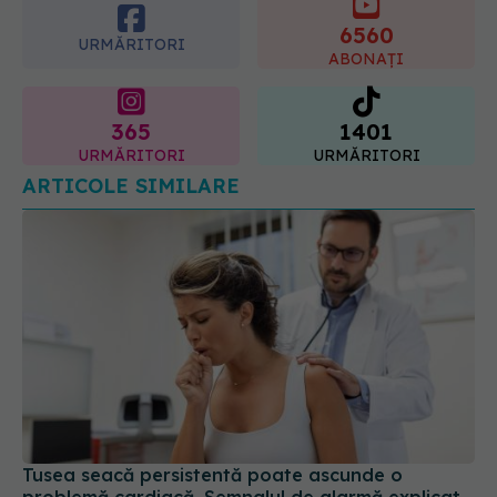
365
1401
URMĂRITORI
URMĂRITORI
ARTICOLE SIMILARE
Tusea seacă persistentă poate ascunde o
problemă cardiacă. Semnalul de alarmă explicat
de un medic cardiolog
03 iul 2026, 21:02