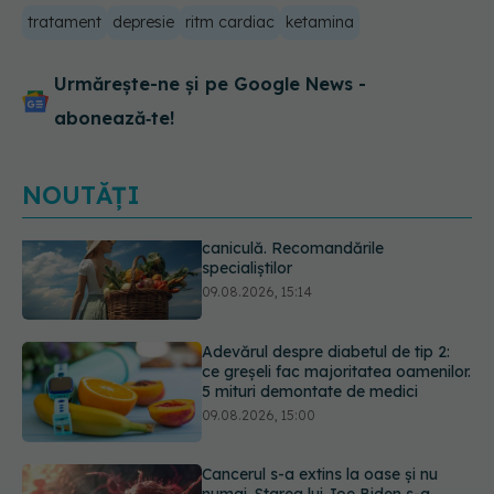
tratament
depresie
ritm cardiac
ketamina
Urmărește-ne și pe Google News -
abonează‑te!
NOUTĂȚI
Adevărul despre diabetul de tip 2:
ce greșeli fac majoritatea oamenilor.
5 mituri demontate de medici
09.08.2026, 15:00
Cancerul s-a extins la oase și nu
numai. Starea lui Joe Biden s-a
înrăutățit. Fiul său dezvăluie cât de
gravă este boala
09.08.2026, 14:52