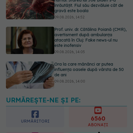
Prof. univ. dr. Cătălina Poiană (CMR),
avertisment după ambulanța
atacată în Cluj: Fake news-ul nu
este inofensiv
09.08.2026, 14:05
Ora la care mănânci ar putea
influența oasele după vârsta de 50
de ani
09.08.2026, 14:00
Cum alegem alimentele pe timp de
caniculă. Recomandările
specialiștilor
09.08.2026, 15:14
URMĂREȘTE-NE ȘI PE:
6560
URMĂRITORI
ABONAȚI