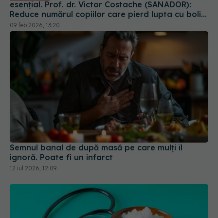
esențial. Prof. dr. Victor Costache (SANADOR):
Reduce numărul copiilor care pierd lupta cu bolile
cardiace
09 feb 2026, 13:20
Semnul banal de după masă pe care mulți îl
ignoră. Poate fi un infarct
12 iul 2026, 12:09