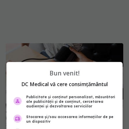
Bun venit!
DC Medical vă cere consimțământul
Publicitate și conținut personalizat, măsurători
ale publicității și de conținut, cercetarea
audienței și dezvoltarea serviciilor
Oscilațiile tensiunii arteriale, inamicul tăcut care
Stocarea și/sau accesarea informațiilor de pe
îmbătrânește creierul cu șapte ani
un dispozitiv
26 mai 2026, 13:17