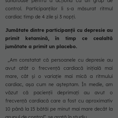
sănătoase pentru a acționa ca un grup de
control. Participanților li s-a măsurat ritmul
cardiac timp de 4 zile și 3 nopți.
Jumătate dintre participanții cu depresie au
primit ketamină, în timp ce cealaltă
jumătate a primit un placebo.
„Am constatat că persoanele cu depresie au
avut atât o frecvență cardiacă inițială mai
mare, cât și o variație mai mică a ritmului
cardiac, așa cum ne așteptam. În medie, am
văzut că pacienții deprimați au avut o
frecvență cardiacă care a fost cu aproximativ
10 până la 15 bătăi pe minut mai mare decât la
grupul de control”, se arată în studiu.