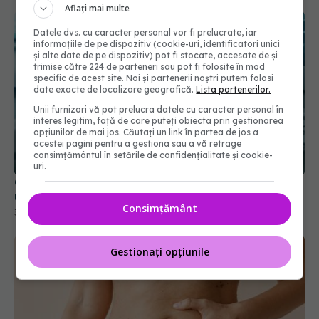
Aflați mai multe
Datele dvs. cu caracter personal vor fi prelucrate, iar
informațiile de pe dispozitiv (cookie-uri, identificatori unici
și alte date de pe dispozitiv) pot fi stocate, accesate de și
trimise către 224 de parteneri sau pot fi folosite în mod
specific de acest site. Noi și partenerii noștri putem folosi
date exacte de localizare geografică.
Lista partenerilor.
Unii furnizori vă pot prelucra datele cu caracter personal în
interes legitim, față de care puteți obiecta prin gestionarea
opțiunilor de mai jos. Căutați un link în partea de jos a
acestei pagini pentru a gestiona sau a vă retrage
consimțământul în setările de confidențialitate și cookie-
uri.
Cele 4 greșeli care îți distrug inima. Avertismentul
unui cardiolog
Consimțământ
30 mar 2026, 12:57
Gestionați opțiunile