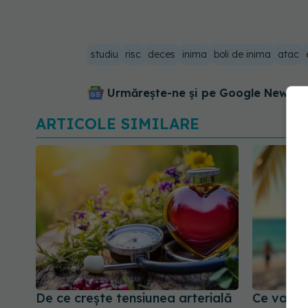
studiu
risc
deces
inima
boli de inima
atac
Urmărește-ne și pe Google News - 
ARTICOLE SIMILARE
De ce crește tensiunea arterială
Ce valori