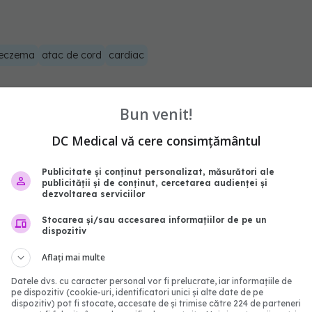
eczema
atac de cord
cardiac
abonează‑te!
Bun venit!
DC Medical vă cere consimțământul
Publicitate și conținut personalizat, măsurători ale
publicității și de conținut, cercetarea audienței și
dezvoltarea serviciilor
Stocarea și/sau accesarea informațiilor de pe un
dispozitiv
Aflați mai multe
Datele dvs. cu caracter personal vor fi prelucrate, iar informațiile de
pe dispozitiv (cookie-uri, identificatori unici și alte date de pe
 ale tensiunii arteriale
Boala de piele care po
dispozitiv) pot fi stocate, accesate de și trimise către 224 de parteneri