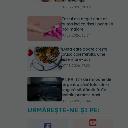
de prevenție
07.08.2026, 20:09
Testul din deget care ar
putea indica riscul pentru 8
boli majore
07.08.2026, 18:34
Dieta care poate crește
brusc colesterolul. Cine
este mai expus
07.08.2026, 17:22
PNRR: 174 de milioane de
lei pentru sănătate într-o
singură săptămână. Ce
spitale primesc bani
07.08.2026, 16:41
URMĂREȘTE-NE ȘI PE:
Ce spune culoarea ta
preferată despre vârsta
pe care o ai. Care este