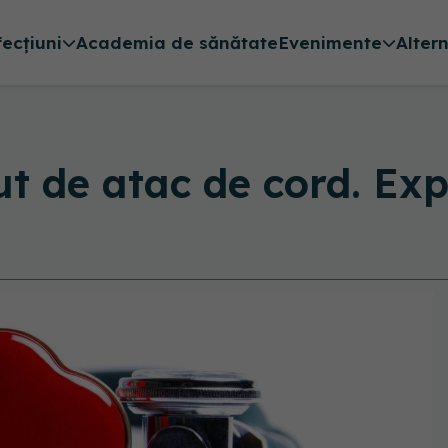
fecțiuni
Academia de sănătate
Evenimente
Alter
t de atac de cord. Expl