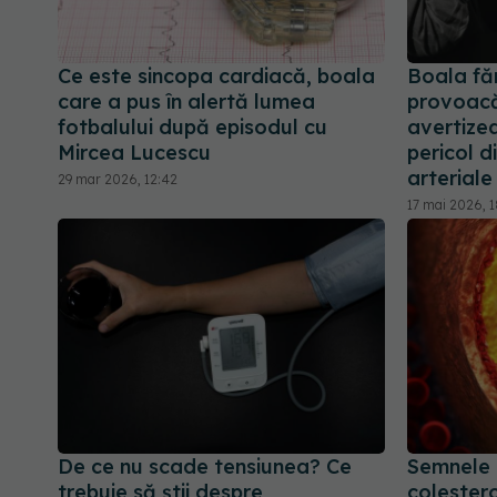
Ce este sincopa cardiacă, boala
Boala fă
care a pus în alertă lumea
provoacă 
fotbalului după episodul cu
avertizea
Mircea Lucescu
pericol d
arteriale
29 mar 2026, 12:42
17 mai 2026, 1
De ce nu scade tensiunea? Ce
Semnele 
trebuie să știi despre
colestero