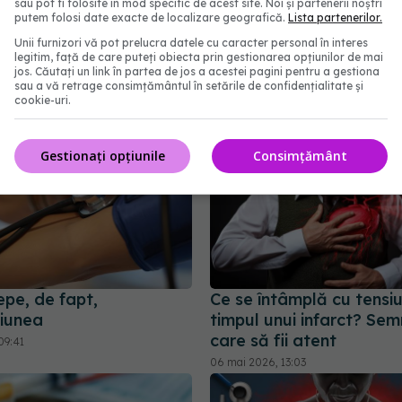
sau pot fi folosite în mod specific de acest site. Noi și partenerii noștri
culoase în timpul
afecta inima chiar și în 
putem folosi date exacte de localizare geografică.
Lista partenerilor.
. Semnalele pe care nu
ușoare
Unii furnizori vă pot prelucra datele cu caracter personal în interes
ă le ignori
27 iul 2026, 22:29
legitim, față de care puteți obiecta prin gestionarea opțiunilor de mai
2:06
jos. Căutați un link în partea de jos a acestei pagini pentru a gestiona
sau a vă retrage consimțământul în setările de confidențialitate și
cookie-uri.
Gestionați opțiunile
Consimțământ
epe, de fapt,
Ce se întâmplă cu tensiu
siunea
timpul unui infarct? Sem
care să fii atent
09:41
06 mai 2026, 13:03