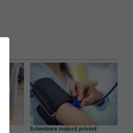
ate
Schimbare majoră privind