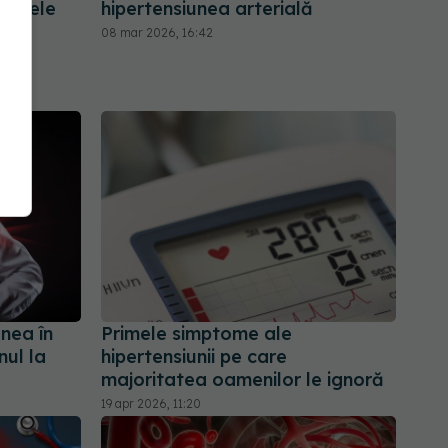
formele
hipertensiunea arterială
08 mar 2026, 16:42
nea în
Primele simptome ale
nul la
hipertensiunii pe care
majoritatea oamenilor le ignoră
19 apr 2026, 11:20