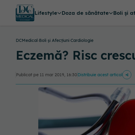
Lifestyle
Doza de sănătate
Boli și a
DCMedical
›
Boli și Afecțiuni
›
Cardiologie
Eczemă? Risc crescu
Publicat pe 11 mar 2019, 16:30
Distribuie acest articol