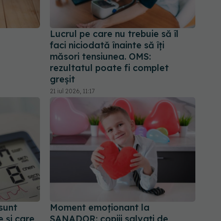
Lucrul pe care nu trebuie să îl
faci niciodată înainte să îți
măsori tensiunea. OMS:
rezultatul poate fi complet
greșit
21 iul 2026, 11:17
sunt
Moment emoționant la
e și care
SANADOR: copiii salvați de