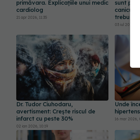
primăvara. Explicațiile unui medic
sunt peri
cardiolog
caniculei
trebuie s
21 apr 2026, 11:35
03 iul 2026, 2
Dr. Tudor Ciuhodaru,
Unde înc
avertisment: Crește riscul de
hiperten
infarct cu peste 30%
16 mar 2026, 
02 ian 2026, 10:19