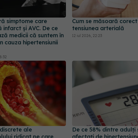
ră simptome care
Cum se măsoară corect
infarct și AVC. De ce
tensiunea arterială
ză medicii că suntem în
12 iul 2026, 22:23
in cauza hipertensiunii
8:32
discrete ale
De ce 58% dintre adulți 
lului ridicat pe care
afectați de hipertensiun