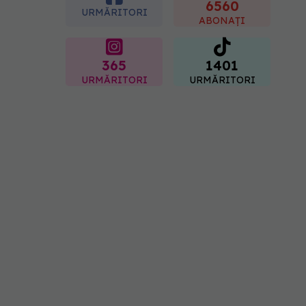
"codul cromatic" al
6560
URMĂRITORI
generațiilor
ABONAȚI
07.08.2026, 21:29
365
1401
URMĂRITORI
URMĂRITORI