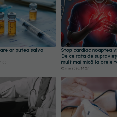
care ar putea salva
Stop cardiac noaptea vs
De ce rata de supravieț
mult mai mică la orele tâ
14:00
01 mai 2026, 14:27