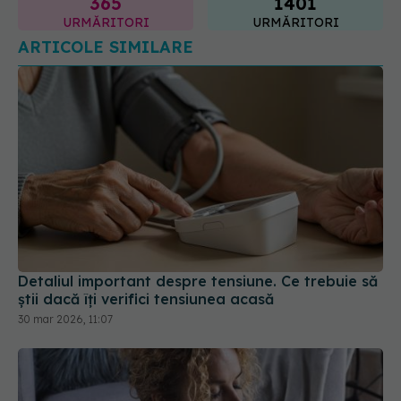
365
1401
URMĂRITORI
URMĂRITORI
ARTICOLE SIMILARE
Detaliul important despre tensiune. Ce trebuie să
știi dacă îți verifici tensiunea acasă
30 mar 2026, 11:07