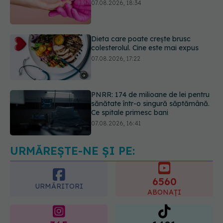
colesterolul. Cine este mai expus
07.08.2026, 17:22
PNRR: 174 de milioane de lei pentru
sănătate într-o singură săptămână.
Ce spitale primesc bani
07.08.2026, 16:41
Ce spune culoarea ta preferată
despre vârsta pe care o ai. Care
este "codul cromatic" al generațiilor
07.08.2026, 21:29
URMĂREȘTE-NE ȘI PE:
6560
URMĂRITORI
ABONAȚI