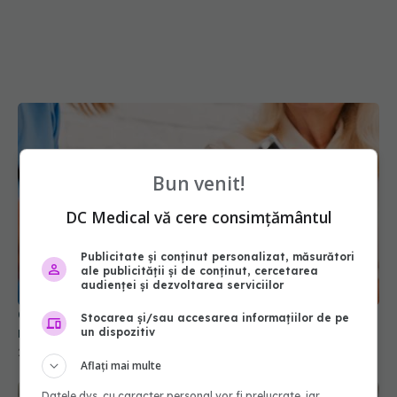
Bun venit!
DC Medical vă cere consimțământul
Publicitate și conținut personalizat, măsurători
ale publicității și de conținut, cercetarea
audienței și dezvoltarea serviciilor
Ce provoacă, de fapt, tensiunea arterială
Stocarea și/sau accesarea informațiilor de pe
ridicată la femei
un dispozitiv
20 mai 2026, 16:46
Aflați mai multe
Datele dvs. cu caracter personal vor fi prelucrate, iar