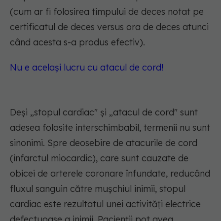
(cum ar fi folosirea timpului de deces notat pe
certificatul de deces versus ora de deces atunci
când acesta s-a produs efectiv).
Nu e același lucru cu atacul de cord!
Deși „stopul cardiac" și „atacul de cord" sunt
adesea folosite interschimbabil, termenii nu sunt
sinonimi. Spre deosebire de atacurile de cord
(infarctul miocardic), care sunt cauzate de
obicei de arterele coronare înfundate, reducând
fluxul sanguin către mușchiul inimii, stopul
cardiac este rezultatul unei activități electrice
defectuoase a inimii. Pacienții pot avea