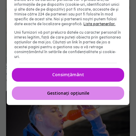
informațiile de pe dispozitiv (cookie-uri, identificatori unici
și alte date de pe dispozitiv) pot fi stocate, accesate de și
trimise către 224 de parteneri sau pot fi folosite în mod
specific de acest site. Noi și partenerii noștri putem folosi
date exacte de localizare geografică.
Lista partenerilor.
Unii furnizori vă pot prelucra datele cu caracter personal în
interes legitim, față de care puteți obiecta prin gestionarea
opțiunilor de mai jos. Căutați un link în partea de jos a
acestei pagini pentru a gestiona sau a vă retrage
consimțământul în setările de confidențialitate și cookie-
uri.
Secretul din ADN-ul inimii: de ce unii pacienți
dezvoltă forme grave de boală
Consimțământ
05 iun 2026, 11:49
Gestionați opțiunile