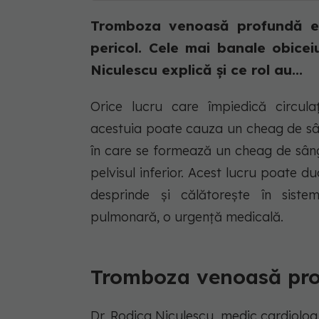
Tromboza venoasă profundă es
pericol. Cele mai banale obicei
Niculescu explică și ce rol au...
Orice lucru care împiedică circul
acestuia poate cauza un cheag de s
în care se formează un cheag de sâng
pelvisul inferior. Acest lucru poate 
desprinde și călătorește în siste
pulmonară, o urgență medicală.
Tromboza venoasă prof
Dr. Rodica Niculescu, medic cardiolog i