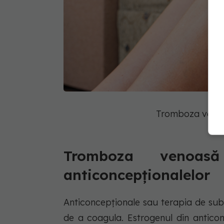
Tromboza venoa
Tromboza venoasă
anticoncepționalelor
Anticoncepționale sau terapia de sub
de a coagula. Estrogenul din antico