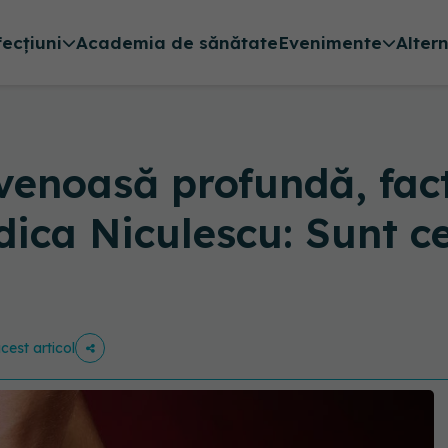
fecțiuni
Academia de sănătate
Evenimente
Alter
enoasă profundă, facto
dica Niculescu: Sunt ce
acest articol