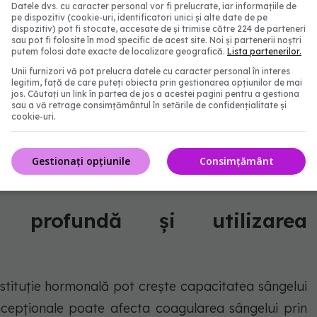
Datele dvs. cu caracter personal vor fi prelucrate, iar informațiile de
pe dispozitiv (cookie-uri, identificatori unici și alte date de pe
dispozitiv) pot fi stocate, accesate de și trimise către 224 de parteneri
sau pot fi folosite în mod specific de acest site. Noi și partenerii noștri
putem folosi date exacte de localizare geografică.
Lista partenerilor.
Unii furnizori vă pot prelucra datele cu caracter personal în interes
legitim, față de care puteți obiecta prin gestionarea opțiunilor de mai
jos. Căutați un link în partea de jos a acestei pagini pentru a gestiona
sau a vă retrage consimțământul în setările de confidențialitate și
cookie-uri.
să profundă - FOTO: Freepik
Gestionați opțiunile
Consimțământ
 profundă și utilizarea
stituție hormonală pot crește capacitatea sângelui
ncepționale poate afecta coagularea sângelui prin