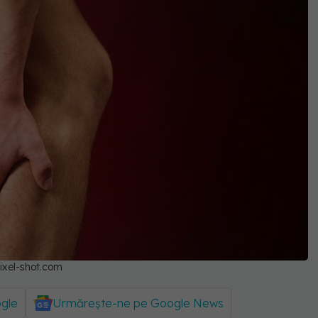
ixel-shot.com
ogle
Urmărește-ne pe Google News