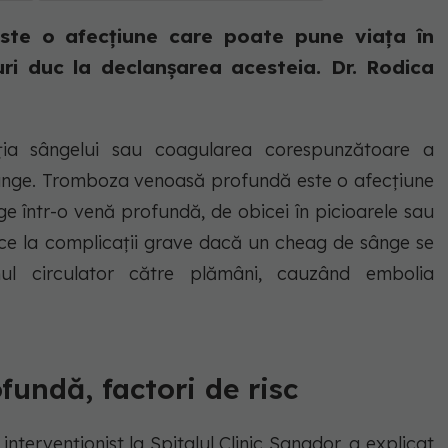
te o afecțiune care poate pune viața în
uri duc la declanșarea acesteia. Dr. Rodica
ația sângelui sau coagularea corespunzătoare a
ânge. Tromboza venoasă profundă este o afecțiune
e într-o venă profundă, de obicei în picioarele sau
duce la complicații grave dacă un cheag de sânge se
mul circulator către plămâni, cauzând embolia
undă, factori de risc
ntervenționist la Spitalul Clinic Sanador, a explicat