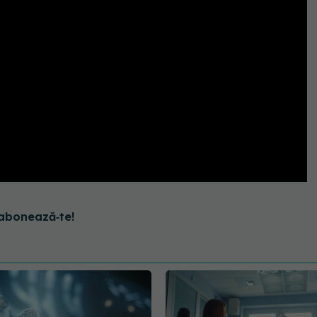
abonează‑te!