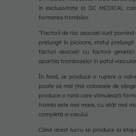
în exclusivitate la DC MEDICAL car
formarea trombilor.
"Factorii de risc asociați sunt pornind
prelungit în picioare, statul prelungi
factori asociați cu factorii geneti
apariția trombozelor în patul vascula
În fond, se produce o rupere a valve
poate să mai țină coloanele de sânge, 
produce o rană care stimulează form
trombi este mai mare, cu atât mai mar
completă a vasului.
Când acest lucru se produce la etajul 