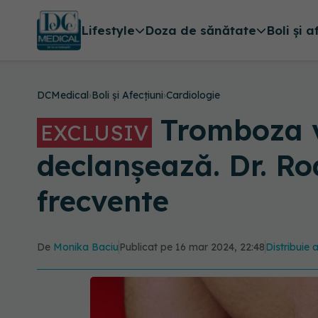
Lifestyle
Doza de sănătate
Boli și a
DCMedical
›
Boli și Afecțiuni
›
Cardiologie
Tromboza v
EXCLUSIV
declanșează. Dr. Ro
frecvente
De
Monika Baciu
Publicat pe 16 mar 2024, 22:48
Distribuie 