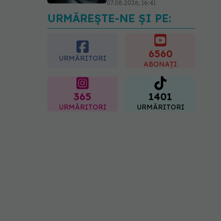
07.08.2026, 16:41
URMĂREȘTE-NE ȘI PE:
Ce spune culoarea ta
preferată despre vârsta
pe care o ai. Care este
"codul cromatic" al
6560
URMĂRITORI
generațiilor
ABONAȚI
07.08.2026, 21:29
365
1401
URMĂRITORI
URMĂRITORI