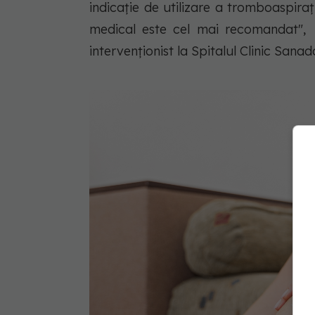
indicație de utilizare a tromboaspira
medical este cel mai recomandat", 
intervenționist la Spitalul Clinic Sana