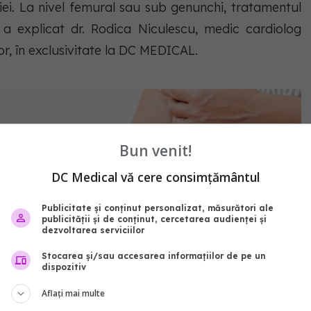
ției. La nivel femural sau sub genunchi, tratamentul
a explicat dr. Rodica Niculescu, medic cardiolog
dor, în exclusivitate la DC MEDICAL.
Bun venit!
DC Medical vă cere consimțământul
Publicitate și conținut personalizat, măsurători ale
publicității și de conținut, cercetarea audienței și
dezvoltarea serviciilor
Stocarea și/sau accesarea informațiilor de pe un
dispozitiv
Aflați mai multe