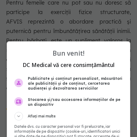
Pentru femeile care nu pot sau nu doresc să
participe la exerciții fizice structurate,
AFVIS reprezintă o abordare practică și
puternică pentru îmbunătățirea sănătății inimii.
Pentru bărbați, este un supliment valoros la
regimurile de exerciții mai convenționale. În
Bun venit!
ambele cazuri, mesajul este clar: mișcările mici
DC Medical vă cere consimțământul
și intenționate pot duce la beneficii mari pentru
sănătate, făcând sănătatea inimii mai accesibilă
Publicitate și conținut personalizat, măsurători
ale publicității și de conținut, cercetarea
ca niciodată.
audienței și dezvoltarea serviciilor
Stocarea și/sau accesarea informațiilor de pe
Urmărește-ne și pe Google News -
un dispozitiv
abonează‑te!
Aflați mai multe
Datele dvs. cu caracter personal vor fi prelucrate, iar
informațiile de pe dispozitiv (cookie-uri, identificatori unici
NOUTĂȚI
și alte date de pe dispozitiv) pot fi stocate, accesate de și