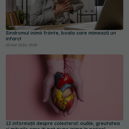
Sindromul inimii frânte, boala care mimează un
infarct
03 mar 2026, 09:30
12 informații despre colesterol: ouăle, greutatea
și miturile care îți pot pune inima în pericol
02 iul 2026, 10:50