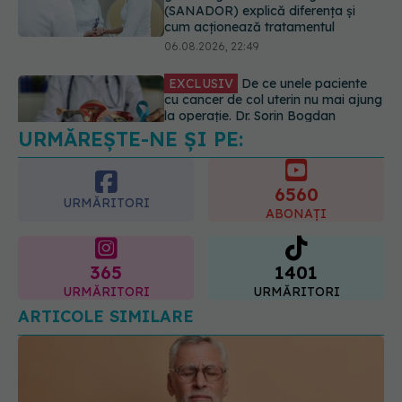
la operație. Dr. Sorin Bogdan
(SANADOR): Intervenția
chirurgicală, doar în situații
particulare
06.08.2026, 20:45
URMĂREȘTE-NE ȘI PE:
EXCLUSIV
Ce grăbește apariția
ridurilor. Nu este doar vârsta. Ce
spun dermatologii
6560
07.08.2026, 10:02
URMĂRITORI
ABONAȚI
365
1401
URMĂRITORI
URMĂRITORI
ARTICOLE SIMILARE