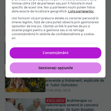
trimise către 224 de parteneri sau pot fi folosite în mod
specific de acest site. Noi și partenerii noștri putem folosi
date exacte de localizare geografică.
Lista partenerilor.
Ce se întâmplă cu colesterolul când
Unii furnizori vă pot prelucra datele cu caracter personal în
consumăm lactate integrale?
interes legitim, față de care puteți obiecta prin gestionarea
07.08.2026, 09:12
opțiunilor de mai jos. Căutați un link în partea de jos a
acestei pagini pentru a gestiona sau a vă retrage
consimțământul în setările de confidențialitate și cookie-
uri.
Alergia la ambrozie: 4 lucruri
esențiale despre simptome,
Consimțământ
prevenție și tratament, explicate de
dr. Tudor Ciuhodaru
07.08.2026, 08:21
Gestionați opțiunile
EXCLUSIV
Brahiterapie vs
radioterapie externă în cancerul
ginecologic. Dr. Sorin Bogdan
(SANADOR) explică diferența și
cum acționează tratamentul
06.08.2026, 22:49
EXCLUSIV
De ce unele paciente
cu cancer de col uterin nu mai ajung