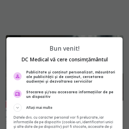
Bun venit!
DC Medical vă cere consimțământul
Publicitate și conținut personalizat, măsurători
Ce trebuie să știi dacă ai avut o rudă
EXCLUSIV
ale publicității și de conținut, cercetarea
diagnosticată cu cancer. Conf. dr. Viorica Rădoi:
audienței și dezvoltarea serviciilor
Anamneză amănunțită și un istoric familial
Stocarea și/sau accesarea informațiilor de pe
28 iun 2025, 17:59
un dispozitiv
Aflați mai multe
Datele dvs. cu caracter personal vor fi prelucrate, iar
informațiile de pe dispozitiv (cookie-uri, identificatori unici
și alte date de pe dispozitiv) pot fi stocate, accesate de și