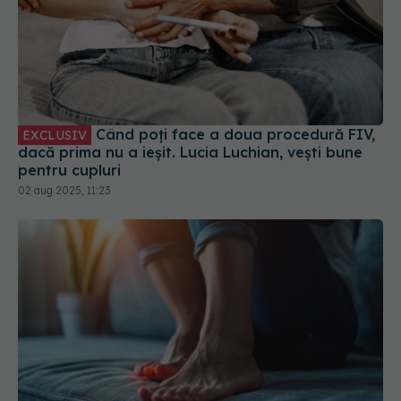
Când poți face a doua procedură FIV,
EXCLUSIV
dacă prima nu a ieșit. Lucia Luchian, vești bune
pentru cupluri
02 aug 2025, 11:23
Cum să scapi de monturi. Dr. Codrin
EXCLUSIV
Huszar (SANADOR): Fiecare metodă are avantaje
și dezavantaje