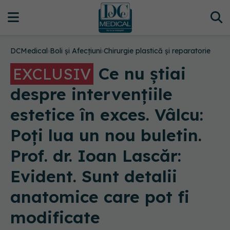
DCMedical
›
Boli și Afecțiuni
›
Chirurgie plastică și reparatorie
Ce nu știai
EXCLUSIV
despre intervențiile
estetice în exces. Vâlcu:
Poți lua un nou buletin.
Prof. dr. Ioan Lascăr:
Evident. Sunt detalii
anatomice care pot fi
modificate