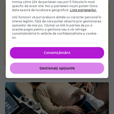
trimise către 224 de parteneri sau pot fi folosite în mod
specific de acest site. Noi și partenerii noștri putem folosi
date exacte de localizare geografică.
Lista partenerilor.
Unii furnizori vă pot prelucra datele cu caracter personal în
interes legitim, față de care puteți obiecta prin gestionarea
opțiunilor de mai jos. Căutați un link în partea de jos a
acestei pagini pentru a gestiona sau a vă retrage
consimțământul în setările de confidențialitate și cookie-
uri.
Dr. Oana Dolofan spune cu ce afecțiuni
EXCLUSIV
severe se confundă durerea de stomac
12 aug 2025, 23:31
Consimțământ
Gestionați opțiunile