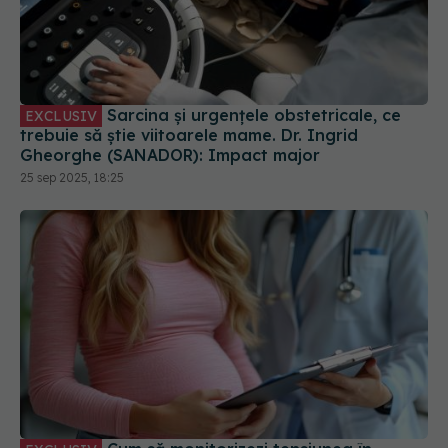
Sarcina și urgențele obstetricale, ce
EXCLUSIV
trebuie să știe viitoarele mame. Dr. Ingrid
Gheorghe (SANADOR): Impact major
25 sep 2025, 18:25
Cum să monitorizezi tensiunea în
EXCLUSIV
sarcină, pe săptămâni. Dr. Ingrid Gheorghe
(SANADOR): Atunci se poate complica
26 sep 2025, 17:38