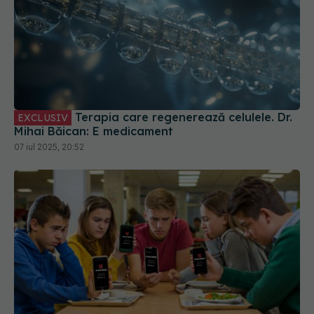
Terapia care regenerează celulele. Dr.
EXCLUSIV
Mihai Băican: E medicament
07 iul 2025, 20:52
Greșeala din Legea Majoratului Digital
EXCLUSIV
trecută de Senat. Ovidiu Iosif: Restricțiile nu
generează decât frustrare
17 oct 2025, 17:52