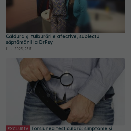
Căldura și tulburările afective, subiectul
săptămânii la DrPsy
11 iul 2025, 23:51
Torsiunea testiculară: simptome și
EXCLUSIV
testul care pune diagnosticul. Dr. Bogdan
Pârlițeanu: Trebuie intervenit în maxim 4 - 6 ore!
25 iul 2025, 19:11