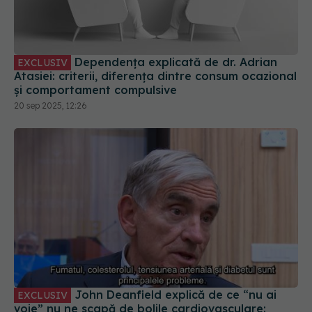
Atasiei: criterii, diferența dintre consum ocazional
și comportament compulsive
20 sep 2025, 12:26
John Deanfield explică de ce “nu ai
EXCLUSIV
voie” nu ne scapă de bolile cardiovasculare:
Prevenția, un “cont de economii” cu dobândă
26 sep 2025, 19:35