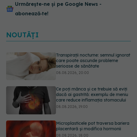
Urmărește-ne și pe Google News -
abonează‑te!
NOUTĂȚI
Ce poți mânca și ce trebuie să eviți
dacă ai gastrită: exemplu de meniu
care reduce inflamația stomacului
08.08.2026, 19:00
Microplasticele pot traversa bariera
placentară și modifica hormonii
08.08.2026, 18:00
Trucul genial cu ceai negru pentru
păr. Tot mai multe femei îl adoră
08.08.2026, 17:00