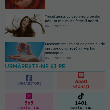
Medicamentul folosit de peste 60 de
ani care acționează într-un loc
neașteptat
08.08.2026, 16:00
URMĂREȘTE-NE ȘI PE:
Transpirații nocturne: semnul ignorat
care poate ascunde probleme
serioase de sănătate
6560
08.08.2026, 20:00
URMĂRITORI
ABONAȚI
365
1401
URMĂRITORI
URMĂRITORI
ARTICOLE SIMILARE