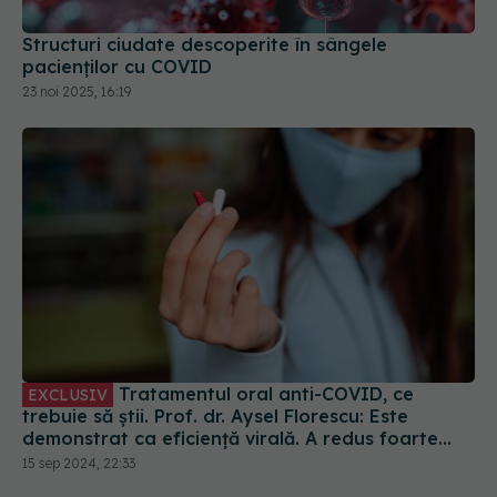
23 noi 2025, 16:19
Tratamentul oral anti-COVID, ce
EXCLUSIV
trebuie să știi. Prof. dr. Aysel Florescu: Este
demonstrat ca eficiență virală. A redus foarte
mult riscul de spitalizare
15 sep 2024, 22:33