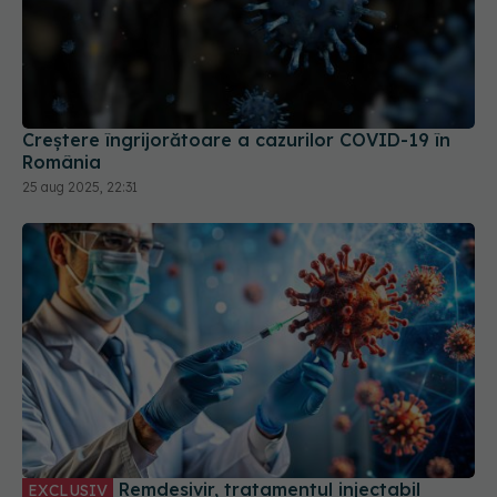
Creștere îngrijorătoare a cazurilor COVID-19 în
România
25 aug 2025, 22:31
Remdesivir, tratamentul injectabil
EXCLUSIV
pentru COVID. Prof. dr. Simin Aysel Florescu:
Administrarea se face în spitale
29 aug 2024, 23:43