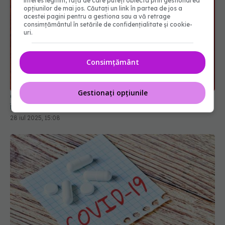
interes legitim, față de care puteți obiecta prin gestionarea
opțiunilor de mai jos. Căutați un link în partea de jos a
acestei pagini pentru a gestiona sau a vă retrage
consimțământul în setările de confidențialitate și cookie-
uri.
Celule zombie în vasele de sânge. Uite ce s-a
Consimțământ
întâmplat cu sângele tău dacă ai avut COVID
28 iul 2025, 15:08
Gestionați opțiunile
Sipavibart, medicamentul care previne COVID de