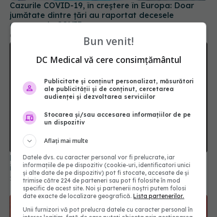
08 sep 2023, 15:40
Bun venit!
DC Medical vă cere consimțământul
Publicitate și conținut personalizat, măsurători
ale publicității și de conținut, cercetarea
audienței și dezvoltarea serviciilor
Stocarea și/sau accesarea informațiilor de pe
un dispozitiv
Formele ușoare de COVID-19, impact asupra
inimii
Aflați mai multe
20 sep 2025, 20:17
Datele dvs. cu caracter personal vor fi prelucrate, iar
informațiile de pe dispozitiv (cookie-uri, identificatori unici
și alte date de pe dispozitiv) pot fi stocate, accesate de și
trimise către 224 de parteneri sau pot fi folosite în mod
specific de acest site. Noi și partenerii noștri putem folosi
date exacte de localizare geografică.
Lista partenerilor.
Unii furnizori vă pot prelucra datele cu caracter personal în