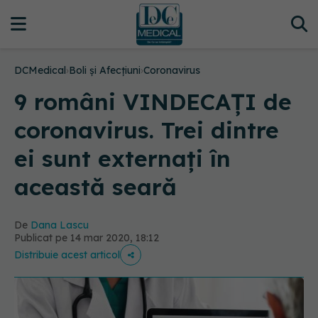
DCMedical
›
Boli și Afecțiuni
›
Coronavirus
9 români VINDECAȚI de
coronavirus. Trei dintre
ei sunt externați în
această seară
De
Dana Lascu
Publicat pe 14 mar 2020, 18:12
Distribuie acest articol