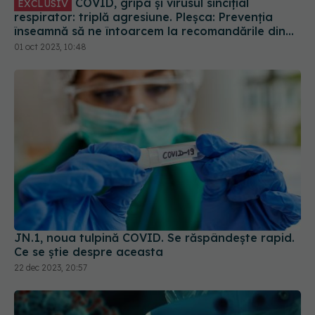
COVID, gripa și virusul sincițial
EXCLUSIV
respirator: triplă agresiune. Pleșca: Prevenția
înseamnă să ne întoarcem la recomandările din
timpul pandemiei!
01 oct 2023, 10:48
JN.1, noua tulpină COVID. Se răspândește rapid.
Ce se știe despre aceasta
22 dec 2023, 20:57