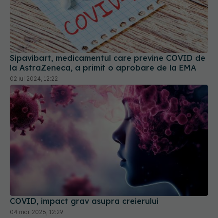
Sipavibart, medicamentul care previne COVID de
la AstraZeneca, a primit o aprobare de la EMA
02 iul 2024, 12:22
COVID, impact grav asupra creierului
04 mar 2026, 12:29