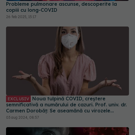
Probleme pulmonare ascunse, descoperite la
copiii cu long-COVID
26 feb 2025, 15:17
Noua tulpină COVID, creștere
EXCLUSIV
semnificativă a numărului de cazuri. Prof. univ. dr.
Carmen Dorobăț: Se aseamănă cu virozele
respiratorii. Nu necesită tratament simptomatic
03 aug 2024, 08:57