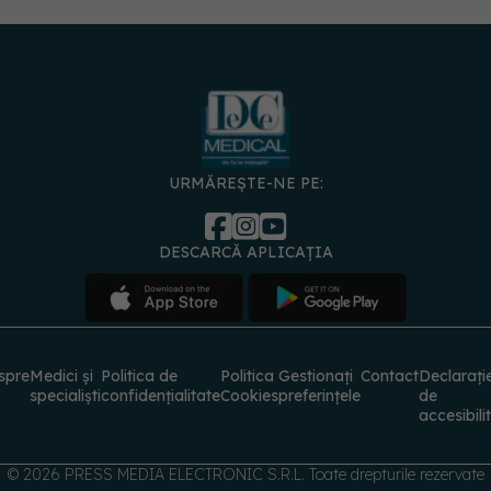
URMĂREȘTE-NE PE:
DESCARCĂ APLICAȚIA
spre
Medici și
Politica de
Politica
Gestionați
Contact
Declarați
specialiști
confidențialitate
Cookies
preferințele
de
accesibili
© 2026 PRESS MEDIA ELECTRONIC S.R.L. Toate drepturile rezervate