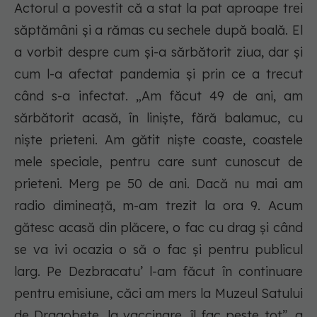
Actorul a povestit că a stat la pat aproape trei
săptămâni și a rămas cu sechele după boală. El
a vorbit despre cum și-a sărbătorit ziua, dar și
cum l-a afectat pandemia și prin ce a trecut
când s-a infectat. „Am făcut 49 de ani, am
sărbătorit acasă, în liniște, fără balamuc, cu
niște prieteni. Am gătit niște coaste, coastele
mele speciale, pentru care sunt cunoscut de
prieteni. Merg pe 50 de ani. Dacă nu mai am
radio dimineață, m-am trezit la ora 9. Acum
gătesc acasă din plăcere, o fac cu drag și când
se va ivi ocazia o să o fac și pentru publicul
larg. Pe Dezbracatu’ l-am făcut în continuare
pentru emisiune, căci am mers la Muzeul Satului
de Dragobete, la vaccinare, îl fac peste tot”, a