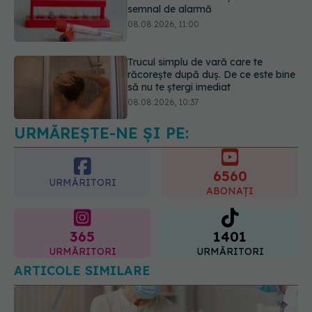
răcorește după duș. De ce este bine
să nu te ștergi imediat
08.08.2026, 10:37
Bacteria din intestin care a crescut
forța musculară cu 30%
08.08.2026, 14:00
URMĂREȘTE-NE ȘI PE:
6560
URMĂRITORI
ABONAȚI
365
1401
URMĂRITORI
URMĂRITORI
ARTICOLE SIMILARE