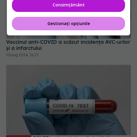
Consimțământ
Gestionați opțiunile
Vaccinul anti-COVID a scăzut incidența AVC-urilor
și a infarctului
03 aug 2024, 16:27