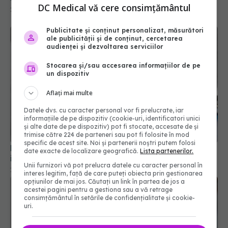
DC Medical vă cere consimțământul
22 apr 2024, 10:01
Publicitate și conținut personalizat, măsurători
ale publicității și de conținut, cercetarea
audienței și dezvoltarea serviciilor
Stocarea și/sau accesarea informațiilor de pe
un dispozitiv
Aflați mai multe
Datele dvs. cu caracter personal vor fi prelucrate, iar
informațiile de pe dispozitiv (cookie-uri, identificatori unici
și alte date de pe dispozitiv) pot fi stocate, accesate de și
trimise către 224 de parteneri sau pot fi folosite în mod
specific de acest site. Noi și partenerii noștri putem folosi
Long-COVID, subdiagnosticat. Simptomele
date exacte de localizare geografică.
Lista partenerilor.
infecției pe termen lung, ignorate
Unii furnizori vă pot prelucra datele cu caracter personal în
18 aug 2024, 13:32
interes legitim, față de care puteți obiecta prin gestionarea
opțiunilor de mai jos. Căutați un link în partea de jos a
acestei pagini pentru a gestiona sau a vă retrage
consimțământul în setările de confidențialitate și cookie-
uri.