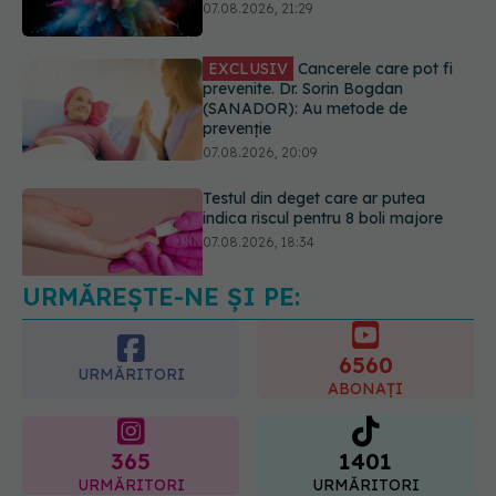
(SANADOR): Au metode de
prevenție
07.08.2026, 20:09
Testul din deget care ar putea
indica riscul pentru 8 boli majore
07.08.2026, 18:34
URMĂREȘTE-NE ȘI PE:
Fereastra alimentară de opt ore ar
putea ajuta creierul femeilor de
peste 50 de ani
6560
08.08.2026, 10:00
URMĂRITORI
ABONAȚI
365
1401
URMĂRITORI
URMĂRITORI
ARTICOLE SIMILARE