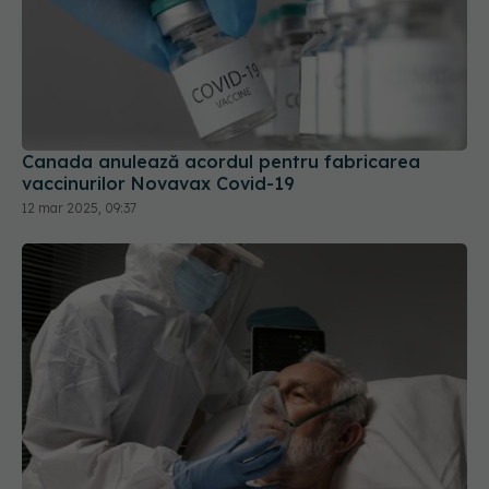
Canada anulează acordul pentru fabricarea
vaccinurilor Novavax Covid-19
12 mar 2025, 09:37
A fost infectat cu coronavirus timp de 613 zile.
Cazul lui a uimit cercetătorii: Conduce la apariția
unor variante unice, sensibile
22 apr 2024, 08:51