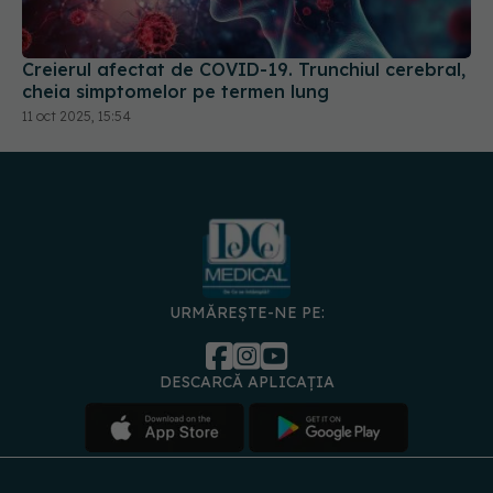
cheia simptomelor pe termen lung
11 oct 2025, 15:54
URMĂREȘTE-NE PE:
DESCARCĂ APLICAȚIA
spre
Medici și
Politica de
Politica
Gestionați
Contact
Declarați
specialiști
confidențialitate
Cookies
preferințele
de
accesibili