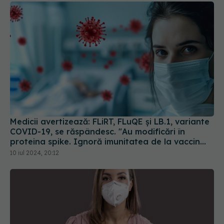
Medicii avertizează: FLiRT, FLuQE și LB.1, variante
COVID-19, se răspândesc. "Au modificări în
proteina spike. Ignoră imunitatea de la vaccin
sau infectarea anterioară
10 iul 2024, 20:12