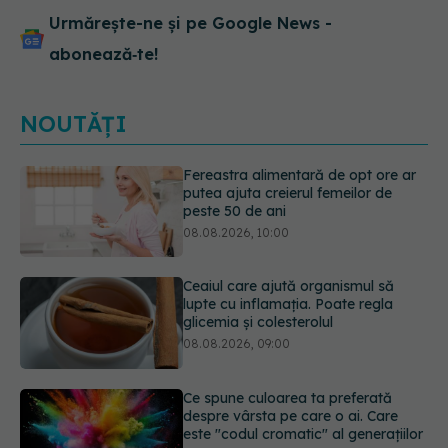
Urmărește-ne și pe Google News -
abonează‑te!
NOUTĂȚI
Ceaiul care ajută organismul să
lupte cu inflamația. Poate regla
glicemia și colesterolul
08.08.2026, 09:00
Ce spune culoarea ta preferată
despre vârsta pe care o ai. Care
este "codul cromatic" al generațiilor
07.08.2026, 21:29
EXCLUSIV
Cancerele care pot fi
prevenite. Dr. Sorin Bogdan