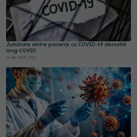
Jumătate dintre pacienții cu COVID-19 dezvoltă
long-COVID
15 dec 2025, 19:11
Remdesivir, tratamentul injectabil
EXCLUSIV
pentru COVID. Prof. dr. Simin Aysel Florescu:
Administrarea se face în spitale
29 aug 2024, 23:43