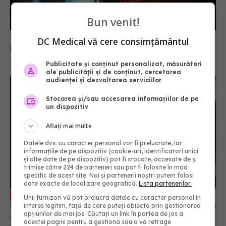
puțin 300% a cazurilor noi și a deceselor
31 aug 2025, 22:37
Bun venit!
DC Medical vă cere consimțământul
Publicitate și conținut personalizat, măsurători
ale publicității și de conținut, cercetarea
audienței și dezvoltarea serviciilor
Stocarea și/sau accesarea informațiilor de pe
un dispozitiv
Aflați mai multe
Datele dvs. cu caracter personal vor fi prelucrate, iar
informațiile de pe dispozitiv (cookie-uri, identificatori unici
Paxlovid, noul antiviral pentru COVID.
EXCLUSIV
și alte date de pe dispozitiv) pot fi stocate, accesate de și
Rafila: Va fi la dispoziția pacienților care vor avea
trimise către 224 de parteneri sau pot fi folosite în mod
nevoie
specific de acest site. Noi și partenerii noștri putem folosi
date exacte de localizare geografică.
Lista partenerilor.
28 sep 2023, 12:31
Unii furnizori vă pot prelucra datele cu caracter personal în
interes legitim, față de care puteți obiecta prin gestionarea
opțiunilor de mai jos. Căutați un link în partea de jos a
acestei pagini pentru a gestiona sau a vă retrage