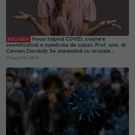
Noua tulpină COVID, creștere
EXCLUSIV
semnificativă a numărului de cazuri. Prof. univ. dr.
Carmen Dorobăț: Se aseamănă cu virozele
respiratorii. Nu necesită tratament simptomatic
03 aug 2024, 08:57
Creștere îngrijorătoare a cazurilor COVID-19 în
România
25 aug 2025, 22:31