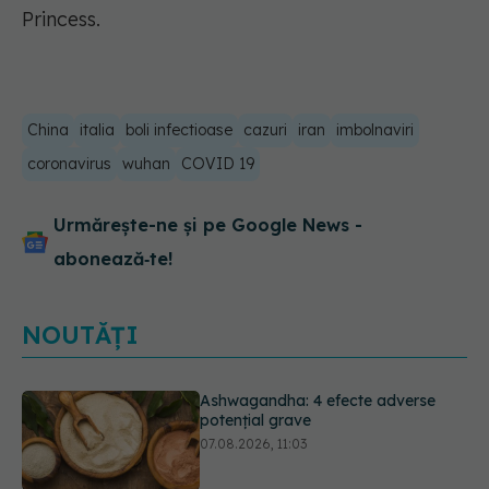
Princess.
China
italia
boli infectioase
cazuri
iran
imbolnaviri
coronavirus
wuhan
COVID 19
Urmărește-ne și pe Google News -
abonează‑te!
NOUTĂȚI
EXCLUSIV
Ce grăbește apariția
ridurilor. Nu este doar vârsta. Ce
spun dermatologii
07.08.2026, 10:02