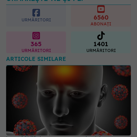
6560
URMĂRITORI
ABONAȚI
365
1401
URMĂRITORI
URMĂRITORI
ARTICOLE SIMILARE
Long COVID, impact asupra creierului
25 mai 2026, 14:52