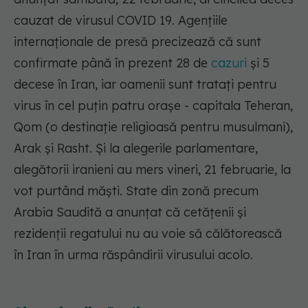
cauzat de virusul COVID 19. Agențiile
internaționale de presă precizează că sunt
confirmate până în prezent 28 de
cazuri
și 5
decese în Iran, iar oamenii sunt tratați pentru
virus în cel puțin patru orașe - capitala Teheran,
Qom (o destinație religioasă pentru musulmani),
Arak și Rasht. Și la alegerile parlamentare,
alegătorii iranieni au mers vineri, 21 februarie, la
vot purtând măști. State din zonă precum
Arabia Saudită a anunțat că cetățenii și
rezidenții regatului nu au voie să călătorească
în Iran în urma răspândirii virusului acolo.