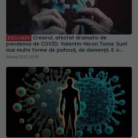
Creierul, afectat dramatic de
EXCLUSIV
pandemia de COVID. Valentin-Veron Toma: Sunt
mai multe forme de psihoză, de demență. E o
accelerare a unor fenomene care păreau să fie
30 aug 2023, 20:55
într-un ritm mai lent
Formele ușoare de COVID-19, impact asupra
inimii