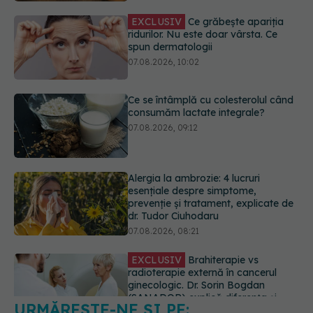
Ce se întâmplă cu colesterolul când
consumăm lactate integrale?
07.08.2026, 09:12
Alergia la ambrozie: 4 lucruri
esențiale despre simptome,
prevenție și tratament, explicate de
dr. Tudor Ciuhodaru
07.08.2026, 08:21
EXCLUSIV
Brahiterapie vs
radioterapie externă în cancerul
ginecologic. Dr. Sorin Bogdan
(SANADOR) explică diferența și
cum acționează tratamentul
06.08.2026, 22:49
URMĂREȘTE-NE ȘI PE:
Ashwagandha: 4 efecte adverse
potențial grave
07.08.2026, 11:03