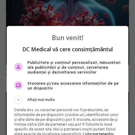
Bun venit!
DC Medical vă cere consimțământul
NB.1.8.1, noua variantă COVID care stimulează
infecțiile. Care sunt simptomele
Publicitate și conținut personalizat, măsurători
28 mai 2025, 17:14
ale publicității și de conținut, cercetarea
audienței și dezvoltarea serviciilor
Stocarea și/sau accesarea informațiilor de pe
un dispozitiv
Aflați mai multe
Datele dvs. cu caracter personal vor fi prelucrate, iar
informațiile de pe dispozitiv (cookie-uri, identificatori unici
și alte date de pe dispozitiv) pot fi stocate, accesate de și
trimise către 224 de parteneri sau pot fi folosite în mod
specific de acest site. Noi și partenerii noștri putem folosi
date exacte de localizare geografică.
Lista partenerilor.