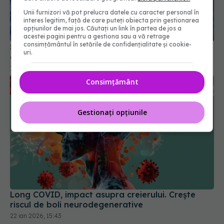
Unii furnizori vă pot prelucra datele cu caracter personal în
interes legitim, față de care puteți obiecta prin gestionarea
Studiu NIH: Testele de laborator, incerte pentru
opțiunilor de mai jos. Căutați un link în partea de jos a
diagnosticul de long-COVID
acestei pagini pentru a gestiona sau a vă retrage
consimțământul în setările de confidențialitate și cookie-
15 aug 2024, 18:22
uri.
Consimțământ
Gestionați opțiunile
Long COVID, impact asupra creierului. Crește
riscul de boli neurodegenerative
22 ian 2026, 15:43