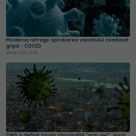
Moderna retrage aprobarea vaccinului combinat
gripă - COVID
23 mai 2025, 12:33
OMS a definit boala răspândită "prin aer", după
confuzia din perioada COVID. Oamenii de știință
spun că "ar fi putut să coste vieți"