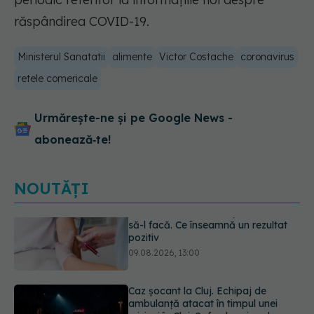
răspândirea COVID-19.
Ministerul Sanatatii
alimente
Victor Costache
coronavirus
retele comericale
Urmărește-ne și pe Google News -
abonează‑te!
NOUTĂȚI
Caz șocant la Cluj. Echipaj de
ambulanță atacat în timpul unei
misiuni în Cluj. Șoferul a ajuns la
operație.
09.08.2026, 12:55