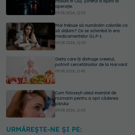
Mai trebuie să numărăm caloriile ca
să slăbim? Ce se schimbă în era
medicamentelor GLP-1
09.08.2026, 12:00
Dieta care îți distruge creierul,
potrivit cercetătorilor de la Harvard
09.08.2026, 11:45
Cum folosești uleiul esențial de
rozmarin pentru a opri căderea
părului
09.08.2026, 11:00
Ce este testul TORCH și cine trebuie
să-l facă. Ce înseamnă un rezultat
pozitiv
09.08.2026, 13:00
URMĂREȘTE-NE ȘI PE: