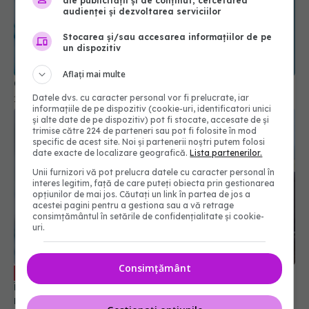
ale publicității și de conținut, cercetarea
audienței și dezvoltarea serviciilor
Stocarea și/sau accesarea informațiilor de pe
un dispozitiv
Aflați mai multe
Ce trebuie să știi dacă ai avut COVID
Datele dvs. cu caracter personal vor fi prelucrate, iar
13 dec 2025, 15:27
informațiile de pe dispozitiv (cookie-uri, identificatori unici
și alte date de pe dispozitiv) pot fi stocate, accesate de și
trimise către 224 de parteneri sau pot fi folosite în mod
specific de acest site. Noi și partenerii noștri putem folosi
date exacte de localizare geografică.
Lista partenerilor.
Unii furnizori vă pot prelucra datele cu caracter personal în
interes legitim, față de care puteți obiecta prin gestionarea
opțiunilor de mai jos. Căutați un link în partea de jos a
acestei pagini pentru a gestiona sau a vă retrage
consimțământul în setările de confidențialitate și cookie-
uri.
Consimțământ
Paxlovid: când apare în România, cine
EXCLUSIV
îl poate lua. Cum acționează nirmatrelvir și
ritonavir, substanțele din Paxlovid. Rafila: S-a