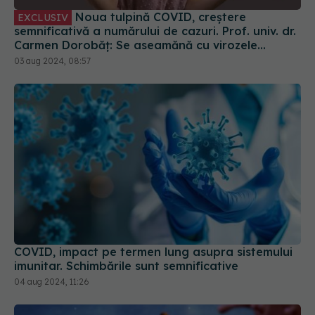
Noua tulpină COVID, creștere
EXCLUSIV
semnificativă a numărului de cazuri. Prof. univ. dr.
Carmen Dorobăț: Se aseamănă cu virozele
respiratorii. Nu necesită tratament simptomatic
03 aug 2024, 08:57
COVID, impact pe termen lung asupra sistemului
imunitar. Schimbările sunt semnificative
04 aug 2024, 11:26