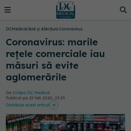
DCMedical
›
Boli și Afecțiuni
›
Coronavirus
Coronavirus: marile
rețele comerciale iau
măsuri să evite
aglomerările
De
Echipa DC Medical
Publicat pe 25 feb 2020, 23:29
Distribuie acest articol