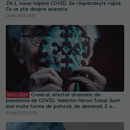
Ce se știe despre aceasta
22 dec 2023, 20:57
Creierul, afectat dramatic de
EXCLUSIV
pandemia de COVID. Valentin-Veron Toma: Sunt
mai multe forme de psihoză, de demență. E o
accelerare a unor fenomene care păreau să fie
30 aug 2023, 20:55
într-un ritm mai lent