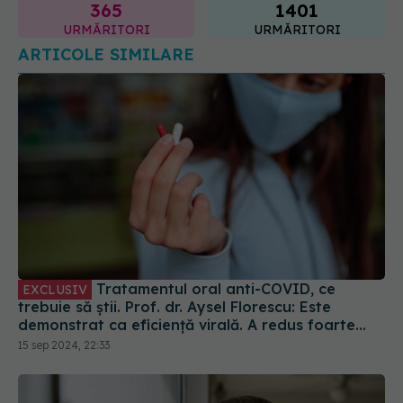
URMĂRITORI
URMĂRITORI
ARTICOLE SIMILARE
Tratamentul oral anti-COVID, ce
EXCLUSIV
trebuie să știi. Prof. dr. Aysel Florescu: Este
demonstrat ca eficiență virală. A redus foarte
mult riscul de spitalizare
15 sep 2024, 22:33