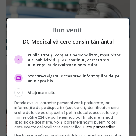
Bun venit!
FDA aprobă vaccinul Novavax COVID, dar doar
pentru unii. Cine poate beneficia de el
DC Medical vă cere consimțământul
19 mai 2025, 09:48
Publicitate și conținut personalizat, măsurători
ale publicității și de conținut, cercetarea
audienței și dezvoltarea serviciilor
Stocarea și/sau accesarea informațiilor de pe
un dispozitiv
Aflați mai multe
Datele dvs. cu caracter personal vor fi prelucrate, iar
informațiile de pe dispozitiv (cookie-uri, identificatori unici
și alte date de pe dispozitiv) pot fi stocate, accesate de și
trimise către 224 de parteneri sau pot fi folosite în mod
specific de acest site. Noi și partenerii noștri putem folosi
date exacte de localizare geografică.
Lista partenerilor.
Spray-ul nazal pentru alergii care poate preveni
COVID-ul, răceala și alte infecții respiratorii
Unii furnizori vă pot prelucra datele cu caracter personal în