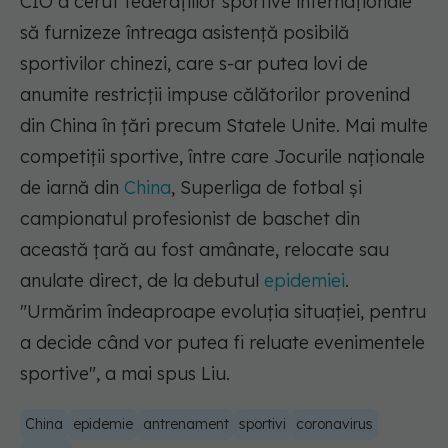
CIO a cerut federaţiilor sportive internaţionale
să furnizeze întreaga asistenţă posibilă
sportivilor chinezi, care s-ar putea lovi de
anumite restricţii impuse călătorilor provenind
din China în ţări precum Statele Unite. Mai multe
competiţii sportive, între care Jocurile naţionale
de iarnă din
China
, Superliga de fotbal şi
campionatul profesionist de baschet din
această ţară au fost amânate, relocate sau
anulate direct, de la debutul
epidemiei
.
"Urmărim îndeaproape evoluţia situaţiei, pentru
a decide când vor putea fi reluate evenimentele
sportive", a mai spus Liu.
China
epidemie
antrenament
sportivi
coronavirus