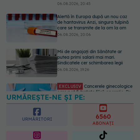
Mii de angajați din Sănătate ar
putea primi salarii mai mari.
Sindicatele cer schimbarea legii
06.08.2026, 19:26
EXCLUSIV
Cancerele ginecologice
care pot fi tratate fără operație. Dr.
Sorin Bogdan (SANADOR): Chirurgia
este indicată doar punctual, pentru
anumite categorii de paciente
06.08.2026, 19:05
URMĂREȘTE-NE ȘI PE:
EXCLUSIV
Brahiterapie vs
radioterapie externă în cancerul
ginecologic. Dr. Sorin Bogdan
6560
(SANADOR) explică diferența și
URMĂRITORI
cum acționează tratamentul
ABONAȚI
06.08.2026, 22:49
365
1401