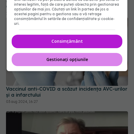
interes legitim, față de care puteți obiecta prin gestionarea
15 sep 2025, 20:32
opțiunilor de mai jos. Căutați un link în partea de jos a
acestei pagini pentru a gestiona sau a vă retrage
consimțământul în setările de confidențialitate și cookie-
uri.
Consimțământ
Gestionați opțiunile
Vaccinul anti-COVID a scăzut incidența AVC-urilor
și a infarctului
03 aug 2024, 16:27