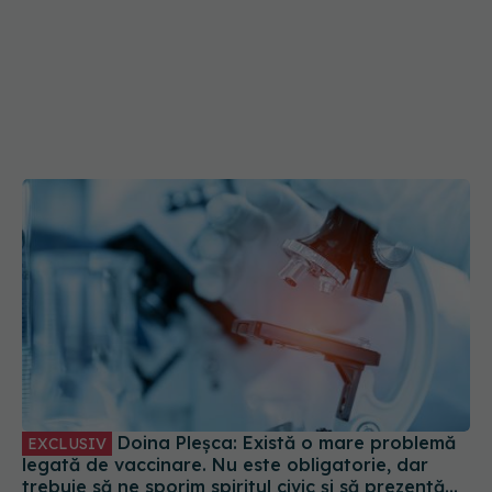
Doina Pleșca: Există o mare problemă
EXCLUSIV
legată de vaccinare. Nu este obligatorie, dar
trebuie să ne sporim spiritul civic și să prezentăm
corect minusurile și plusurile fiecărui vaccin
03 oct 2023, 08:47