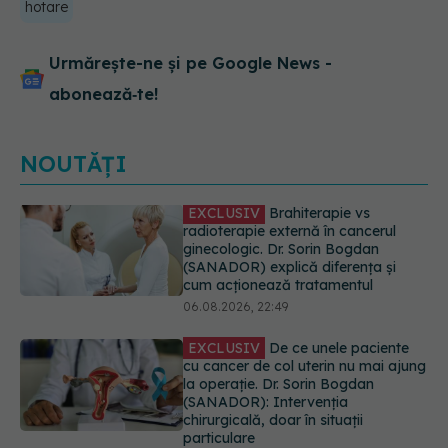
hotare
Urmărește-ne și pe Google News -
abonează‑te!
NOUTĂȚI
EXCLUSIV
De ce unele paciente
cu cancer de col uterin nu mai ajung
la operație. Dr. Sorin Bogdan
(SANADOR): Intervenția
chirurgicală, doar în situații
particulare
06.08.2026, 20:45
Alertă în Europa după un nou caz
de hantavirus Anzi, singura tulpină
care se transmite de la om la om
06.08.2026, 20:06