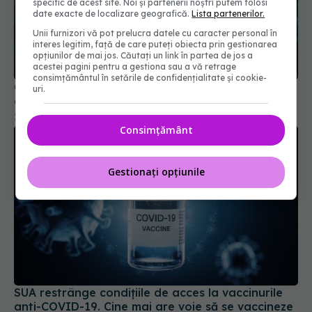
specific de acest site. Noi și partenerii noștri putem folosi
date exacte de localizare geografică.
Lista partenerilor.
Unii furnizori vă pot prelucra datele cu caracter personal în
interes legitim, față de care puteți obiecta prin gestionarea
COVID, impact asupra creierului. Reduce nivelul
opțiunilor de mai jos. Căutați un link în partea de jos a
de cortizol
acestei pagini pentru a gestiona sau a vă retrage
consimțământul în setările de confidențialitate și cookie-
21 aug 2024, 12:59
uri.
Consimțământ
Gestionați opțiunile
SUA restrânge condiţiile de acces la vaccinurile
anti-COVID-19. Cine mai are voie să se vaccineze
21 mai 2025, 09:40