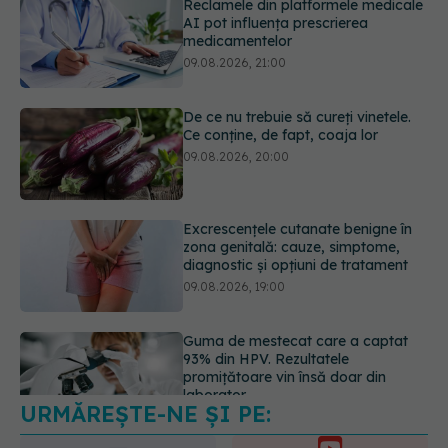
De ce nu trebuie să cureți vinetele.
Ce conține, de fapt, coaja lor
09.08.2026, 20:00
Excrescențele cutanate benigne în
zona genitală: cauze, simptome,
diagnostic și opțiuni de tratament
09.08.2026, 19:00
Guma de mestecat care a captat
93% din HPV. Rezultatele
promițătoare vin însă doar din
laborator
09.08.2026, 18:00
URMĂREȘTE-NE ȘI PE:
Nu trebuie să mănânci mai puțin ca
să slăbești? Dieta care reduce cu
30% „energia” din fiecare gram de
6560
mâncare
URMĂRITORI
ABONAȚI
10.08.2026, 08:40