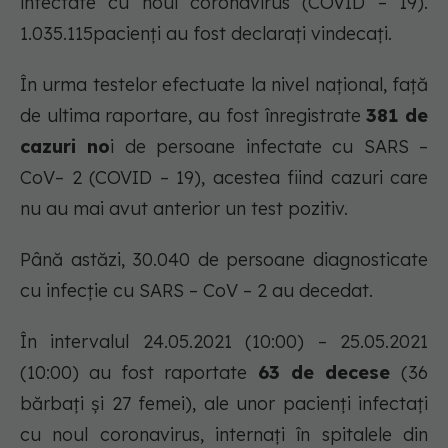
infectate cu noul coronavirus (COVID – 19).
1.035.115pacienți au fost declarați vindecați.
În urma testelor efectuate la nivel național, față
de ultima raportare, au fost înregistrate
381 de
cazuri no
i de persoane infectate cu SARS –
CoV– 2 (COVID – 19), acestea fiind cazuri care
nu au mai avut anterior un test pozitiv.
Până astăzi, 30.040 de persoane diagnosticate
cu infecție cu SARS – CoV – 2 au decedat.
În intervalul 24.05.2021 (10:00) – 25.05.2021
(10:00) au fost raportate
63 de decese
(36
bărbați și 27 femei), ale unor pacienți infectați
cu noul coronavirus, internați în spitalele din