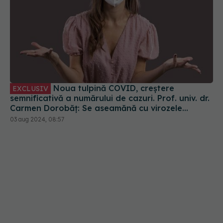
Noua tulpină COVID, creștere
EXCLUSIV
semnificativă a numărului de cazuri. Prof. univ. dr.
Carmen Dorobăț: Se aseamănă cu virozele
respiratorii. Nu necesită tratament simptomatic
03 aug 2024, 08:57