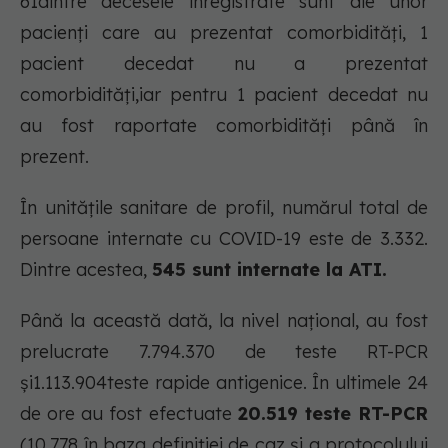
61dintre decesele înregistrate sunt ale unor
pacienți care au prezentat comorbidități, 1
pacient decedat nu a prezentat
comorbidități,iar pentru 1 pacient decedat nu
au fost raportate comorbidități până în
prezent.
În unitățile sanitare de profil, numărul total de
persoane internate cu COVID-19 este de 3.332.
Dintre acestea,
545 sunt internate la ATI.
Până la această dată, la nivel național, au fost
prelucrate 7.794.370 de teste RT-PCR
și1.113.904teste rapide antigenice. În ultimele 24
de ore au fost efectuate
20.519 teste RT-PCR
(10.778 în baza definiției de caz și a protocolului