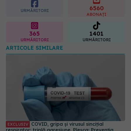
365
1401
URMĂRITORI
URMĂRITORI
ARTICOLE SIMILARE
COVID, gripa și virusul sincițial
EXCLUSIV
respirator: triplă agresiune. Pleșca: Prevenția
înseamnă să ne întoarcem la recomandările din
timpul pandemiei!
01 oct 2023, 10:48