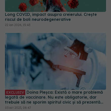
Long COVID, impact asupra creierului. Crește
riscul de boli neurodegenerative
22 ian 2026, 15:43
Doina Pleșca: Există o mare problemă
EXCLUSIV
legată de vaccinare. Nu este obligatorie, dar
trebuie să ne sporim spiritul civic și să prezentăm
corect minusurile și plusurile fiecărui vaccin
03 oct 2023, 08:47