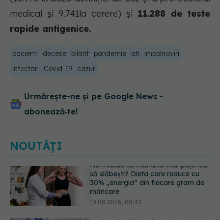
medical și 9.741la cerere) și
11.288 de teste
rapide antigenice.
pacienti
decese
bilant
pandemie
ati
imbolnaviri
infectari
Covid-19
cazur
Urmărește-ne și pe Google News -
abonează‑te!
NOUTĂȚI
Reclamele din platformele medicale
AI pot influența prescrierea
medicamentelor
09.08.2026, 21:00