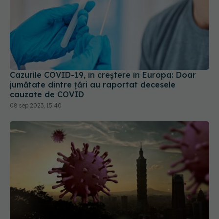
Cazurile COVID-19, în creștere în Europa: Doar
jumătate dintre țări au raportat decesele
cauzate de COVID
08 sep 2023, 15:40
China spune că laboratorul din Wuhan nu a fost