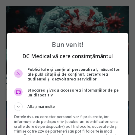
Bun venit!
DC Medical vă cere consimțământul
COVID, impact asupra creierului și după
vindecare
Publicitate și conținut personalizat, măsurători
ale publicității și de conținut, cercetarea
18 dec 2025, 20:59
audienței și dezvoltarea serviciilor
Stocarea și/sau accesarea informațiilor de pe
un dispozitiv
Aflați mai multe
Datele dvs. cu caracter personal vor fi prelucrate, iar
informațiile de pe dispozitiv (cookie-uri, identificatori unici
și alte date de pe dispozitiv) pot fi stocate, accesate de și
trimise către 224 de parteneri sau pot fi folosite în mod