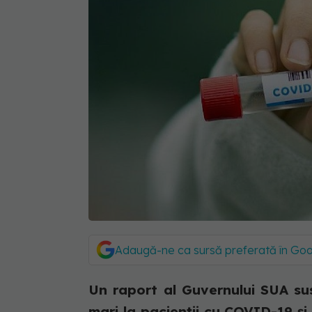
Adaugă-ne ca sursă preferată în Go
Un raport al Guvernului SUA sus
mari la pacienții cu COVID-19 și c