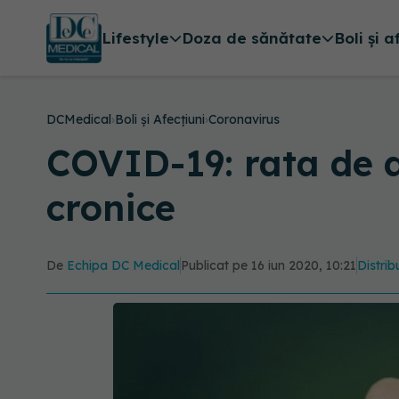
Lifestyle
Doza de sănătate
Boli și a
DCMedical
›
Boli și Afecțiuni
›
Coronavirus
COVID-19: rata de d
cronice
De
Echipa DC Medical
Publicat pe 16 iun 2020, 10:21
Distrib