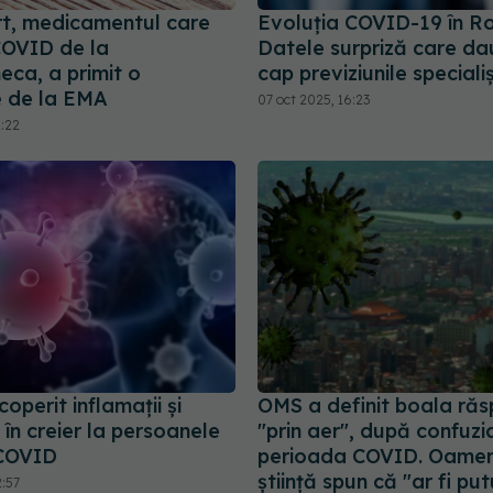
rt, medicamentul care
Evoluția COVID-19 în R
COVID de la
Datele surpriză care da
eca, a primit o
cap previziunile specialiș
 de la EMA
07 oct 2025, 16:23
2:22
operit inflamaţii și
OMS a definit boala răs
 în creier la persoanele
"prin aer", după confuzi
-COVID
perioada COVID. Oamen
știință spun că "ar fi pu
2:57