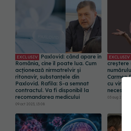
Paxlovid: când apare în
EXCLUSIV
EXCLUSIV
România, cine îl poate lua. Cum
creștere 
acționează nirmatrelvir și
numărului
ritonavir, substanțele din
Carmen 
Paxlovid. Rafila: S-a semnat
cu viroze
contractul. Va fi disponibil la
necesită
recomandarea medicului
03 aug 2024, 
09 oct 2023, 13:08