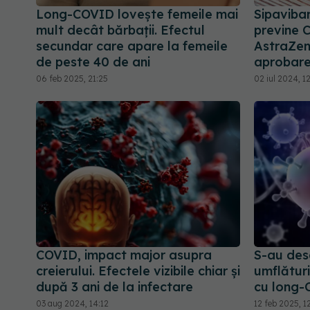
Long-COVID lovește femeile mai
Sipaviba
mult decât bărbații. Efectul
previne 
secundar care apare la femeile
AstraZen
de peste 40 de ani
aprobare
06 feb 2025, 21:25
02 iul 2024, 1
COVID, impact major asupra
S-au desc
creierului. Efectele vizibile chiar și
umflături
după 3 ani de la infectare
cu long
03 aug 2024, 14:12
12 feb 2025, 1