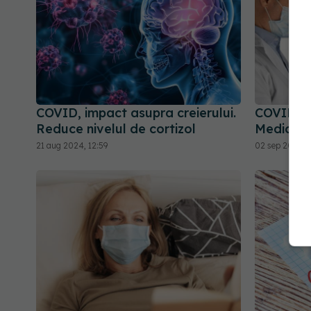
COVID, impact asupra creierului.
COVID-19
Reduce nivelul de cortizol
Medicii,
21 aug 2024, 12:59
02 sep 2025, 1