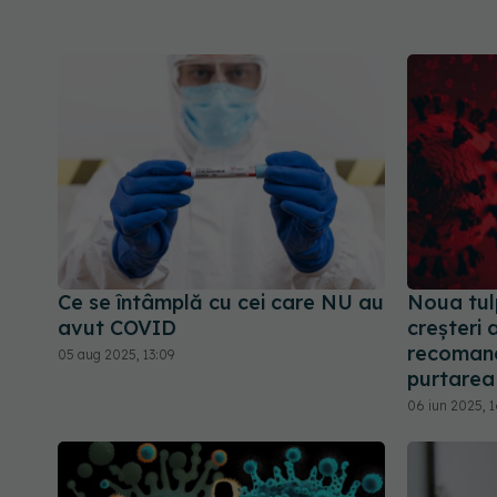
Ce se întâmplă cu cei care NU au
Noua tul
avut COVID
creșteri a
recomand
05 aug 2025, 13:09
purtarea
06 iun 2025, 