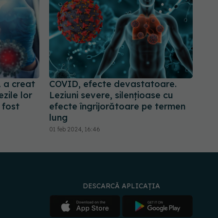
 a creat
COVID, efecte devastatoare.
zile lor
Leziuni severe, silențioase cu
 fost
efecte îngrijorătoare pe termen
lung
01 feb 2024, 16:46
DESCARCĂ APLICAȚIA