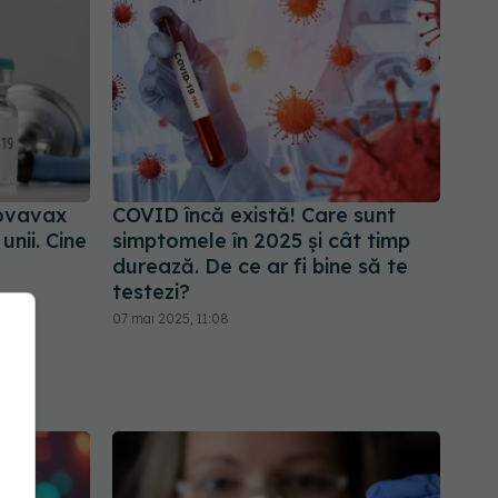
ovavax
COVID încă există! Care sunt
nii. Cine
simptomele în 2025 și cât timp
durează. De ce ar fi bine să te
testezi?
07 mai 2025, 11:08