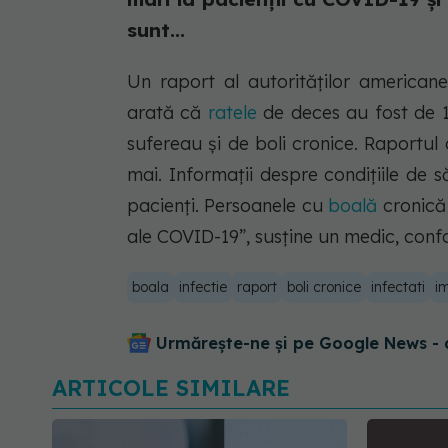
sunt...
Un raport al autorităților americane
arată că
ratele
de deces au fost de 1
sufereau și de boli cronice. Raportul 
mai. Informații despre condițiile de 
pacienți. Persoanele cu
boală
cronică 
ale COVID-19”, susține un medic, con
boala
infectie
raport
boli cronice
infectati
im
Urmărește-ne și pe Google News - 
ARTICOLE SIMILARE