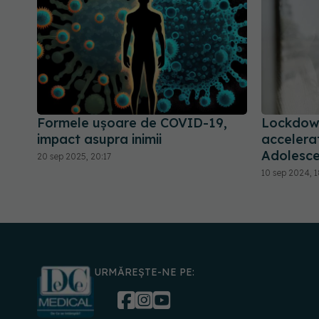
Formele ușoare de COVID-19,
Lockdown
impact asupra inimii
accelerat
Adolescen
20 sep 2025, 20:17
10 sep 2024, 1
URMĂREȘTE-NE PE: