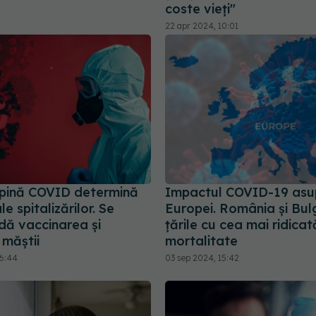
coste vieți"
22 apr 2024, 10:01
pină COVID determină
Impactul COVID-19 asu
le spitalizărilor. Se
Europei. România și Bul
ă vaccinarea și
țările cu cea mai ridicat
 măștii
mortalitate
16:44
03 sep 2024, 15:42