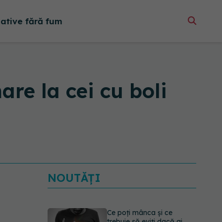
native fără fum
re la cei cu boli
NOUTĂȚI
Ce poți mânca și ce
trebuie să eviți dacă ai