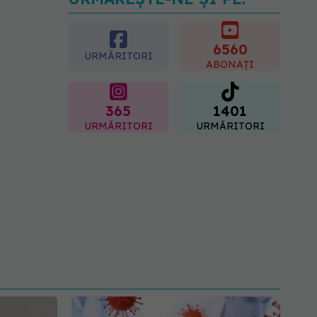
Transpirații nocturne:
semnul ignorat care poate
ascunde probleme
serioase de sănătate
6560
URMĂRITORI
08.08.2026, 20:00
ABONAȚI
365
1401
URMĂRITORI
URMĂRITORI