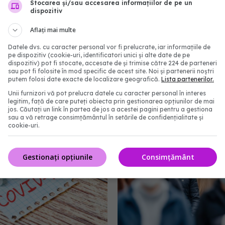
Stocarea și/sau accesarea informațiilor de pe un
dispozitiv
Aflați mai multe
Datele dvs. cu caracter personal vor fi prelucrate, iar informațiile de
pe dispozitiv (cookie-uri, identificatori unici și alte date de pe
dispozitiv) pot fi stocate, accesate de și trimise către 224 de parteneri
sau pot fi folosite în mod specific de acest site. Noi și partenerii noștri
putem folosi date exacte de localizare geografică.
Lista partenerilor.
 revine în România.
Probleme pulmonare as
 semnal de alarmă
descoperite la copiii cu 
Unii furnizori vă pot prelucra datele cu caracter personal în interes
legitim, față de care puteți obiecta prin gestionarea opțiunilor de mai
COVID
5:51
jos. Căutați un link în partea de jos a acestei pagini pentru a gestiona
26 feb 2025, 15:17
sau a vă retrage consimțământul în setările de confidențialitate și
cookie-uri.
Gestionați opțiunile
Consimțământ