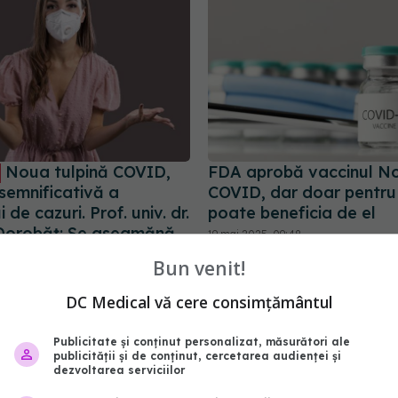
Noua tulpină COVID,
FDA aprobă vaccinul N
semnificativă a
COVID, dar doar pentru u
 de cazuri. Prof. univ. dr.
poate beneficia de el
Dorobăț: Se aseamănă
19 mai 2025, 09:48
le respiratorii. Nu
Bun venit!
 tratament simptomatic
08:57
DC Medical vă cere consimțământul
Publicitate și conținut personalizat, măsurători ale
publicității și de conținut, cercetarea audienței și
dezvoltarea serviciilor