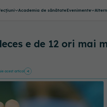
fecțiuni
Academia de sănătate
Evenimente
Alter
eces e de 12 ori mai ma
uie acest articol