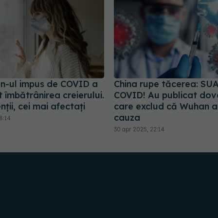
-ul impus de COVID a
China rupe tăcerea: SUA
 îmbătrânirea creierului.
COVID! Au publicat dove
ții, cei mai afectați
care exclud că Wuhan a
cauza
8:14
30 apr 2025, 22:14