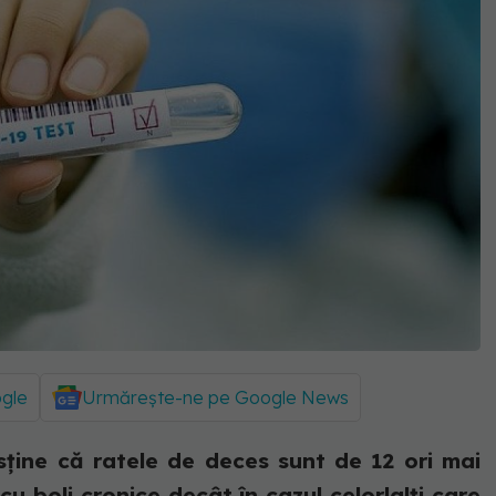
ogle
Urmărește-ne pe Google News
ține că ratele de deces sunt de 12 ori mai
u boli cronice decât în ​​cazul celorlalți care