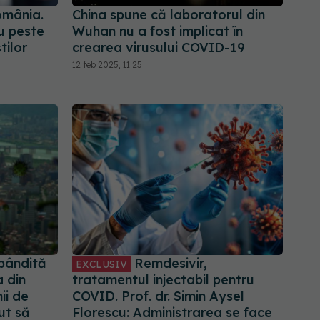
omânia.
China spune că laboratorul din
u peste
Wuhan nu a fost implicat în
tilor
crearea virusului COVID-19
12 feb 2025, 11:25
pândită
Remdesivir,
EXCLUSIV
a din
tratamentul injectabil pentru
ii de
COVID. Prof. dr. Simin Aysel
tut să
Florescu: Administrarea se face