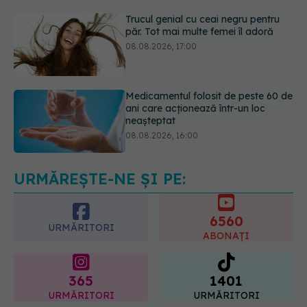
Medicamentul folosit de peste 60 de
ani care acționează într-un loc
neașteptat
08.08.2026, 16:00
Transpirații nocturne: semnul ignorat
care poate ascunde probleme
serioase de sănătate
08.08.2026, 20:00
URMĂREȘTE-NE ȘI PE:
6560
URMĂRITORI
ABONAȚI
365
1401
URMĂRITORI
URMĂRITORI