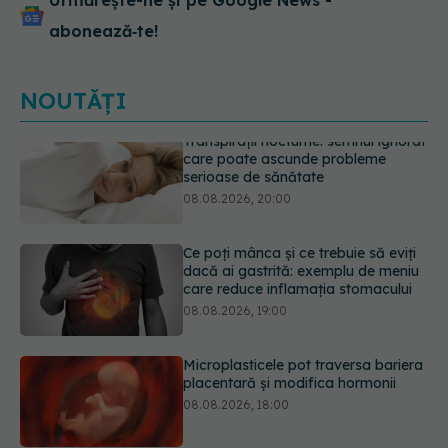
Urmărește-ne și pe Google News -
abonează‑te!
NOUTĂȚI
Ce poți mânca și ce trebuie să eviți
dacă ai gastrită: exemplu de meniu
care reduce inflamația stomacului
08.08.2026, 19:00
Microplasticele pot traversa bariera
placentară și modifica hormonii
08.08.2026, 18:00
Trucul genial cu ceai negru pentru
păr. Tot mai multe femei îl adoră
08.08.2026, 17:00