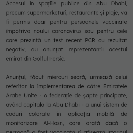
Accesul în spaţiile publice din Abu Dhabi,
precum supermarketuri, restaurante şi plaje, va
fi permis doar pentru persoanele vaccinate
împotriva noului coronavirus sau pentru cele
care prezintă un test recent PCR cu rezultat
negativ, au anunţat reprezentanţii acestui
emirat din Golful Persic.
Anunţul, făcut miercuri seară, urmează celui
referitor la implementarea de către Emiratele
Arabe Unite - o federaţie de şapte principate,
având capitala la Abu Dhabi - a unui sistem de
coduri colorate în aplicaţia mobilă de
monitorizare Al-Hosn, care arată dacă o
persoană a fost vaccinată şi afişează istoricul