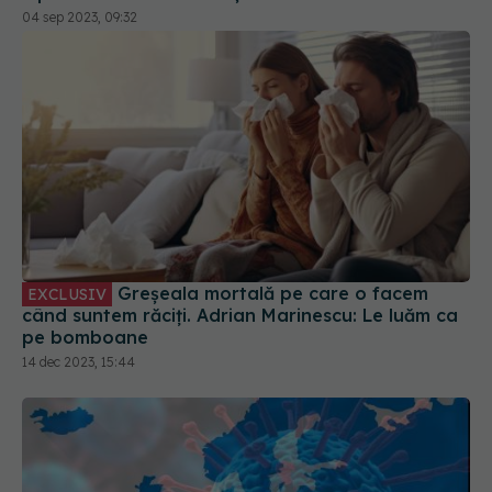
04 sep 2023, 09:32
Greșeala mortală pe care o facem
EXCLUSIV
când suntem răciți. Adrian Marinescu: Le luăm ca
pe bomboane
14 dec 2023, 15:44