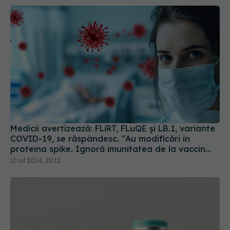
Medicii avertizează: FLiRT, FLuQE și LB.1, variante
COVID-19, se răspândesc. "Au modificări în
proteina spike. Ignoră imunitatea de la vaccin
sau infectarea anterioară
10 iul 2024, 20:12