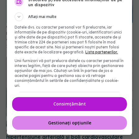
un dispozitiv
Aflați mai multe
Conexiune surprinzătoare între COVID-19 și
Datele dvs. cu caracter personal vor fi prelucrate, iar
informațiile de pe dispozitiv (cookie-uri, identificatori unici
regresia cancerului. COVID activează celulele
și alte date de pe dispozitiv) pot fi stocate, accesate de și
anti-cancer
trimise către 224 de parteneri sau pot fi folosite în mod
28 noi 2024, 13:58
specific de acest site. Noi și partenerii noștri putem folosi
date exacte de localizare geografică.
Lista partenerilor.
Unii furnizori vă pot prelucra datele cu caracter personal în
interes legitim, față de care puteți obiecta prin gestionarea
opțiunilor de mai jos. Căutați un link în partea de jos a
acestei pagini pentru a gestiona sau a vă retrage
consimțământul în setările de confidențialitate și cookie-
uri.
Consimțământ
Gestionați opțiunile
COVID, încă un efect negativ. Duce la
hipertensiune arterială și boli cardiovasculare