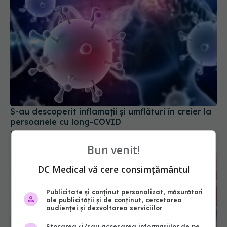
S-au descoperit inflamaţii și umflături în creier la
persoanele cu long-COVID
12 feb 2025, 12:57
Bun venit!
DC Medical vă cere consimțământul
Publicitate și conținut personalizat, măsurători
ale publicității și de conținut, cercetarea
audienței și dezvoltarea serviciilor
Stocarea și/sau accesarea informațiilor de pe