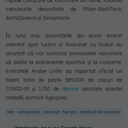
rapide campanii de vaccinare din lume, folosind
vaccinurile dezvoltate de Pfizer-BioNTech,
AstraZeneca şi Sinopharm.
În luna mai, autorităţile din acest emirat
orientat spre turism şi învecinat cu Dubai au
anunţat că vor autoriza persoanele vaccinate
să asiste la evenimente sportive şi la concerte.
Emiratele Arabe Unite au raportat oficial un
bilanţ total de peste 589.000 de cazuri de
COVID-19 şi 1.710 de
decese
asociate acestei
maladii, potrivit Agerpres.
test
cumparaturi
vaccinat
test pcr
certificat de vaccinat