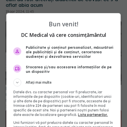
aflat abia acum
19 apr 2024, 11:45
Bun venit!
DC Medical vă cere consimțământul
Publicitate și conținut personalizat, măsurători
ale publicității și de conținut, cercetarea
audienței și dezvoltarea serviciilor
Stocarea și/sau accesarea informațiilor de pe
un dispozitiv
Aflați mai multe
Numărul cazurilor de COVID 19 scade, dar
Datele dvs. cu caracter personal vor fi prelucrate, iar
reinfectările continuă să crească. Ce trebuie să
informațiile de pe dispozitiv (cookie-uri, identificatori unici
știi
și alte date de pe dispozitiv) pot fi stocate, accesate de și
trimise către 224 de parteneri sau pot fi folosite în mod
23 sep 2025, 16:30
specific de acest site. Noi și partenerii noștri putem folosi
date exacte de localizare geografică.
Lista partenerilor.
Unii furnizori vă pot prelucra datele cu caracter personal în