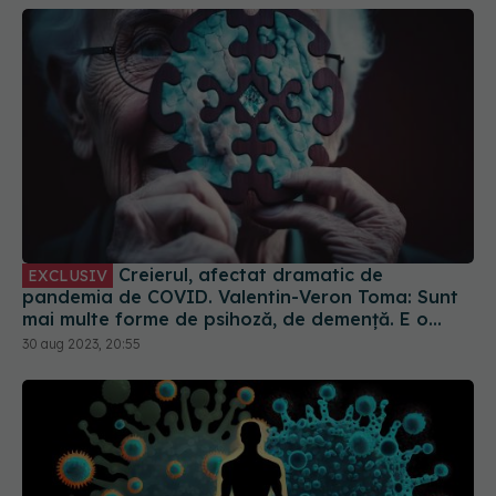
Creierul, afectat dramatic de
EXCLUSIV
pandemia de COVID. Valentin-Veron Toma: Sunt
mai multe forme de psihoză, de demență. E o
accelerare a unor fenomene care păreau să fie
30 aug 2023, 20:55
într-un ritm mai lent