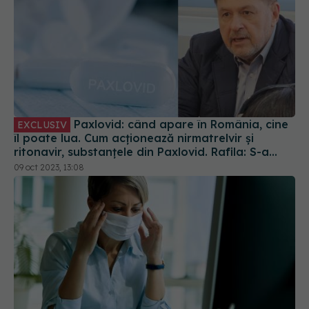
Paxlovid: când apare în România, cine
EXCLUSIV
îl poate lua. Cum acționează nirmatrelvir și
ritonavir, substanțele din Paxlovid. Rafila: S-a
semnat contractul. Va fi disponibil la
09 oct 2023, 13:08
recomandarea medicului