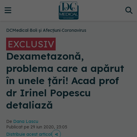
DCMedical
›
Boli și Afecțiuni
›
Coronavirus
EXCLUSIV
Dexametazonă,
problema care a apărut
în unele țări! Acad prof
dr Irinel Popescu
detaliază
De
Dana Lascu
Publicat pe 29 iun 2020, 23:05
Distribuie acest articol