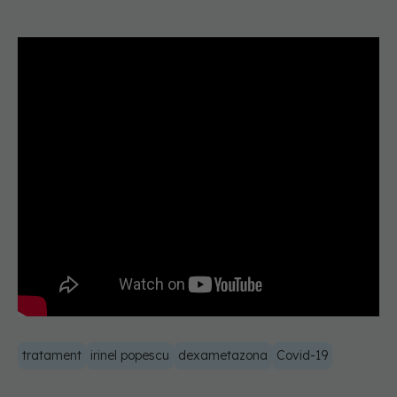
tratament
irinel popescu
dexametazona
Covid-19