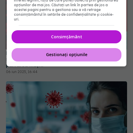
interes legitim, față de care puteți obiecta prin gestionarea
opțiunilor de mai jos. Căutați un link în partea de jos a
acestei pagini pentru a gestiona sau a vă retrage
consimțământul în setările de confidențialitate și cookie-
uri.
Consimțământ
Noua tulpină COVID determină creșteri ale
Gestionați opțiunile
spitalizărilor. Se recomandă vaccinarea și
purtarea măștii
06 iun 2025, 16:44