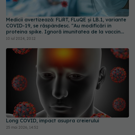
Medicii avertizează: FLiRT, FLuQE și LB.1, variante
COVID-19, se răspândesc. "Au modificări în
proteina spike. Ignoră imunitatea de la vaccin
sau infectarea anterioară
10 iul 2024, 20:12
Long COVID, impact asupra creierului
25 mai 2026, 14:52