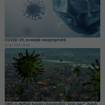
COVID-19, evoluție neașteptată
22 oct 2025, 08:48
OMS a definit boala răspândită "prin aer", după