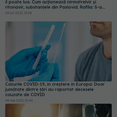
îl poate lua. Cum acționează nirmatrelvir și
ritonavir, substanțele din Paxlovid. Rafila: S-a
semnat contractul. Va fi disponibil la
09 oct 2023, 13:08
recomandarea medicului
Cazurile COVID-19, în creștere în Europa: Doar
jumătate dintre țări au raportat decesele
cauzate de COVID
08 sep 2023, 15:40