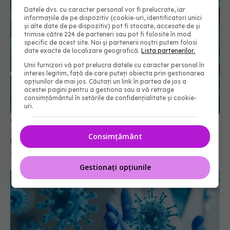
Datele dvs. cu caracter personal vor fi prelucrate, iar
informațiile de pe dispozitiv (cookie-uri, identificatori unici
și alte date de pe dispozitiv) pot fi stocate, accesate de și
trimise către 224 de parteneri sau pot fi folosite în mod
specific de acest site. Noi și partenerii noștri putem folosi
date exacte de localizare geografică.
Lista partenerilor.
Unii furnizori vă pot prelucra datele cu caracter personal în
interes legitim, față de care puteți obiecta prin gestionarea
opțiunilor de mai jos. Căutați un link în partea de jos a
acestei pagini pentru a gestiona sau a vă retrage
consimțământul în setările de confidențialitate și cookie-
uri.
COVID, efecte devastatoare. Leziuni severe,
silențioase cu efecte îngrijorătoare pe termen
Consimțământ
lung
01 feb 2024, 16:46
Gestionați opțiunile