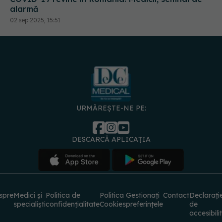
alarmă
02 sep 2025, 15:51
URMĂREȘTE-NE PE:
DESCARCĂ APLICAȚIA
spre
Medici și
Politica de
Politica
Gestionați
Contact
Declarați
specialiști
confidențialitate
Cookies
preferințele
de
accesibili