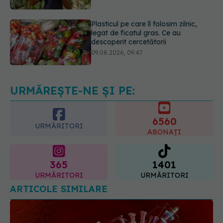
descoperit cercetătorii
09.08.2026, 09:47
Mai trebuie să numărăm caloriile ca
să slăbim? Ce se schimbă în era
medicamentelor GLP-1
09.08.2026, 12:00
URMĂREȘTE-NE ȘI PE:
6560
URMĂRITORI
ABONAȚI
365
1401
URMĂRITORI
URMĂRITORI
ARTICOLE SIMILARE