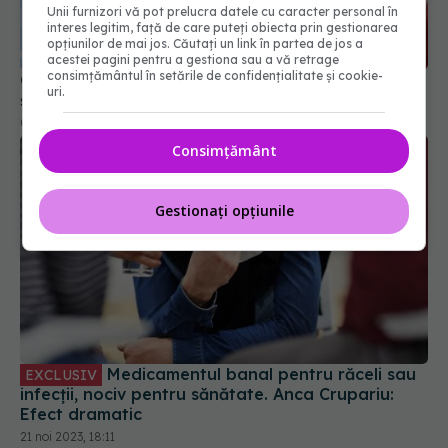
Unii furnizori vă pot prelucra datele cu caracter personal în
interes legitim, față de care puteți obiecta prin gestionarea
opțiunilor de mai jos. Căutați un link în partea de jos a
COVID încă există! Care sunt simptomele în 2025
acestei pagini pentru a gestiona sau a vă retrage
și cât timp durează. De ce ar fi bine să te testezi?
consimțământul în setările de confidențialitate și cookie-
07 mai 2025, 11:08
uri.
Consimțământ
Gestionați opțiunile
Medicamentul banal pentru răceli sau
EXCLUSIV
infecții, nociv pentru sănătate. Anca Crupariu:
Efect dramatic
21 noi 2023, 18:11