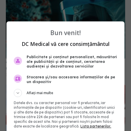
Bun venit!
DC Medical vă cere consimțământul
Greșeala teribilă din pandemia de COVID care a
Publicitate și conținut personalizat, măsurători
ucis zeci de mii de oameni
ale publicității și de conținut, cercetarea
21 noi 2025, 18:08
audienței și dezvoltarea serviciilor
Stocarea și/sau accesarea informațiilor de pe
un dispozitiv
Aflați mai multe
Datele dvs. cu caracter personal vor fi prelucrate, iar
informațiile de pe dispozitiv (cookie-uri, identificatori unici
și alte date de pe dispozitiv) pot fi stocate, accesate de și
trimise către 224 de parteneri sau pot fi folosite în mod
specific de acest site. Noi și partenerii noștri putem folosi
date exacte de localizare geografică.
Lista partenerilor.