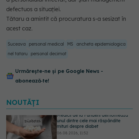
defectuos a situației.
Tătaru a amintit că procuratura s-a sesizat în
acest caz.
Suceava
personal medical
MS
ancheta epidemiologica
nel tataru
personal decimat
Urmărește-ne și pe Google News -
abonează‑te!
NOUTĂȚI
EXCLUSIV
Tratamentul modern al
cancerelor ginecologice. Dr. Sorin
Bogdan (SANADOR), la DC Medical