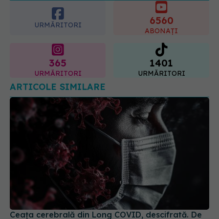
6560
06.08.2026, 11:52
URMĂRITORI
ABONAȚI
365
1401
URMĂRITORI
URMĂRITORI
ARTICOLE SIMILARE
Ceața cerebrală din Long COVID, descifrată. De
ce milioane de oameni au pierderi de memorie
13 oct 2025, 08:27