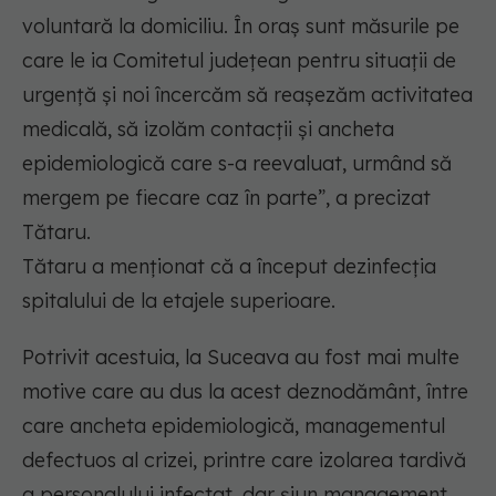
voluntară la domiciliu. În oraş sunt măsurile pe
care le ia Comitetul judeţean pentru situaţii de
urgenţă şi noi încercăm să reaşezăm activitatea
medicală, să izolăm contacţii şi ancheta
epidemiologică care s-a reevaluat, urmând să
mergem pe fiecare caz în parte”, a precizat
Tătaru.
Tătaru a menţionat că a început dezinfecţia
spitalului de la etajele superioare.
Potrivit acestuia, la Suceava au fost mai multe
motive care au dus la acest deznodământ, între
care ancheta epidemiologică, managementul
defectuos al crizei, printre care izolarea tardivă
a personalului infectat, dar șiun management