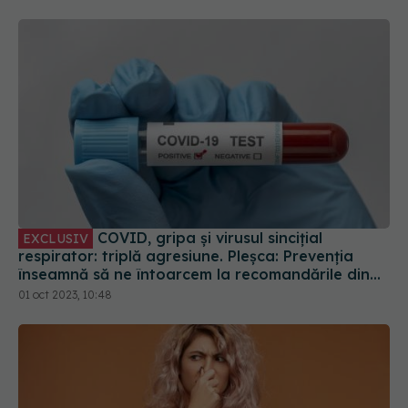
COVID, gripa și virusul sincițial
EXCLUSIV
respirator: triplă agresiune. Pleșca: Prevenția
înseamnă să ne întoarcem la recomandările din
timpul pandemiei!
01 oct 2023, 10:48