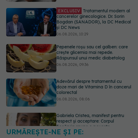
și DC News
06.08.2026, 10:29
Pepenele roșu sau cel galben: care
crește glicemia mai repede.
Răspunsul unui medic diabetolog
06.08.2026, 09:36
Adevărul despre tratamentul cu
doze mari de Vitamina D în cancerul
colorectal
06.08.2026, 08:06
Gabriela Cristea, manifest pentru
respect și acceptare: Corpul
fiecăruia spune o poveste
05.08.2026, 21:23
URMĂREȘTE-NE ȘI PE:
Medicii de la Fundeni demontează
unul dintre cele mai răspândite
mituri despre diabet