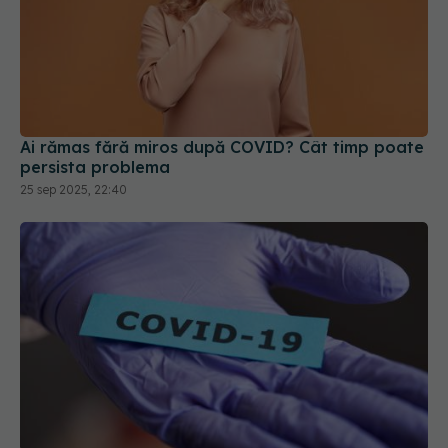
Ai rămas fără miros după COVID? Cât timp poate
persista problema
25 sep 2025, 22:40
COVID, asociat cu o boală autoimună dureroasă.