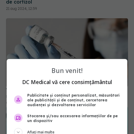
de cortizol
21 aug 2024, 12:59
Bun venit!
DC Medical vă cere consimțământul
Vaccinul anti-COVID a scăzut incidența AVC-urilor
și a infarctului
Publicitate și conținut personalizat, măsurători
ale publicității și de conținut, cercetarea
03 aug 2024, 16:27
audienței și dezvoltarea serviciilor
Stocarea și/sau accesarea informațiilor de pe
un dispozitiv
Aflați mai multe