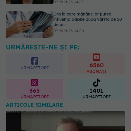
de ani
09.08.2026, 14:00
Cum alegem alimentele pe timp de
caniculă. Recomandările
specialiștilor
09.08.2026, 15:14
URMĂREȘTE-NE ȘI PE:
6560
URMĂRITORI
ABONAȚI
365
1401
URMĂRITORI
URMĂRITORI
ARTICOLE SIMILARE