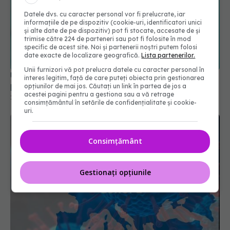
Datele dvs. cu caracter personal vor fi prelucrate, iar
informațiile de pe dispozitiv (cookie-uri, identificatori unici
și alte date de pe dispozitiv) pot fi stocate, accesate de și
trimise către 224 de parteneri sau pot fi folosite în mod
specific de acest site. Noi și partenerii noștri putem folosi
date exacte de localizare geografică.
Lista partenerilor.
Unii furnizori vă pot prelucra datele cu caracter personal în
UE a semnat un contract pe 4 ani cu Moderna
interes legitim, față de care puteți obiecta prin gestionarea
pentru vaccinuri împotriva COVID-19
opțiunilor de mai jos. Căutați un link în partea de jos a
acestei pagini pentru a gestiona sau a vă retrage
24 ian 2025, 20:30
consimțământul în setările de confidențialitate și cookie-
uri.
Consimțământ
Gestionați opțiunile