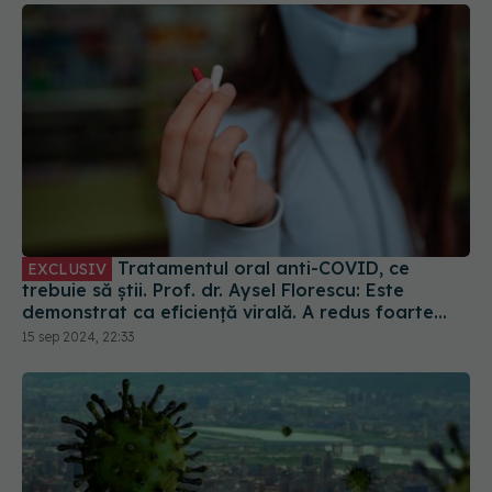
Tratamentul oral anti-COVID, ce
EXCLUSIV
trebuie să știi. Prof. dr. Aysel Florescu: Este
demonstrat ca eficiență virală. A redus foarte
mult riscul de spitalizare
15 sep 2024, 22:33