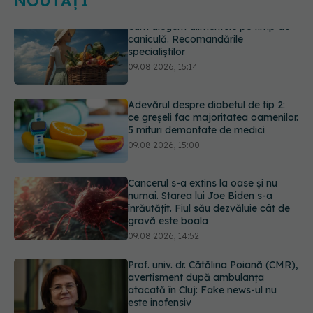
NOUTĂȚI
Adevărul despre diabetul de tip 2:
ce greșeli fac majoritatea oamenilor.
5 mituri demontate de medici
09.08.2026, 15:00
Cancerul s-a extins la oase și nu
numai. Starea lui Joe Biden s-a
înrăutățit. Fiul său dezvăluie cât de
gravă este boala
09.08.2026, 14:52
Prof. univ. dr. Cătălina Poiană (CMR),
avertisment după ambulanța
atacată în Cluj: Fake news-ul nu
este inofensiv
09.08.2026, 14:05
Ora la care mănânci ar putea
influența oasele după vârsta de 50