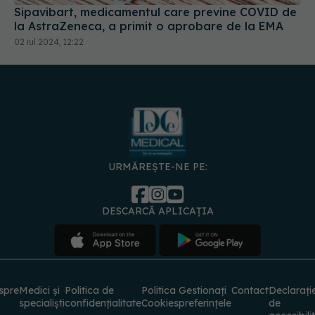
Sipavibart, medicamentul care previne COVID de
la AstraZeneca, a primit o aprobare de la EMA
02 iul 2024, 12:22
URMĂREȘTE-NE PE:
DESCARCĂ APLICAȚIA
spre
Medici și
Politica de
Politica
Gestionați
Contact
Declarați
specialiști
confidențialitate
Cookies
preferințele
de