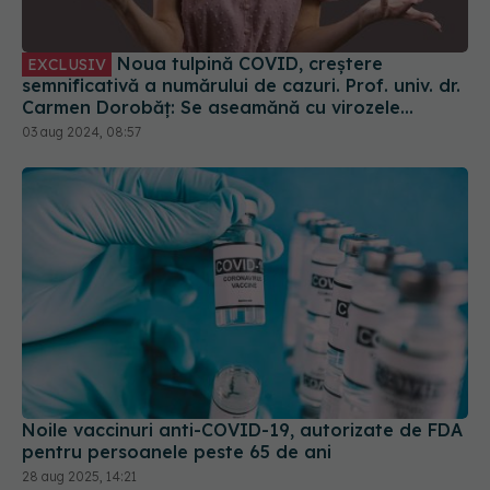
Noua tulpină COVID, creștere
EXCLUSIV
semnificativă a numărului de cazuri. Prof. univ. dr.
Carmen Dorobăț: Se aseamănă cu virozele
respiratorii. Nu necesită tratament simptomatic
03 aug 2024, 08:57
Noile vaccinuri anti-COVID-19, autorizate de FDA
pentru persoanele peste 65 de ani
28 aug 2025, 14:21