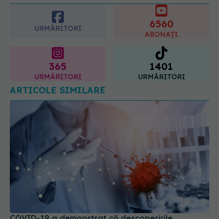
6560
08.08.2026, 20:00
URMĂRITORI
ABONAȚI
365
1401
URMĂRITORI
URMĂRITORI
ARTICOLE SIMILARE
COVID-19 a demonstrat că descoperirile
biomedicale nu sunt suficiente pentru a elimina o
boală