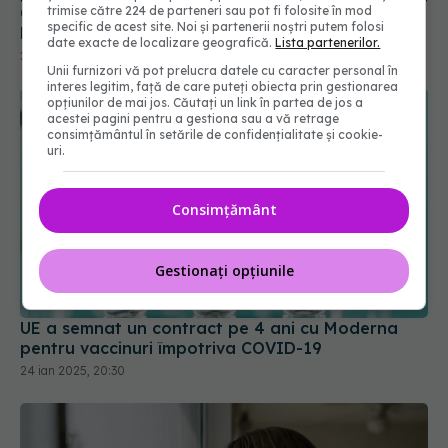
25 aug 2025, 22:31
trimise către 224 de parteneri sau pot fi folosite în mod
specific de acest site. Noi și partenerii noștri putem folosi
date exacte de localizare geografică.
Lista partenerilor.
Unii furnizori vă pot prelucra datele cu caracter personal în
interes legitim, față de care puteți obiecta prin gestionarea
opțiunilor de mai jos. Căutați un link în partea de jos a
acestei pagini pentru a gestiona sau a vă retrage
consimțământul în setările de confidențialitate și cookie-
uri.
Consimțământ
Gestionați opțiunile
UE a semnat un contract pe 4 ani cu Moderna
pentru vaccinuri împotriva COVID-19
24 ian 2025, 20:30