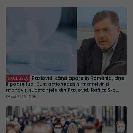
Paxlovid: când apare în România, cine
EXCLUSIV
îl poate lua. Cum acționează nirmatrelvir și
ritonavir, substanțele din Paxlovid. Rafila: S-a
semnat contractul. Va fi disponibil la
09 oct 2023, 13:08
recomandarea medicului