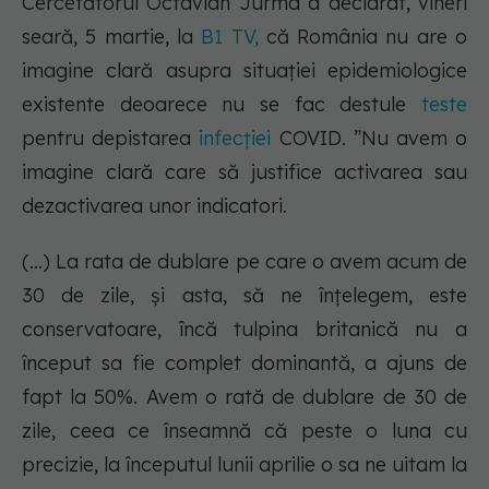
Cercetătorul Octavian Jurma a declarat, vineri
seară, 5 martie, la
B1 TV,
că România nu are o
imagine clară asupra situației epidemiologice
existente deoarece nu se fac destule
teste
pentru depistarea
infecției
COVID. ”Nu avem o
imagine clară care să justifice activarea sau
dezactivarea unor indicatori.
(...) La rata de dublare pe care o avem acum de
30 de zile, și asta, să ne înțelegem, este
conservatoare, încă tulpina britanică nu a
început sa fie complet dominantă, a ajuns de
fapt la 50%. Avem o rată de dublare de 30 de
zile, ceea ce înseamnă că peste o luna cu
precizie, la începutul lunii aprilie o sa ne uitam la