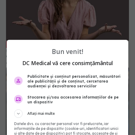
Noua tulpină COVID, creștere
EXCLUSIV
semnificativă a numărului de cazuri. Prof. univ. dr.
Carmen Dorobăț: Se aseamănă cu virozele
respiratorii. Nu necesită tratament simptomatic
03 aug 2024, 08:57
Bun venit!
DC Medical vă cere consimțământul
Publicitate și conținut personalizat, măsurători
ale publicității și de conținut, cercetarea
audienței și dezvoltarea serviciilor
Stocarea și/sau accesarea informațiilor de pe
un dispozitiv
Aflați mai multe
Datele dvs. cu caracter personal vor fi prelucrate, iar
Creștere îngrijorătoare a cazurilor COVID-19 în
informațiile de pe dispozitiv (cookie-uri, identificatori unici
România
și alte date de pe dispozitiv) pot fi stocate, accesate de și