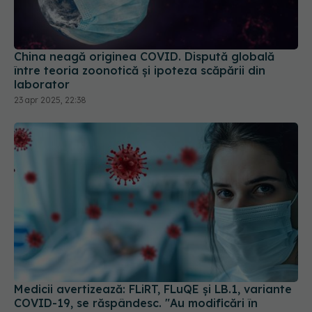
China neagă originea COVID. Dispută globală
între teoria zoonotică și ipoteza scăpării din
laborator
23 apr 2025, 22:38
Medicii avertizează: FLiRT, FLuQE și LB.1, variante
COVID-19, se răspândesc. "Au modificări în
proteina spike. Ignoră imunitatea de la vaccin
sau infectarea anterioară
10 iul 2024, 20:12