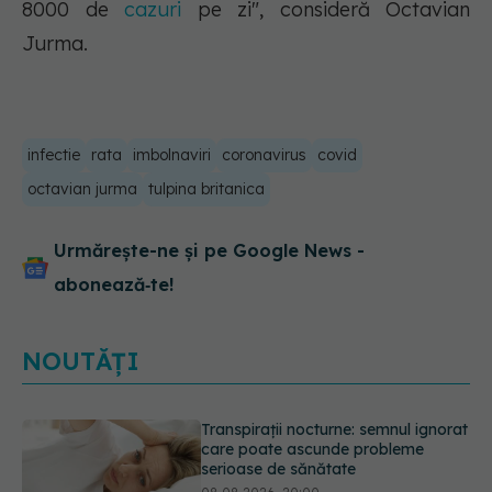
8000 de
cazuri
pe zi", consideră Octavian
Jurma.
infectie
rata
imbolnaviri
coronavirus
covid
octavian jurma
tulpina britanica
Urmărește-ne și pe Google News -
abonează‑te!
NOUTĂȚI
Ce poți mânca și ce trebuie să eviți
dacă ai gastrită: exemplu de meniu
care reduce inflamația stomacului