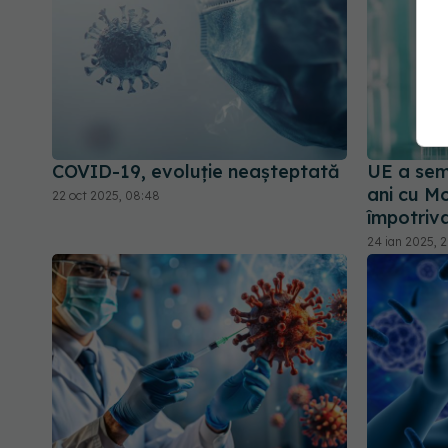
COVID-19, evoluție neașteptată
UE a sem
ani cu M
22 oct 2025, 08:48
împotriv
24 ian 2025, 