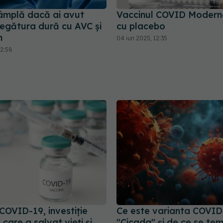
tâmplă dacă ai avut
Vaccinul COVID Moderna
egătura dură cu AVC și
cu placebo
n
04 iun 2025, 12:35
12:58
COVID-19, investiție
Ce este varianta COVID
care a salvat vieți și
"Cicada" și de ce se tem