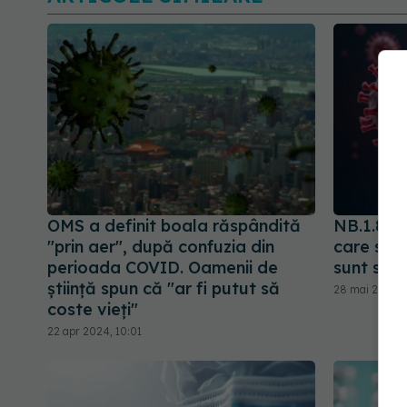
OMS a definit boala răspândită
NB.1.8.1
"prin aer", după confuzia din
care stim
perioada COVID. Oamenii de
sunt sim
știință spun că "ar fi putut să
28 mai 2025, 1
coste vieți"
22 apr 2024, 10:01