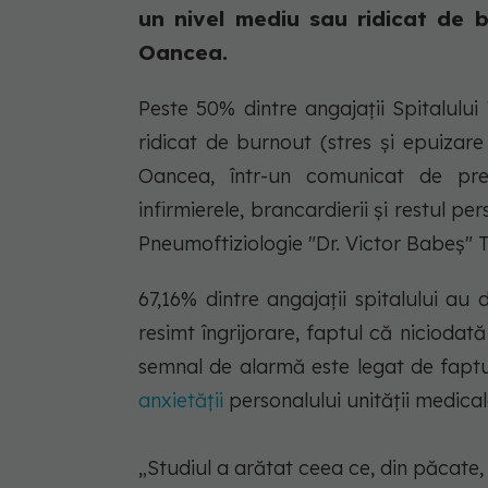
un nivel mediu sau ridicat de b
Oancea.
Peste 50% dintre angajații Spitalulu
ridicat de burnout (stres și epuizare 
Oancea, într-un comunicat de presă
infirmierele, brancardierii şi restul pe
Pneumoftiziologie "Dr. Victor Babeş" 
67,16% dintre angajaţii spitalului au
resimt îngrijorare, faptul că niciodat
semnal de alarmă este legat de faptul
anxietăţii
personalului unităţii medical
„Studiul a arătat ceea ce, din păcate