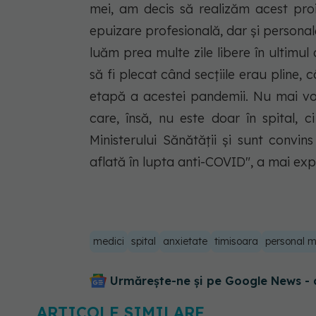
mei, am decis să realizăm acest proi
epuizare profesională, dar şi persona
luăm prea multe zile libere în ultimul
să fi plecat când secţiile erau pline,
etapă a acestei pandemii. Nu mai vorb
care, însă, nu este doar în spital, ci
Ministerului Sănătăţii şi sunt convin
aflată în lupta anti-COVID", a mai exp
medici
spital
anxietate
timisoara
personal m
Urmărește-ne și pe Google News - 
ARTICOLE SIMILARE