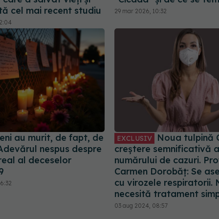
tă cel mai recent studiu
29 mar 2026, 10:32
12:04
ni au murit, de fapt, de
Noua tulpină 
EXCLUSIV
devărul nespus despre
creștere semnificativă 
real al deceselor
numărului de cazuri. Prof.
9
Carmen Dorobăț: Se a
cu virozele respiratorii.
16:32
necesită tratament sim
03 aug 2024, 08:57