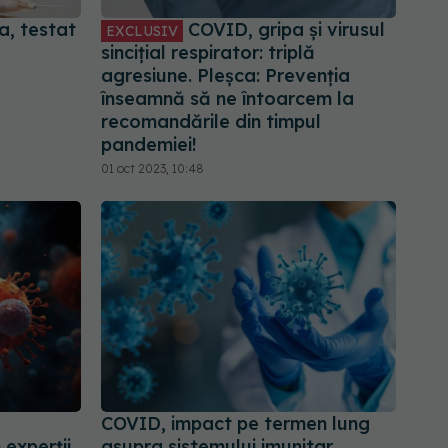
, testat
COVID, gripa și virusul
EXCLUSIV
sincițial respirator: triplă
agresiune. Pleșca: Prevenția
înseamnă să ne întoarcem la
recomandările din timpul
pandemiei!
01 oct 2023, 10:48
COVID, impact pe termen lung
 experții
asupra sistemului imunitar.