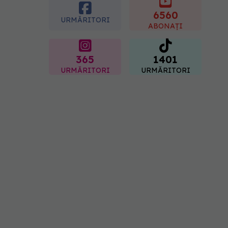
placentară și modifica
hormonii
6560
URMĂRITORI
08.08.2026, 18:00
ABONAȚI
365
1401
URMĂRITORI
URMĂRITORI