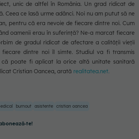
ect, unic de altfel în România. Un grad ridicat de
lă. Ceea ce lasă urme adânci. Noi nu am putut să ne
 an, pentru că era nevoie de fiecare dintre noi. Cum
 când oamenii erau în suferinţă? Ne-a marcat fiecare
im de gradul ridicat de afectare a calităţii vieţii
 fiecare dintre noi îl simte. Studiul va fi transmis
s că poate fi aplicat la orice altă unitate sanitară
licat Cristian Oancea, arată
realitatea.net.
edical
burnout
asistente
cristian oancea
abonează‑te!