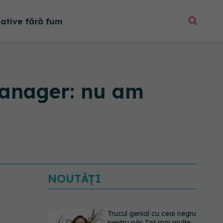
native fără fum
Manager: nu am
NOUTĂȚI
Trucul genial cu ceai negru
pentru păr. Tot mai multe