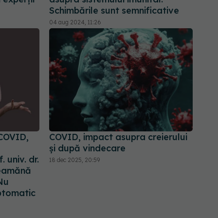
Schimbările sunt semnificative
04 aug 2024, 11:26
COVID,
COVID, impact asupra creierului
a
și după vindecare
 univ. dr.
18 dec 2025, 20:59
seamănă
 Nu
ptomatic