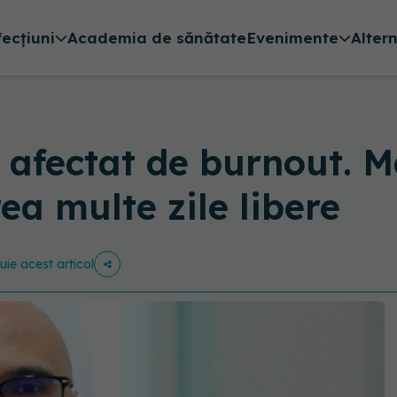
fecțiuni
Academia de sănătate
Evenimente
Alter
, afectat de burnout. 
ea multe zile libere
buie acest articol