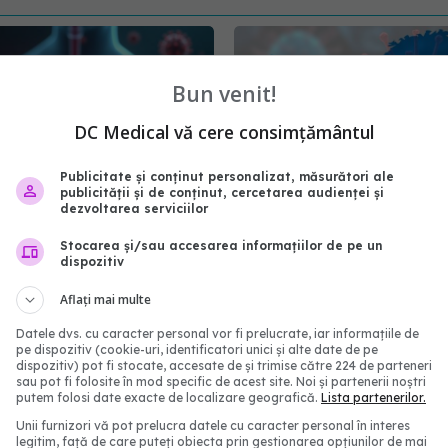
Bun venit!
DC Medical vă cere consimțământul
Publicitate și conținut personalizat, măsurători ale
publicității și de conținut, cercetarea audienței și
dezvoltarea serviciilor
, noua variantă COVID
Impactul COVID-19 asu
Stocarea și/sau accesarea informațiilor de pe un
dispozitiv
ulează infecțiile. Care
Europei. România și Bul
ptomele
țările cu cea mai ridicat
Aflați mai multe
mortalitate
7:14
Datele dvs. cu caracter personal vor fi prelucrate, iar informațiile de
03 sep 2024, 15:42
pe dispozitiv (cookie-uri, identificatori unici și alte date de pe
dispozitiv) pot fi stocate, accesate de și trimise către 224 de parteneri
sau pot fi folosite în mod specific de acest site. Noi și partenerii noștri
putem folosi date exacte de localizare geografică.
Lista partenerilor.
Unii furnizori vă pot prelucra datele cu caracter personal în interes
legitim, față de care puteți obiecta prin gestionarea opțiunilor de mai