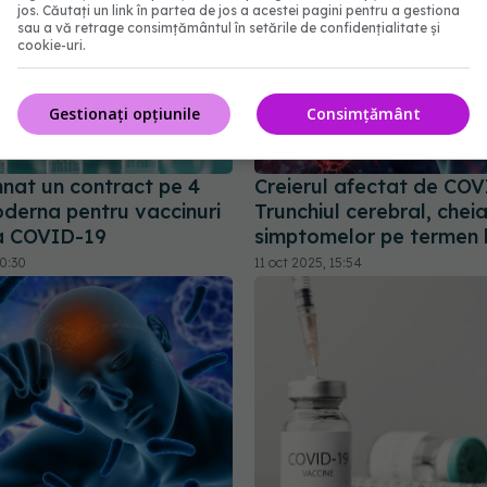
jos. Căutați un link în partea de jos a acestei pagini pentru a gestiona
sau a vă retrage consimțământul în setările de confidențialitate și
cookie-uri.
Gestionați opțiunile
Consimțământ
nat un contract pe 4
Creierul afectat de COV
oderna pentru vaccinuri
Trunchiul cerebral, chei
a COVID-19
simptomelor pe termen 
20:30
11 oct 2025, 15:54