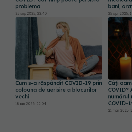
problema
bani, ara
25 sep 2025, 22:40
25 apr 2025, 
Cum s-a răspândit COVID-19 prin
Câți oame
coloana de aerisire a blocurilor
COVID? A
vechi
numărul 
COVID-1
18 iun 2026, 22:04
21 mar 2025, 