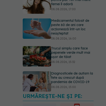
femei îl adoră
08.08.2026, 17:00
Medicamentul folosit de
peste 60 de ani care
acționează într-un loc
neașteptat
08.08.2026, 16:00
Trucul simplu care face
pepenele verde mult mai
ușor de tăiat
08.08.2026, 15:32
Diagnosticele de autism la
fete au crescut după
pandemia de COVID-19
08.08.2026, 15:00
URMĂREȘTE-NE ȘI PE:
Microplasticele pot
traversa bariera