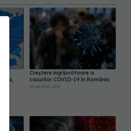
pra
Creștere îngrijorătoare a
garia,
cazurilor COVID-19 în România
ă
25 aug 2025, 22:31