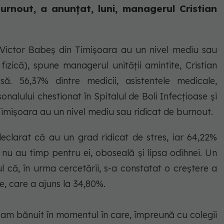
urnout, a anunțat, luni, managerul Cristian
i Victor Babeș din Timișoara au un nivel mediu sau
fizică), spune managerul unității amintite, Cristian
. 56,37% dintre medicii, asistentele medicale,
rsonalului chestionat în Spitalul de Boli Infecţioase şi
Timişoara au un nivel mediu sau ridicat de burnout.
 declarat că au un grad ridicat de stres, iar 64,22%
ă nu au timp pentru ei, oboseală şi lipsa odihnei. Un
 că, în urma cercetării, s-a constatat o creştere a
e, care a ajuns la 34,80%.
, am bănuit în momentul în care, împreună cu colegii