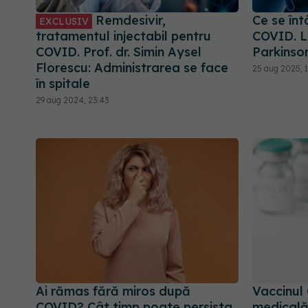
Remdesivir,
Ce se în
EXCLUSIV
tratamentul injectabil pentru
COVID. L
COVID. Prof. dr. Simin Aysel
Parkinso
Florescu: Administrarea se face
25 aug 2025, 
în spitale
29 aug 2024, 23:43
Ai rămas fără miros după
Vaccinul 
COVID? Cât timp poate persista
medicală 