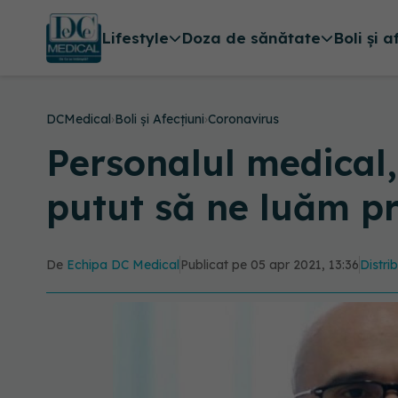
Lifestyle
Doza de sănătate
Boli și a
DCMedical
›
Boli și Afecțiuni
›
Coronavirus
Personalul medical
putut să ne luăm pr
De
Echipa DC Medical
Publicat pe 05 apr 2021, 13:36
Distri