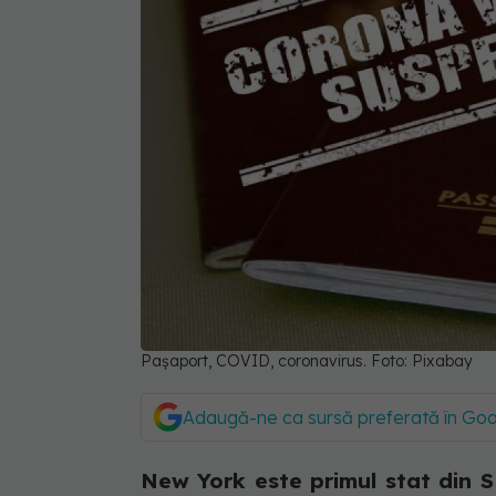
Pașaport, COVID, coronavirus. Foto: Pixabay
Adaugă-ne ca sursă preferată în Go
New York este primul stat din S