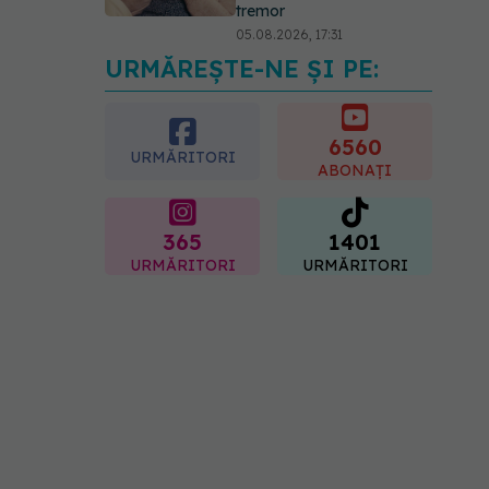
tremor
05.08.2026, 17:31
URMĂREȘTE-NE ȘI PE:
Gabriela Cristea, manifest
pentru respect și
acceptare: Corpul
fiecăruia spune o poveste
6560
URMĂRITORI
05.08.2026, 21:23
ABONAȚI
365
1401
URMĂRITORI
URMĂRITORI