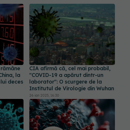
 rămâne
CIA afirmă că, cel mai probabil,
China, la
"COVID-19 a apărut dintr-un
ului deces
laborator": O scurgere de la
Institutul de Virologie din Wuhan
26 ian 2025, 16:30