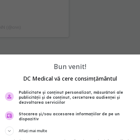
CNN (@cnn)
Bun venit!
abonează‑te!
DC Medical vă cere consimțământul
Publicitate și conținut personalizat, măsurători ale
publicității și de conținut, cercetarea audienței și
dezvoltarea serviciilor
Stocarea și/sau accesarea informațiilor de pe un
dispozitiv
Aflați mai multe