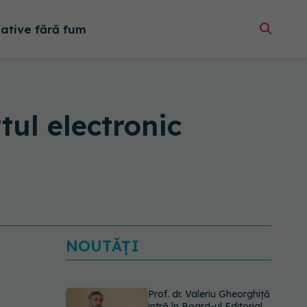
native fără fum
tul electronic
NOUTĂȚI
Prof. dr. Valeriu Gheorghiță
intră în Board-ul Editorial