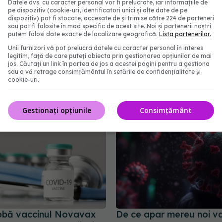
Datele dvs. cu caracter personal vor fi prelucrate, iar informațiile de
pe dispozitiv (cookie-uri, identificatori unici și alte date de pe
dispozitiv) pot fi stocate, accesate de și trimise către 224 de parteneri
sau pot fi folosite în mod specific de acest site. Noi și partenerii noștri
COVID, infecție
De ce persistă pierderea
putem folosi date exacte de localizare geografică.
Lista partenerilor.
 Dr. Simin Aysel
după COVID chiar și du
Unii furnizori vă pot prelucra datele cu caracter personal în interes
: Vom avea de două ori
timp?
legitim, față de care puteți obiecta prin gestionarea opțiunilor de mai
 sezonul rece,
jos. Căutați un link în partea de jos a acestei pagini pentru a gestiona
05 mar 2026, 10:47
sau a vă retrage consimțământul în setările de confidențialitate și
ent cu gripa
cookie-uri.
9:13
Gestionați opțiunile
Consimțământ
obă vaccinul Novavax
De ce apar mereu noi v