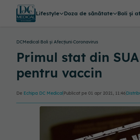
Lifestyle
Doza de sănătate
Boli și a
DCMedical
›
Boli și Afecțiuni
›
Coronavirus
Primul stat din SUA
pentru vaccin
De
Echipa DC Medical
Publicat pe 01 apr 2021, 11:46
Distrib