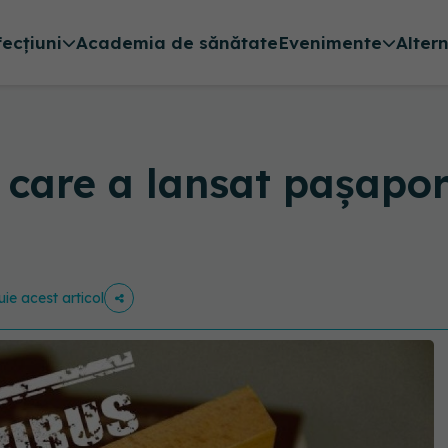
fecțiuni
Academia de sănătate
Evenimente
Alter
 care a lansat pașapor
uie acest articol