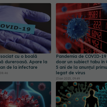
sociat cu o boală
Pandemia de COVID-19
ă dureroasă. Apare la
doar un subiect tabu în 
an de la infectare
5 ani de la anunțul prim
legat de virus
 08:46
13 ian 2025, 09:49