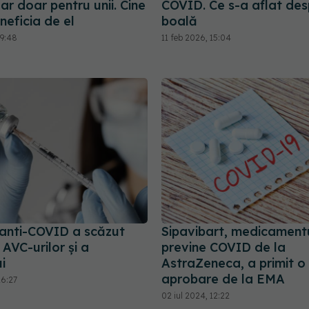
r doar pentru unii. Cine
COVID. Ce s-a aflat des
eficia de el
boală
09:48
11 feb 2026, 15:04
 anti-COVID a scăzut
Sipavibart, medicament
 AVC-urilor și a
previne COVID de la
i
AstraZeneca, a primit o
aprobare de la EMA
16:27
02 iul 2024, 12:22