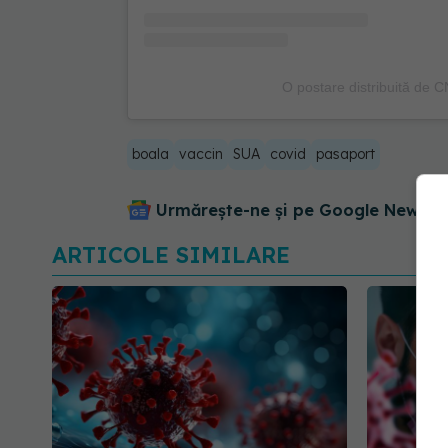
O postare distribuită de 
boala
vaccin
SUA
covid
pasaport
Urmărește-ne și pe Google News - 
ARTICOLE SIMILARE