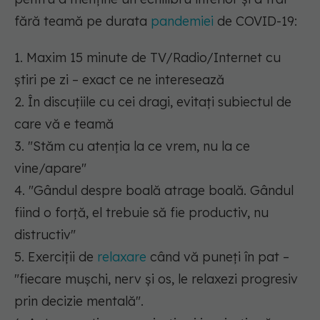
fără teamă pe durata
pandemiei
de COVID-19:
1. Maxim 15 minute de TV/Radio/Internet cu
știri pe zi – exact ce ne interesează
2. În discuțiile cu cei dragi, evitați subiectul de
care vă e teamă
3. "Stăm cu atenția la ce vrem, nu la ce
vine/apare"
4. "Gândul despre boală atrage boală. Gândul
fiind o forță, el trebuie să fie productiv, nu
distructiv"
5. Exerciții de
relaxare
când vă puneți în pat –
"fiecare mușchi, nerv și os, le relaxezi progresiv
prin decizie mentală".