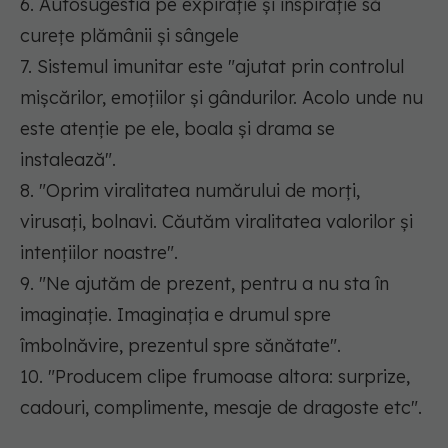
6. Autosugestia pe expirație și inspirație să
curețe plămânii și sângele
7. Sistemul imunitar este "ajutat prin controlul
mișcărilor, emoțiilor și gândurilor. Acolo unde nu
este atenție pe ele, boala și drama se
instalează".
8. "Oprim viralitatea numărului de morți,
virusați, bolnavi. Căutăm viralitatea valorilor și
intențiilor noastre".
9. "Ne ajutăm de prezent, pentru a nu sta în
imaginație. Imaginația e drumul spre
îmbolnăvire, prezentul spre sănătate".
10. "Producem clipe frumoase altora: surprize,
cadouri, complimente, mesaje de dragoste etc".