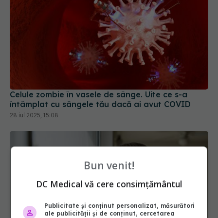
Celule zombie în vasele de sânge. Uite ce s-a
întâmplat cu sângele tău dacă ai avut COVID
28 iul 2025, 15:08
Bun venit!
DC Medical vă cere consimțământul
Publicitate și conținut personalizat, măsurători
ale publicității și de conținut, cercetarea