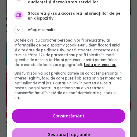
audienței și dezvoltarea serviciilor
Stocarea și/sau accesarea informațiilor de pe
Lockdown-ul impus de COVID a accelerat
un dispozitiv
îmbătrânirea creierului. Adolescenții, cei mai
Aflați mai multe
afectați
10 sep 2024, 18:14
Datele dvs. cu caracter personal vor fi prelucrate, iar
informațiile de pe dispozitiv (cookie-uri, identificatori unici
și alte date de pe dispozitiv) pot fi stocate, accesate de și
trimise către 224 de parteneri sau pot fi folosite în mod
specific de acest site. Noi și partenerii noștri putem folosi
date exacte de localizare geografică.
Lista partenerilor.
Unii furnizori vă pot prelucra datele cu caracter personal în
interes legitim, față de care puteți obiecta prin gestionarea
opțiunilor de mai jos. Căutați un link în partea de jos a
acestei pagini pentru a gestiona sau a vă retrage
consimțământul în setările de confidențialitate și cookie-
uri.
COVID, infecție bianuală. Dr. Simin
EXCLUSIV
Consimțământ
Aysel Florescu: Vom avea de două ori pe an. În
sezonul rece, concomitent cu gripa
Gestionați opțiunile
29 aug 2024, 19:13