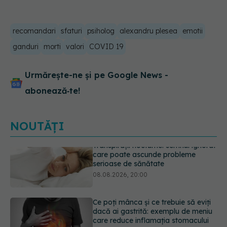
recomandari
sfaturi
psiholog
alexandru plesea
emotii
ganduri
morti
valori
COVID 19
Urmărește-ne și pe Google News -
abonează‑te!
NOUTĂȚI
Ce poți mânca și ce trebuie să eviți
dacă ai gastrită: exemplu de meniu
care reduce inflamația stomacului
08.08.2026, 19:00
Microplasticele pot traversa bariera