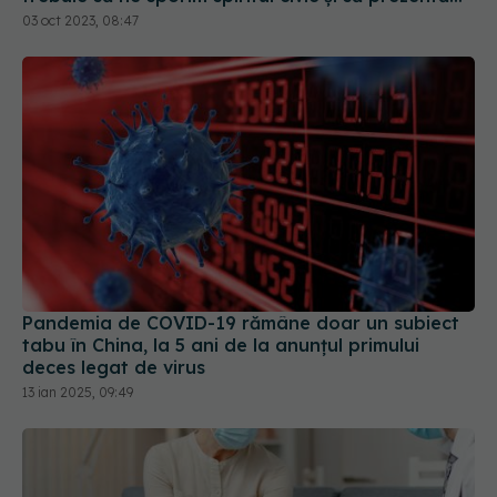
corect minusurile și plusurile fiecărui vaccin
03 oct 2023, 08:47
Pandemia de COVID-19 rămâne doar un subiect
tabu în China, la 5 ani de la anunțul primului
deces legat de virus
13 ian 2025, 09:49