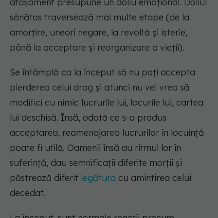
atașament presupune un doliu emoțional. Doliul
sănătos traversează mai multe etape (de la
amorțire, uneori negare, la revoltă și isterie,
până la acceptare și reorganizare a vieții).
Se întâmplă ca la început să nu poți accepta
pierderea celui drag și atunci nu vei vrea să
modifici cu nimic lucrurile lui, locurile lui, cartea
lui deschisă. Însă, odată ce s-a produs
acceptarea, reamenajarea lucrurilor în locuință
poate fi utilă. Oamenii însă au ritmul lor în
suferință, dau semnificații diferite morții și
păstrează diferit
legătura
cu amintirea celui
decedat.
La început, sunt normale reacții precum