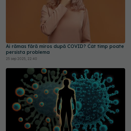
Ai rămas fără miros după COVID? Cât timp poate
persista problema
25 sep 2025, 22:40
Formele ușoare de COVID-19, impact asupra
inimii
20 sep 2025, 20:17