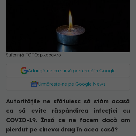
Suferință FOTO: pixabay.ro
Adaugă-ne ca sursă preferată în Google
Urmărește-ne pe Google News
Autoritățile ne sfătuiesc să stăm acasă
ca să evite răspândirea infecției cu
COVID-19. Însă ce ne facem dacă am
pierdut pe cineva drag în acea casă?