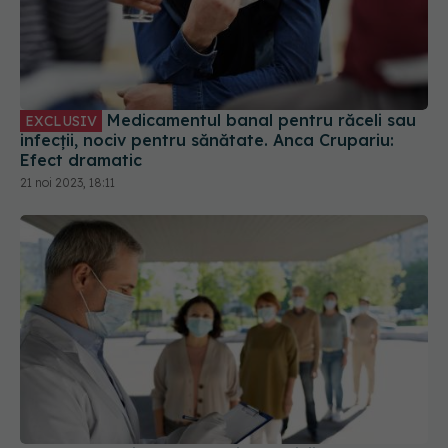
Medicamentul banal pentru răceli sau
EXCLUSIV
infecții, nociv pentru sănătate. Anca Crupariu:
Efect dramatic
21 noi 2023, 18:11
COVID-19 revine în România. Medicii, semnal de
alarmă
02 sep 2025, 15:51