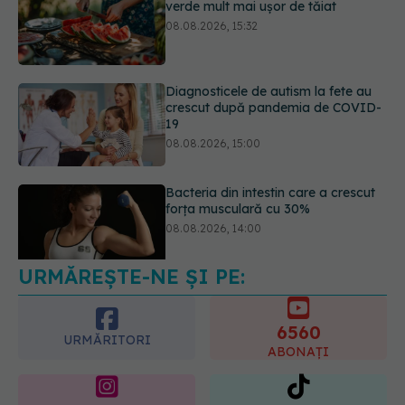
Diagnosticele de autism la fete au
crescut după pandemia de COVID-
19
08.08.2026, 15:00
Bacteria din intestin care a crescut
forța musculară cu 30%
08.08.2026, 14:00
URMĂREȘTE-NE ȘI PE:
Trucul genial cu ceai negru pentru
păr. Tot mai multe femei îl adoră
08.08.2026, 17:00
6560
URMĂRITORI
ABONAȚI
365
1401
URMĂRITORI
URMĂRITORI
ARTICOLE SIMILARE