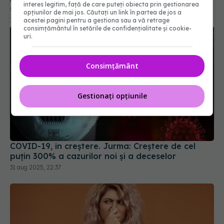
interes legitim, față de care puteți obiecta prin gestionarea
opțiunilor de mai jos. Căutați un link în partea de jos a
acestei pagini pentru a gestiona sau a vă retrage
consimțământul în setările de confidențialitate și cookie-
uri.
Consimțământ
Gestionați opțiunile
COVID-19, în creștere. Jurma: Creștere de cel
puțin 300% a cazurilor noi și a deceselor
31 aug 2025, 22:37