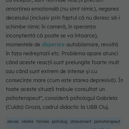
amorțirea emoțională (nu simt nimic), negarea
decesului (inclusiv prin faptul că nu doresc să-i
schimbe nimic în cameră, în speranța
inconștientă că poate se va întoarce),
momentele de
disperare
autoblamare, revoltă
în fața nedreptații etc. Problema apare atunci
când aceste reacții sunt prelungite foarte mult
sau când sunt extrem de intense și cu
consecințe mare (cum este starea depresivă). În
toate aceste situații trebuie consultat un
psihoterapeut"
, consideră psihologul Gabriela
(Culda) Groza, cadrul didactic la UBB Cluj.
deces
relatie
familie
psiholog
atasament
psihoterapeut