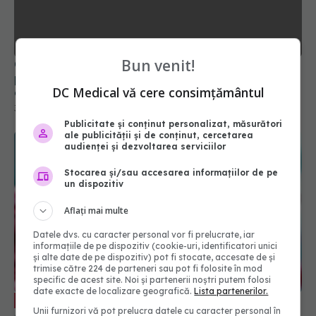
China rupe tăcerea: SUA a creat COVID! Au
publicat dovezile lor care exclud că Wuhan a fost
cauza
30 apr 2025, 22:14
Bun venit!
DC Medical vă cere consimțământul
Publicitate și conținut personalizat, măsurători
ale publicității și de conținut, cercetarea
audienței și dezvoltarea serviciilor
Stocarea și/sau accesarea informațiilor de pe
un dispozitiv
Aflați mai multe
Datele dvs. cu caracter personal vor fi prelucrate, iar
COVID, infecție bianuală. Dr. Simin
EXCLUSIV
informațiile de pe dispozitiv (cookie-uri, identificatori unici
Aysel Florescu: Vom avea de două ori pe an. În
și alte date de pe dispozitiv) pot fi stocate, accesate de și
sezonul rece, concomitent cu gripa
trimise către 224 de parteneri sau pot fi folosite în mod
specific de acest site. Noi și partenerii noștri putem folosi
29 aug 2024, 19:13
date exacte de localizare geografică.
Lista partenerilor.
Unii furnizori vă pot prelucra datele cu caracter personal în