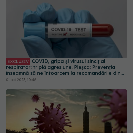
COVID, gripa și virusul sincițial
EXCLUSIV
respirator: triplă agresiune. Pleșca: Prevenția
înseamnă să ne întoarcem la recomandările din
timpul pandemiei!
01 oct 2023, 10:48