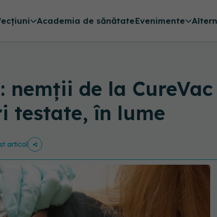
fecțiuni
Academia de sănătate
Evenimente
Alter
: nemții de la CureVac 
i testate, în lume
st articol