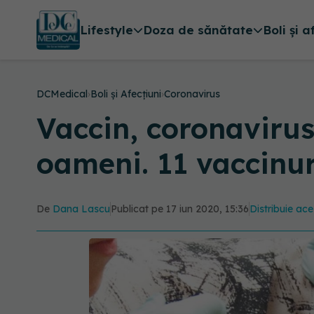
Lifestyle
Doza de sănătate
Boli și a
DCMedical
›
Boli și Afecțiuni
›
Coronavirus
Vaccin, coronavirus
oameni. 11 vaccinur
De
Dana Lascu
Publicat pe 17 iun 2020, 15:36
Distribuie ace