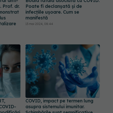
al anti-
Boala fatală asociată cu COVID.
 Prof. dr.
Poate fi declanșată și de
emonstrat
infecțiile ușoare. Cum se
dus
manifestă
talizare
13 mai 2024, 08:44
RT,
COVID, impact pe termen lung
 COVID-
asupra sistemului imunitar.
odificări
Schimbările sunt semnificative