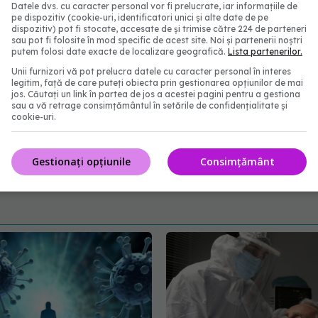
Datele dvs. cu caracter personal vor fi prelucrate, iar informațiile de
pe dispozitiv (cookie-uri, identificatori unici și alte date de pe
dispozitiv) pot fi stocate, accesate de și trimise către 224 de parteneri
sau pot fi folosite în mod specific de acest site. Noi și partenerii noștri
putem folosi date exacte de localizare geografică.
Lista partenerilor.
său Sanofi lucrează, de asemenea, la proiectul unui
Unii furnizori vă pot prelucra datele cu caracter personal în interes
coronavirus.
legitim, față de care puteți obiecta prin gestionarea opțiunilor de mai
jos. Căutați un link în partea de jos a acestei pagini pentru a gestiona
sau a vă retrage consimțământul în setările de confidențialitate și
derna
pfizer
oxford
coronavirus
bill
gates
biontech
cookie-uri.
Gestionați opțiunile
Consimțământ
abonează‑te!