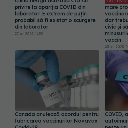
China neagă acuzația CIA cu
EXCLUSIV
privire la apariția COVID din
mare pro
laborator: E extrem de puţin
vaccinare
probabil să fi existat o scurgere
dar trebu
din laborator
civic și 
minusurile
27 ian 2025, 11:53
vaccin
03 oct 2023, 
Canada anulează acordul pentru
COVID, a
fabricarea vaccinurilor Novavax
autoimun
Covid-19
peste un 