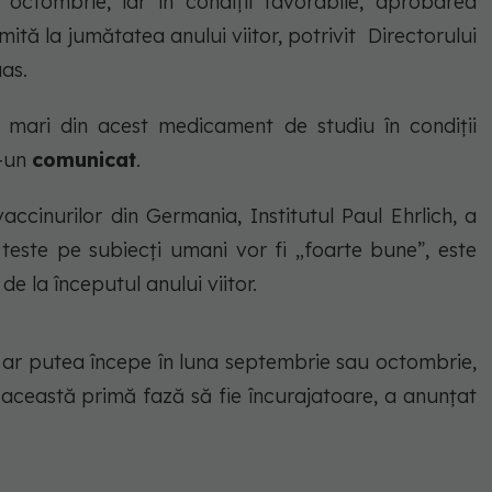
octombrie, iar în condiţii favorabile, aprobarea
mită la jumătatea anului viitor, potrivit Directorului
aas.
i mari din acest medicament de studiu în condiții
r-un
comunicat
.
accinurilor din Germania, Institutul Paul Ehrlich, a
teste pe subiecţi umani vor fi „foarte bune”, este
e la începutul anului viitor.
ar putea începe în luna septembrie sau octombrie,
n această primă fază să fie încurajatoare, a anunțat