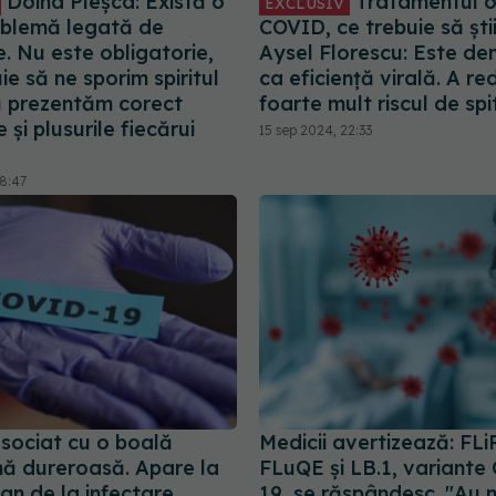
Doina Pleșca: Există o
Tratamentul or
EXCLUSIV
blemă legată de
COVID, ce trebuie să știi.
. Nu este obligatorie,
Aysel Florescu: Este d
ie să ne sporim spiritul
ca eficiență virală. A re
să prezentăm corect
foarte mult riscul de spi
 și plusurile fiecărui
15 sep 2024, 22:33
08:47
sociat cu o boală
Medicii avertizează: FLi
ă dureroasă. Apare la
FLuQE și LB.1, variante
an de la infectare
19, se răspândesc. "Au m