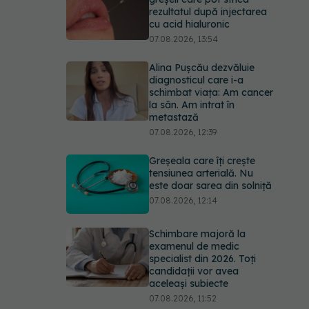
rezultatul după injectarea
cu acid hialuronic
07.08.2026, 13:54
Alina Pușcău dezvăluie
diagnosticul care i-a
schimbat viața: Am cancer
la sân. Am intrat în
metastază
07.08.2026, 12:39
Greșeala care îți crește
tensiunea arterială. Nu
este doar sarea din solniță
07.08.2026, 12:14
Schimbare majoră la
examenul de medic
specialist din 2026. Toți
candidații vor avea
aceleași subiecte
07.08.2026, 11:52