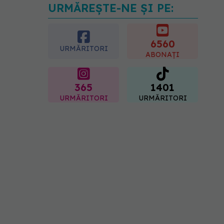
URMĂREȘTE-NE ȘI PE:
Cât durează simptomele
menopauzei?
07.08.2026, 15:14
6560
URMĂRITORI
ABONAȚI
365
1401
URMĂRITORI
URMĂRITORI