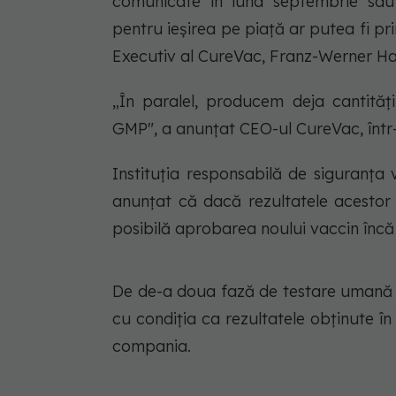
comunicate în luna septembrie sau 
pentru ieşirea pe piaţă ar putea fi pri
Executiv al CureVac, Franz-Werner H
„În paralel, producem deja cantităț
GMP", a anunțat CEO-ul CureVac, înt
Instituţia responsabilă de siguranţa v
anunţat că dacă rezultatele acestor 
posibilă aprobarea noului vaccin încă d
De de-a doua fază de testare umană 
cu condiţia ca rezultatele obţinute î
compania.