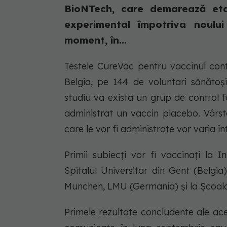
BioNTech, care demarează et
experimental împotriva noulu
moment, în...
Testele CureVac pentru vaccinul cont
Belgia, pe 144 de voluntari sănătoși
studiu va exista un grup de control f
administrat un vaccin placebo. Vârsta 
care le vor fi administrate vor varia în
Primii subiecți vor fi vaccinați la 
Spitalul Universitar din Gent (Belgia),
Munchen, LMU (Germania) și la Școal
Primele rezultate concludente ale ac