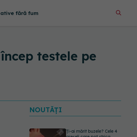
native fără fum
încep testele pe
NOUTĂȚI
Ți-ai mărit buzele? Cele 4
greșeli care pot strica