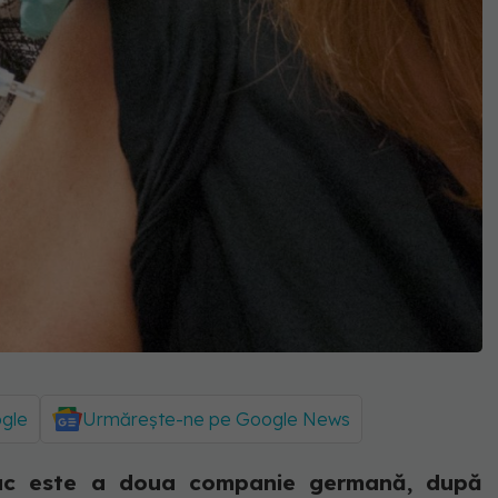
ogle
Urmărește-ne pe Google News
Vac este a doua companie germană, după