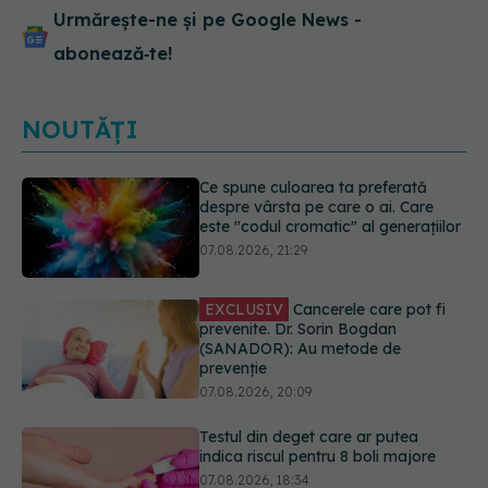
Urmărește-ne și pe Google News -
abonează‑te!
NOUTĂȚI
EXCLUSIV
Cancerele care pot fi
prevenite. Dr. Sorin Bogdan
(SANADOR): Au metode de
prevenție
07.08.2026, 20:09
Testul din deget care ar putea
indica riscul pentru 8 boli majore
07.08.2026, 18:34
Dieta care poate crește brusc
colesterolul. Cine este mai expus