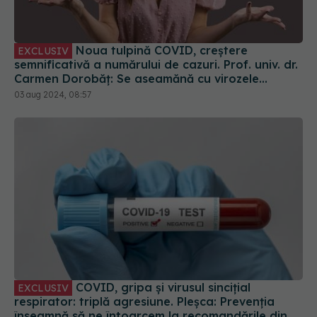
semnificativă a numărului de cazuri. Prof. univ. dr.
Carmen Dorobăț: Se aseamănă cu virozele
respiratorii. Nu necesită tratament simptomatic
03 aug 2024, 08:57
COVID, gripa și virusul sincițial
EXCLUSIV
respirator: triplă agresiune. Pleșca: Prevenția
înseamnă să ne întoarcem la recomandările din
timpul pandemiei!
01 oct 2023, 10:48