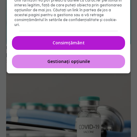
Unii furnizori vă pot prelucra datele cu caracter personal în
interes legitim, față de care puteți obiecta prin gestionarea
opțiunilor de mai jos. Căutați un link în partea de jos a
acestei pagini pentru a gestiona sau a vă retrage
consimțământul în setările de confidențialitate și cookie-
UE a semnat un contract pe 4 ani cu Moderna
uri.
pentru vaccinuri împotriva COVID-19
24 ian 2025, 20:30
Consimțământ
Gestionați opțiunile
FDA aprobă vaccinul Novavax COVID, dar doar
pentru unii. Cine poate beneficia de el
19 mai 2025, 09:48