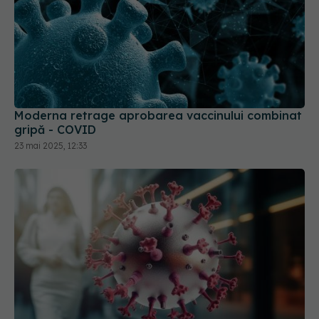
Moderna retrage aprobarea vaccinului combinat
gripă - COVID
23 mai 2025, 12:33
Boala fatală asociată cu COVID. Poate fi
declanșată și de infecțiile ușoare. Cum se
manifestă