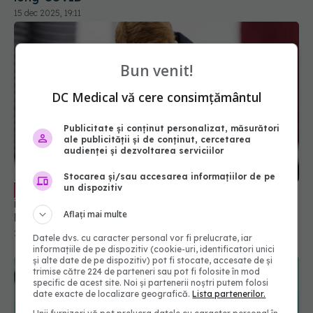
Bun venit!
DC Medical vă cere consimțământul
Publicitate și conținut personalizat, măsurători
Medicamentul banal pentru răceli sau
EXCLUSIV
ale publicității și de conținut, cercetarea
infecții, nociv pentru sănătate. Anca Crupariu:
audienței și dezvoltarea serviciilor
Efect dramatic
21 noi 2023, 18:11
Stocarea și/sau accesarea informațiilor de pe
un dispozitiv
Aflați mai multe
Datele dvs. cu caracter personal vor fi prelucrate, iar
informațiile de pe dispozitiv (cookie-uri, identificatori unici
și alte date de pe dispozitiv) pot fi stocate, accesate de și
trimise către 224 de parteneri sau pot fi folosite în mod
specific de acest site. Noi și partenerii noștri putem folosi
date exacte de localizare geografică.
Lista partenerilor.