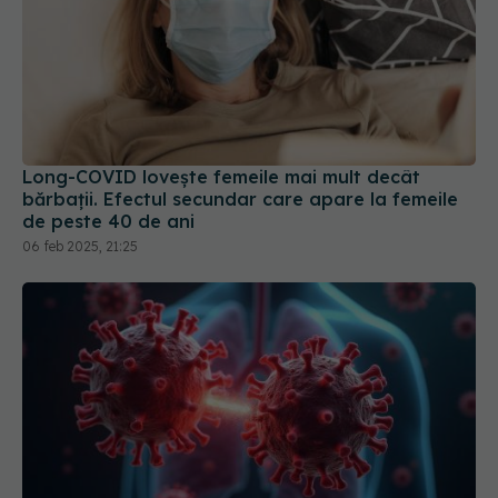
Long-COVID lovește femeile mai mult decât
bărbații. Efectul secundar care apare la femeile
de peste 40 de ani
06 feb 2025, 21:25
NB.1.8.1, noua variantă COVID care stimulează
infecțiile. Care sunt simptomele