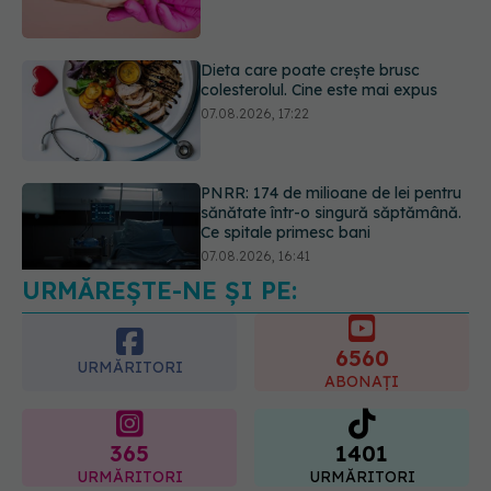
07.08.2026, 17:22
PNRR: 174 de milioane de lei pentru
sănătate într-o singură săptămână.
Ce spitale primesc bani
07.08.2026, 16:41
URMĂREȘTE-NE ȘI PE:
Ce spune culoarea ta preferată
despre vârsta pe care o ai. Care
este "codul cromatic" al generațiilor
6560
07.08.2026, 21:29
URMĂRITORI
ABONAȚI
365
1401
URMĂRITORI
URMĂRITORI
ARTICOLE SIMILARE