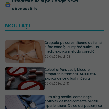
Urmărește-ne și pe Google News -
abonează‑te!
NOUTĂȚI
Colebil și Panzcebil, blocate
temporar în farmacii. ANMDMR
explică de ce a luat măsura
06.08.2026, 16:37
Cum aleg medicii combinația
potrivită de medicamente pentru
hipertensiune. De ce doi pacienți cu
aceeași tensiune pot primi
tratamente diferite
06.08.2026, 16:19
Ilie Bolojan, anunț despre spitale în
contextul crizei energetice