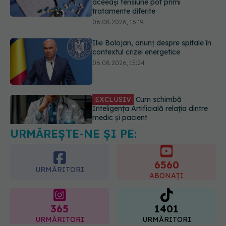
06.08.2026, 15:24
EXCLUSIV
Cum schimbă
Inteligența Artificială relația dintre
medic și pacient
06.08.2026, 14:34
Greșeala pe care milioane de femei
o fac când își cumpără sutien. Un
medic explică metoda corectă
06.08.2026, 18:08
URMĂREȘTE-NE ȘI PE:
6560
URMĂRITORI
ABONAȚI
365
1401
URMĂRITORI
URMĂRITORI