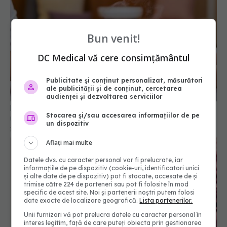
Bun venit!
DC Medical vă cere consimțământul
Publicitate și conținut personalizat, măsurători
ale publicității și de conținut, cercetarea
audienței și dezvoltarea serviciilor
Manichiura cu gel și acril poate duce la boli ale
Stocarea și/sau accesarea informațiilor de pe
unghiilor! Dermatologii, avertisment
un dispozitiv
30 oct 2025, 11:43
Aflați mai multe
Datele dvs. cu caracter personal vor fi prelucrate, iar
informațiile de pe dispozitiv (cookie-uri, identificatori unici
și alte date de pe dispozitiv) pot fi stocate, accesate de și
trimise către 224 de parteneri sau pot fi folosite în mod
specific de acest site. Noi și partenerii noștri putem folosi
date exacte de localizare geografică.
Lista partenerilor.
Unii furnizori vă pot prelucra datele cu caracter personal în
interes legitim, față de care puteți obiecta prin gestionarea