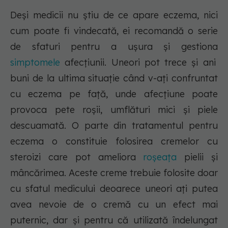
Deși medicii nu știu de ce apare eczema, nici
cum poate fi vindecată, ei recomandă o serie
de sfaturi pentru a ușura și gestiona
simptomele
afecțiunii. Uneori pot trece și ani
buni de la ultima situație când v-ați confruntat
cu eczema pe față, unde afecțiune poate
provoca pete roșii, umflături mici și piele
descuamată. O parte din tratamentul pentru
eczema o constituie folosirea cremelor cu
steroizi care pot ameliora
roșeața
pielii și
mâncărimea. Aceste creme trebuie folosite doar
cu sfatul medicului deoarece uneori ați putea
avea nevoie de o cremă cu un efect mai
puternic, dar și pentru că utilizată îndelungat