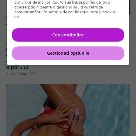
opțiunilor de mai jos. Căutați un link în partea de jos a
acestei pagini pentru a gestiona sau a vă retrage
consimțământul în setările de confidențialitate și cookie-
uri.
Semnele timpurii ale melanomului. Nu doar forma
aluniței contează
27 apr 2025, 18:55
Consimțământ
Gestionați opțiunile
Cum să previi căderea părului. Principalele cauze
alături de remedii naturale și practici de îngrijire
a părului
21 dec 2024, 19:30