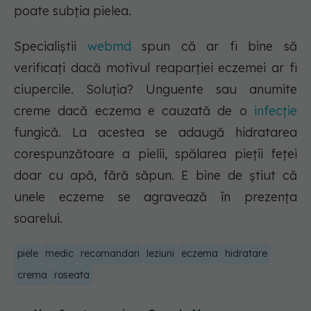
poate subția pielea.
Specialiștii
webmd
spun că ar fi bine să
verificați dacă motivul reaparției eczemei ar fi
ciupercile. Soluția? Unguente sau anumite
creme dacă eczema e cauzată de o
infecție
fungică. La acestea se adaugă hidratarea
corespunzătoare a pielii, spălarea pieții feței
doar cu apă, fără săpun. E bine de știut că
unele eczeme se agravează în prezența
soarelui.
piele
medic
recomandari
leziuni
eczema
hidratare
crema
roseata