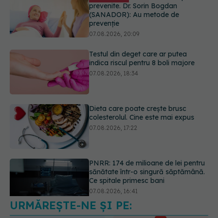
Testul din deget care ar putea
indica riscul pentru 8 boli majore
07.08.2026, 18:34
Dieta care poate crește brusc
colesterolul. Cine este mai expus
07.08.2026, 17:22
PNRR: 174 de milioane de lei pentru
sănătate într-o singură săptămână.
Ce spitale primesc bani
07.08.2026, 16:41
Ce spune culoarea ta preferată
despre vârsta pe care o ai. Care
este "codul cromatic" al generațiilor
07.08.2026, 21:29
URMĂREȘTE-NE ȘI PE: