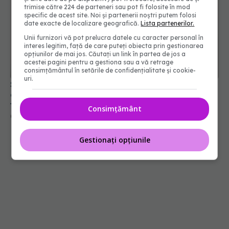
trimise către 224 de parteneri sau pot fi folosite în mod
specific de acest site. Noi și partenerii noștri putem folosi
date exacte de localizare geografică.
Lista partenerilor.
Unii furnizori vă pot prelucra datele cu caracter personal în
interes legitim, față de care puteți obiecta prin gestionarea
opțiunilor de mai jos. Căutați un link în partea de jos a
acestei pagini pentru a gestiona sau a vă retrage
consimțământul în setările de confidențialitate și cookie-
uri.
Serul cu vitamina C te apără de soare? Ce spun
dermatologii despre combinația care chiar
funcționează
Consimțământ
02 iul 2026, 15:48
Gestionați opțiunile