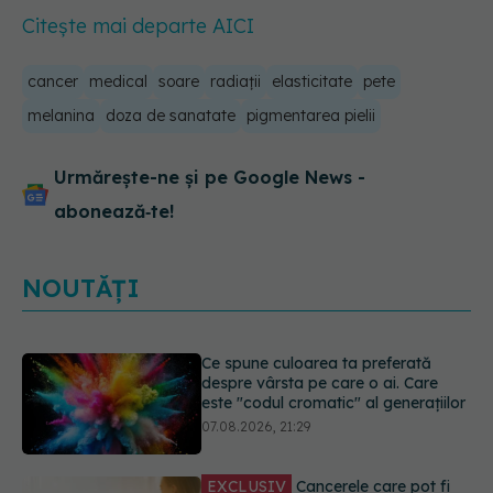
Citește mai departe AICI
cancer
medical
soare
radiații
elasticitate
pete
melanina
doza de sanatate
pigmentarea pielii
Urmărește-ne și pe Google News -
abonează‑te!
NOUTĂȚI
EXCLUSIV
Cancerele care pot fi
prevenite. Dr. Sorin Bogdan
(SANADOR): Au metode de
prevenție
07.08.2026, 20:09