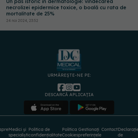
Un pas istoric în dermatologie: vindecarea
necrolizei epidermice toxice, o boală cu rata de
mortalitate de 25%
24 noi 2024, 23:52
URMĂREȘTE-NE PE:
DESCARCĂ APLICAȚIA
spre
Medici și
Politica de
Politica
Gestionați
Contact
Declarați
specialiști
confidențialitate
Cookies
preferințele
de