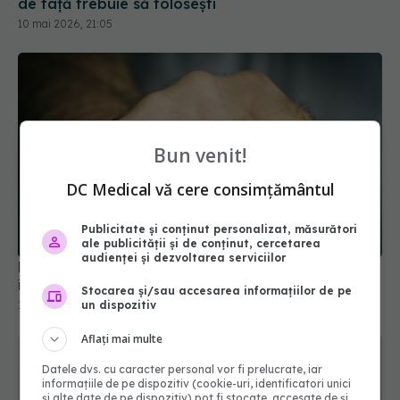
de față trebuie să folosești
10 mai 2026, 21:05
Bun venit!
DC Medical vă cere consimțământul
Publicitate și conținut personalizat, măsurători
ale publicității și de conținut, cercetarea
audienței și dezvoltarea serviciilor
De ce unele persoane au păr pe degete. Ce se
întâmplă dacă îl îndepărtezi
Stocarea și/sau accesarea informațiilor de pe
16 ian 2025, 23:43
un dispozitiv
Aflați mai multe
Datele dvs. cu caracter personal vor fi prelucrate, iar
informațiile de pe dispozitiv (cookie-uri, identificatori unici
și alte date de pe dispozitiv) pot fi stocate, accesate de și